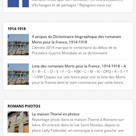
d’échanges et de partages ! Rejoignez-nous sur
Facebook, cliquez ici !
1914-1918
A propos du Dictionnaire biographique des romanais
Morts pour la France, 1914-1918
L’année 2014 marque le centenaire du début de la
Première Guerre Mondiale et ce dictionnaire
biographique veut rendre hommage aux romanais Morts pour la
France durant ce conflit. La base de cette recherche historique est
Liste des romanais Morts pour la France, 1914-1918 – A
constituée des noms gravés sur les plaques commémoratives de
A – B – C – D – E – F – G – HIJK – L – M – N – OPQ – R – S – T
l’Hôtel de Ville, du lycée du Dauphiné et du lycée Triboulet, […]
– UVW Cliquez sur une lettre pour voir la liste des Morts
pour la France dont le nom commence par cette lettre.
Liste des romanais […]
ROMANS PHOTOS
La maison Thomé en photos
Reportage photo dans la maison Thomé à Romans-sur-
Isère. En entrant dans la rue Saint-Nicolas, depuis la
place Lally-Tollendal, on remarque à notre gauche une
maison construite au XVIè siècle. Les deux façades sont ornées de