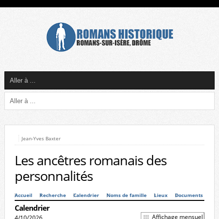
Jean-Yves Baxter
Les ancêtres romanais des
personnalités
Accueil
Recherche
Calendrier
Noms de famille
Lieux
Documents
Calendrier
Affichage mensuel
4/10/2026