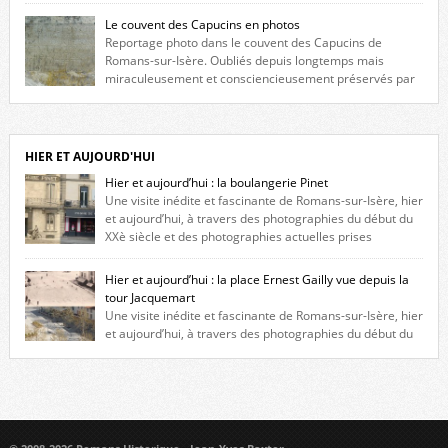
fenêtres jumelles à meneaux. Entre ces deux étages, on peut voir une
Le couvent des Capucins en photos
niche qui contient une statue de la Vierge. […]
Reportage photo dans le couvent des Capucins de
Romans-sur-Isère. Oubliés depuis longtemps mais
miraculeusement et consciencieusement préservés par
les propriétaires des lieux, des vestiges du couvent des Capucins de
Romans-sur-Isère s’offrent à nouveau à notre vue. Cliquez ici pour lire
l’histoire de la redécouverte de vestiges du couvent des Capucins ! Petit
retour sur l’histoire […]
HIER ET AUJOURD'HUI
Hier et aujourd’hui : la boulangerie Pinet
Une visite inédite et fascinante de Romans-sur-Isère, hier
et aujourd’hui, à travers des photographies du début du
XXè siècle et des photographies actuelles prises
exactement dans le même cadre ! A l’angle de la place Jean Jaurès et de
l’avenue Victor Hugo (à côté d’Intermarché), à Romans. La boulangerie
Hier et aujourd’hui : la place Ernest Gailly vue depuis la
Jules Pinet est inscrite dans le […]
tour Jacquemart
Une visite inédite et fascinante de Romans-sur-Isère, hier
et aujourd’hui, à travers des photographies du début du
XXè siècle et des photographies actuelles prises exactement dans le
même cadre ! Ma photo date de 2009 donc ça a un peu changé depuis.
Cliquez sur l’image pour l’agrandir