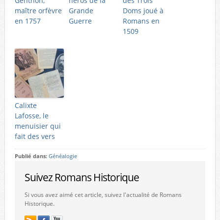
Genthon,
héros de la
des Trois
maître orfèvre
Grande
Doms joué à
en 1757
Guerre
Romans en
1509
Calixte
Lafosse, le
menuisier qui
fait des vers
Publié dans:
Généalogie
Suivez Romans Historique
Si vous avez aimé cet article, suivez l'actualité de Romans
Historique.