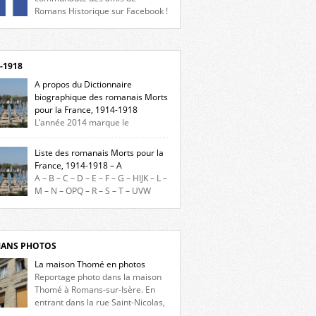
Romans Historique sur Facebook !
eu d’actualités, d’échanges et de partages !
gnez-nous sur Facebook, cliquez ici !
-1918
A propos du Dictionnaire
biographique des romanais Morts
pour la France, 1914-1918
L’année 2014 marque le
enaire du début de la Première Guerre
iale et ce dictionnaire biographique veut
Liste des romanais Morts pour la
re hommage aux romanais Morts pour la
France, 1914-1918 – A
e durant ce conflit. La base de cette
A – B – C – D – E – F – G – HIJK – L –
erche historique est constituée des noms
M – N – OPQ – R – S – T – UVW
és sur les plaques commémoratives de
ez sur une lettre pour voir la liste des
el de Ville, du lycée du Dauphiné et du lycée
s pour la France dont le nom commence
ulet, […]
ette lettre. Liste des romanais […]
ANS PHOTOS
La maison Thomé en photos
Reportage photo dans la maison
Thomé à Romans-sur-Isère. En
entrant dans la rue Saint-Nicolas,
s la place Lally-Tollendal, on remarque à