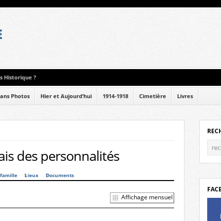
 Historique ?
ans Photos
Hier et Aujourd’hui
1914-1918
Cimetière
Livres
REC
is des personnalités
famille
Lieux
Documents
FAC
Affichage mensuel