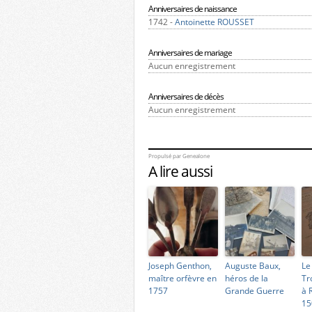
Anniversaires de naissance
1742 -
Antoinette ROUSSET
Anniversaires de mariage
Aucun enregistrement
Anniversaires de décès
Aucun enregistrement
Propulsé par
Genealone
A lire aussi
Joseph Genthon,
Auguste Baux,
Le
maître orfèvre en
héros de la
Tr
1757
Grande Guerre
à 
15