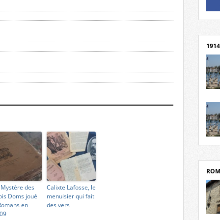
Un li
Rejoi
1914
cent
Mond
rend
Franc
rech
grav
Cliqu
l’Hôt
Mort
Tribo
par c
ROM
 Mystère des
Calixte Lafosse, le
ois Doms joué
menuisier qui fait
Romans en
des vers
09
depui