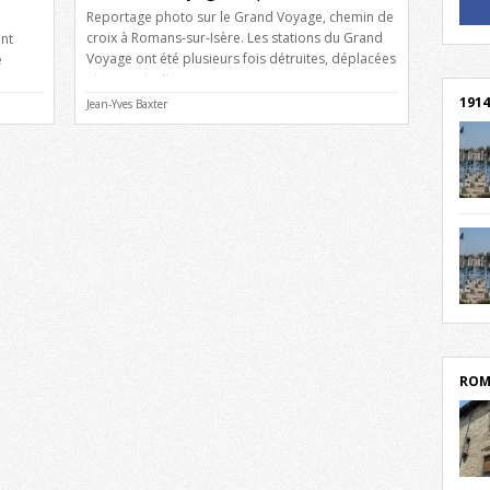
Reportage photo sur le Grand Voyage, chemin de
! Un 
croix à Romans-sur-Isère. Les stations du Grand
ant
! Rej
Voyage ont été plusieurs fois détruites, déplacées
e
et reconstruites.
ion.
ise
1914
Jean-Yves Baxter
açade
rès. La
ment
cent
Mond
rend
Franc
rech
grav
Cliqu
l’Hôt
Mort
lycée
par c
ROM
depu