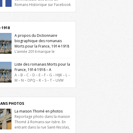
Romans Historique sur Facebook
lieu d’actualités, d’échanges et de partages
oignez-nous sur Facebook, cliquez ici !
-1918
A propos du Dictionnaire
biographique des romanais
Morts pour la France, 1914-1918
L’année 2014 marque le
enaire du début de la Première Guerre
iale et ce dictionnaire biographique veut
Liste des romanais Morts pour la
re hommage aux romanais Morts pour la
France, 1914-1918 – A
e durant ce conflit. La base de cette
A – B – C – D – E – F – G – HIJK – L –
erche historique est constituée des noms
M – N – OPQ – R – S – T – UVW
és sur les plaques commémoratives de
ez sur une lettre pour voir la liste des
el de Ville, du lycée du Dauphiné et du
s pour la France dont le nom commence
 Triboulet, […]
ette lettre. Liste des romanais […]
ANS PHOTOS
La maison Thomé en photos
Reportage photo dans la maison
Thomé à Romans-sur-Isère. En
entrant dans la rue Saint-Nicolas,
is la place Lally-Tollendal, on remarque à