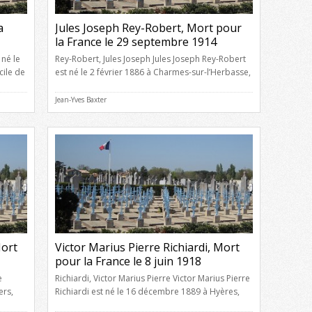
a
Jules Joseph Rey-Robert, Mort pour
la France le 29 septembre 1914
 né le
Rey-Robert, Jules Joseph Jules Joseph Rey-Robert
cile de
est né le 2 février 1886 à Charmes-sur-l’Herbasse,
, âgé
Drôme, au domicile de ses parents, de Adolphe
 Ollat,
Rey-Robert, âgé de 69 ans, boulanger, et de
Jean-Yves Baxter
s 18
Rosalie Ageron, âgée de 45 ans, ménagère,
icilié
domiciliés à Charmes-sur-l’Herbasse, Drôme. Il a
épousé Gabrielle Gélibert le 21 décembre 1912 à
Romans, Drôme (elle était […]
Mort
Victor Marius Pierre Richiardi, Mort
pour la France le 8 juin 1918
e
Richiardi, Victor Marius Pierre Victor Marius Pierre
ers,
Richiardi est né le 16 décembre 1889 à Hyères,
Var, de père non dénommé, et de Marie