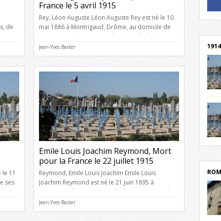
France le 5 avril 1915
! Un 
Rey, Léon Auguste Léon Auguste Rey est né le 10
! Rej
s, de
mai 1886 à Montrigaud, Drôme, au domicile de
e
ses parents, de Baptiste Alexis Rey, âgé de 40
ion,
ans, cultivateur, et de Octavie Julienne Vivier, âgée
1914
Jean-Yves Baxter
de 26 ans, ménagère, domiciliés quartier de
Revoute à Montrigaud, Drôme. Il avait le grade de
caporal au 275è Régiment […]
cent
Mond
rend
Franc
rech
grav
Cliqu
l’Hôt
Emile Louis Joachim Reymond, Mort
Mort
lycée
pour la France le 22 juillet 1915
par c
ROM
 le 11
Reymond, Emile Louis Joachim Emile Louis
e ses
Joachim Reymond est né le 21 juin 1895 à
ndeur,
Romans, Drôme, au domicile de ses parents, de
Louis Joachim Reymond, âgé de 26 ans, voyageur
Jean-Yves Baxter
de commerce, et de Marie Joséphine Revol, âgée
 de 2è
de 25 ans, sans profession, domiciliés 55 rue
depu