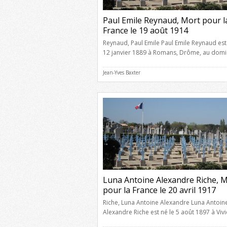
Paul Emile Reynaud, Mort pour l
France le 19 août 1914
Reynaud, Paul Emile Paul Emile Reynaud est
12 janvier 1889 à Romans, Drôme, au domi
ses parents, de Constant Auguste Reynaud
de 28 ans, vitrier, et de Clémentine Mathilde
Jean-Yves Baxter
âgée de 26 ans, sans profession, domicilié
rue Conquers à Romans, Drôme. Il était dom
en dernier lieu à Romans, […]
Luna Antoine Alexandre Riche, 
pour la France le 20 avril 1917
Riche, Luna Antoine Alexandre Luna Antoin
Alexandre Riche est né le 5 août 1897 à Vivi
Ardèche, au domicile de son grand-père