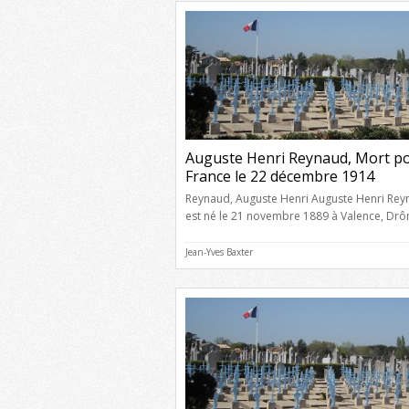
classe au 42è […]
Auguste Henri Reynaud, Mort po
France le 22 décembre 1914
Reynaud, Auguste Henri Auguste Henri Re
est né le 21 novembre 1889 à Valence, Dr
Auguste Marius Reynaud, caviste, et de Mar
Angeline Cleret, sans profession. Ses paren
Jean-Yves Baxter
étaient domiciliés en dernier lieu à Valence,
Drôme. Il a épousé Elise Emilie Marie Bigear
exerçait la profession de comptable. Il avait
grade de […]