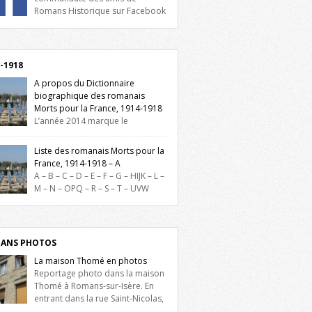
Romans Historique sur Facebook
lieu d’actualités, d’échanges et de partages
oignez-nous sur Facebook, cliquez ici !
-1918
A propos du Dictionnaire
biographique des romanais
Morts pour la France, 1914-1918
L’année 2014 marque le
enaire du début de la Première Guerre
iale et ce dictionnaire biographique veut
Liste des romanais Morts pour la
re hommage aux romanais Morts pour la
France, 1914-1918 – A
e durant ce conflit. La base de cette
A – B – C – D – E – F – G – HIJK – L –
erche historique est constituée des noms
M – N – OPQ – R – S – T – UVW
és sur les plaques commémoratives de
ez sur une lettre pour voir la liste des
el de Ville, du lycée du Dauphiné et du
s pour la France dont le nom commence
 Triboulet, […]
ette lettre. Liste des romanais […]
ANS PHOTOS
La maison Thomé en photos
Reportage photo dans la maison
Thomé à Romans-sur-Isère. En
entrant dans la rue Saint-Nicolas,
is la place Lally-Tollendal, on remarque à