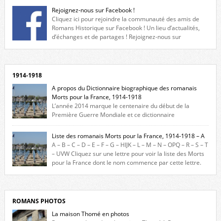
Rejoignez-nous sur Facebook !
Cliquez ici pour rejoindre la communauté des amis de
Romans Historique sur Facebook ! Un lieu d’actualités,
d’échanges et de partages ! Rejoignez-nous sur
Facebook, cliquez ici !
1914-1918
A propos du Dictionnaire biographique des romanais
Morts pour la France, 1914-1918
L’année 2014 marque le centenaire du début de la
Première Guerre Mondiale et ce dictionnaire
biographique veut rendre hommage aux romanais Morts pour la
France durant ce conflit. La base de cette recherche historique est
Liste des romanais Morts pour la France, 1914-1918 – A
constituée des noms gravés sur les plaques commémoratives de
A – B – C – D – E – F – G – HIJK – L – M – N – OPQ – R – S – T
l’Hôtel de Ville, du lycée du Dauphiné et du lycée Triboulet, […]
– UVW Cliquez sur une lettre pour voir la liste des Morts
pour la France dont le nom commence par cette lettre.
Liste des romanais […]
ROMANS PHOTOS
La maison Thomé en photos