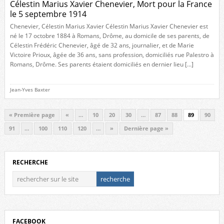
Célestin Marius Xavier Chenevier, Mort pour la France
le 5 septembre 1914
Chenevier, Célestin Marius Xavier Célestin Marius Xavier Chenevier est
né le 17 octobre 1884 à Romans, Drôme, au domicile de ses parents, de
Célestin Frédéric Chenevier, âgé de 32 ans, journalier, et de Marie
Victoire Prioux, âgée de 36 ans, sans profession, domiciliés rue Palestro à
Romans, Drôme. Ses parents étaient domiciliés en dernier lieu […]
Jean-Yves Baxter
« Première page
«
…
10
20
30
…
87
88
89
90
91
…
100
110
120
…
»
Dernière page »
RECHERCHE
FACEBOOK