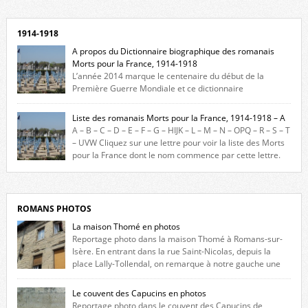
1914-1918
A propos du Dictionnaire biographique des romanais
Morts pour la France, 1914-1918
L’année 2014 marque le centenaire du début de la
Première Guerre Mondiale et ce dictionnaire
biographique veut rendre hommage aux romanais Morts pour la
France durant ce conflit. La base de cette recherche historique est
Liste des romanais Morts pour la France, 1914-1918 – A
constituée des noms gravés sur les plaques commémoratives de
A – B – C – D – E – F – G – HIJK – L – M – N – OPQ – R – S – T
l’Hôtel de Ville, du lycée du Dauphiné et du lycée Triboulet, […]
– UVW Cliquez sur une lettre pour voir la liste des Morts
pour la France dont le nom commence par cette lettre.
Liste des romanais […]
ROMANS PHOTOS
La maison Thomé en photos
Reportage photo dans la maison Thomé à Romans-sur-
Isère. En entrant dans la rue Saint-Nicolas, depuis la
place Lally-Tollendal, on remarque à notre gauche une
maison construite au XVIè siècle. Les deux façades sont ornées de
fenêtres jumelles à meneaux. Entre ces deux étages, on peut voir une
Le couvent des Capucins en photos
niche qui contient une statue de la Vierge. […]
Reportage photo dans le couvent des Capucins de