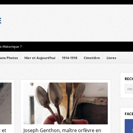
 Historique ?
ans Photos
Hier et Aujourd’hui
1914-1918
Cimetière
Livres
REC
FAC
 et
Joseph Genthon, maître orfèvre en