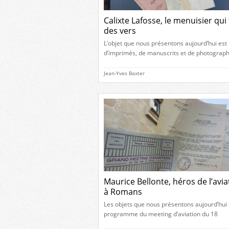
Calixte Lafosse, le menuisier qui 
des vers
L’objet que nous présentons aujourd’hui est 
d’imprimés, de manuscrits et de photograph
provenant de Calixte Lafosse qui fut une gr
figure romanaise de son époque. Un artisan
Jean-Yves Baxter
lettres Né le 14 octobre 1842 rue Bayard, d
quartier Saint-Nicolas à Romans, Calixte La
appartient à cette lignée de figures locales 
[…]
Maurice Bellonte, héros de l’avia
à Romans
Les objets que nous présentons aujourd’hui 
programme du meeting d’aviation du 18
septembre 1932, seul connu à ce jour, ainsi