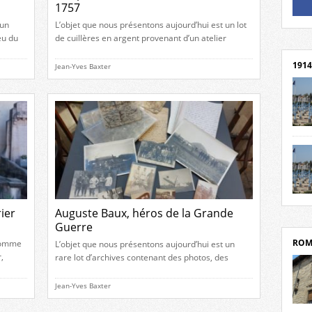
1757
Un li
 un
L’objet que nous présentons aujourd’hui est un lot
Rejoi
eu du
de cuillères en argent provenant d’un atelier
r d’une
romanais au milieu du XVIIIe siècle, seul exemple
le.
connu à ce jour d’argenterie romanaise de cette
1914
Jean-Yves Baxter
époque. Un maître orfèvre romanais Né à Romans
s
le 31 mars 1734, Joseph Genthon appartient à une
lignée d’artisans spécialisés dans le travail de […]
cent
Mond
rend
Franc
rech
grav
Cliqu
l’Hôt
ier
Auguste Baux, héros de la Grande
Mort
Tribo
Guerre
par c
ROM
nhomme
L’objet que nous présentons aujourd’hui est un
,
rare lot d’archives contenant des photos, des
documents divers et le manuscrit du récit
l
d’évasion de l’aviateur Auguste Baux. Naissance
Jean-Yves Baxter
n son
d’un héros Chaque guerre révèle des figures dont
ph
le courage dépasse la simple chronique militaire.
depui