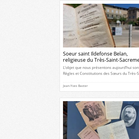
Fenestrier n’a pas encore 42 […]
Soeur saint Ildefonse Belan,
religieuse du Très-Saint-Sacrem
L’objet que nous présentons aujourd’hui sont
Règles et Constitutions des Sœurs du Très-S
Sacrement établies à Romans, seul exempla
connu de cet ouvrage de 268 pages imprim
Jean-Yves Baxter
1823. Deux sœurs en religion Sur la page d
d’un livre pieusement conservé, une religie
laissé ces mots : “Sœur saint Ildefonse, reli
du Très-Saint-Sacrement […]