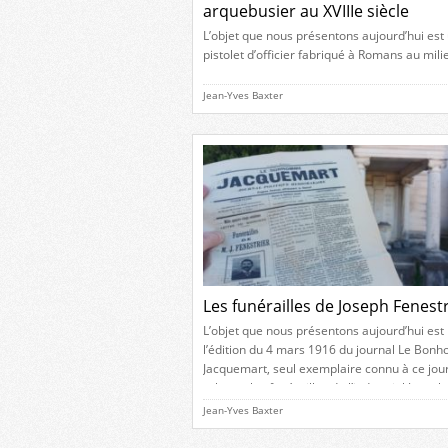
arquebusier au XVIIIe siècle
L’objet que nous présentons aujourd’hui est
pistolet d’officier fabriqué à Romans au mili
XVIIIe siècle, seul exemplaire connu à ce jou
arme de cette époque provenant de notre vil
Jean-Yves Baxter
Une signature romanaise Un pistolet à silex
d’officier, long de 34 centimètres et daté de
environs de 1760, suffit à rouvrir tout un […]
Les funérailles de Joseph Fenestr
L’objet que nous présentons aujourd’hui est
l’édition du 4 mars 1916 du journal Le Bo
Jacquemart, seul exemplaire connu à ce jour
relatant les funérailles de l’industriel Joseph
Fenestrier. La naissance d’un destin Lorsqu’i
Jean-Yves Baxter
disparaît brutalement, le 25 février 1916, e
domicile du quartier Bel Air à Romans, Jose