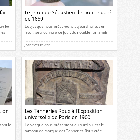
fait
Le jeton de Sébastien de Lionne daté
de 1660
un lot
L’objet que nous présentons aujourd’hui est un
ies
jeton, seul connu à ce jour, du notable romanais
ande
Sébastien de Lionne daté de l’année 1660. Sur
 des
l’avers du jeton, nous pouvons lire “SEB. DE
Jean-Yves Baxter
ans le
LIONNE – MARQUIS DE CLAVESON” pour
fosse
“Sébastien de Lionne, marquis de Claveyson” avec
dont la
la date 1660, et sur le revers “CAT. BEATRIX
ROBERT […]
tion
Les Tanneries Roux à l’Exposition
universelle de Paris en 1900
sont le
L’objet que nous présentons aujourd’hui est le
tampon de marque des Tanneries Roux créé
 que
spécialement pour l’Exposition universelle de Paris