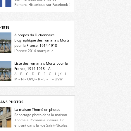
Romans Historique sur Facebook !
eu d’actualités, d’échanges et de partages !
gnez-nous sur Facebook, cliquez ici !
-1918
A propos du Dictionnaire
biographique des romanais Morts
pour la France, 1914-1918
L’année 2014 marque le
enaire du début de la Première Guerre
iale et ce dictionnaire biographique veut
Liste des romanais Morts pour la
re hommage aux romanais Morts pour la
France, 1914-1918 – A
e durant ce conflit. La base de cette
A – B – C – D – E – F – G – HIJK – L –
erche historique est constituée des noms
M – N – OPQ – R – S – T – UVW
és sur les plaques commémoratives de
ez sur une lettre pour voir la liste des
el de Ville, du lycée du Dauphiné et du lycée
s pour la France dont le nom commence
ulet, […]
ette lettre. Liste des romanais […]
ANS PHOTOS
La maison Thomé en photos
Reportage photo dans la maison
Thomé à Romans-sur-Isère. En
entrant dans la rue Saint-Nicolas,
s la place Lally-Tollendal, on remarque à