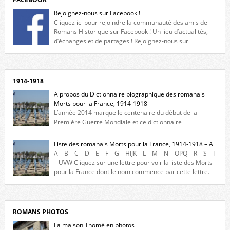
Rejoignez-nous sur Facebook !
Cliquez ici pour rejoindre la communauté des amis de
Romans Historique sur Facebook ! Un lieu d’actualités,
d’échanges et de partages ! Rejoignez-nous sur
Facebook, cliquez ici !
1914-1918
A propos du Dictionnaire biographique des romanais
Morts pour la France, 1914-1918
L’année 2014 marque le centenaire du début de la
Première Guerre Mondiale et ce dictionnaire
biographique veut rendre hommage aux romanais Morts pour la
France durant ce conflit. La base de cette recherche historique est
Liste des romanais Morts pour la France, 1914-1918 – A
constituée des noms gravés sur les plaques commémoratives de
A – B – C – D – E – F – G – HIJK – L – M – N – OPQ – R – S – T
l’Hôtel de Ville, du lycée du Dauphiné et du lycée Triboulet, […]
– UVW Cliquez sur une lettre pour voir la liste des Morts
pour la France dont le nom commence par cette lettre.
Liste des romanais […]
ROMANS PHOTOS
La maison Thomé en photos