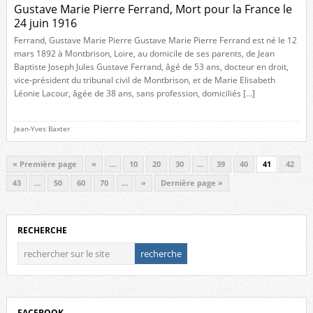
Gustave Marie Pierre Ferrand, Mort pour la France le
24 juin 1916
Ferrand, Gustave Marie Pierre Gustave Marie Pierre Ferrand est né le 12
mars 1892 à Montbrison, Loire, au domicile de ses parents, de Jean
Baptiste Joseph Jules Gustave Ferrand, âgé de 53 ans, docteur en droit,
vice-président du tribunal civil de Montbrison, et de Marie Elisabeth
Léonie Lacour, âgée de 38 ans, sans profession, domiciliés […]
Jean-Yves Baxter
« Première page
«
…
10
20
30
…
39
40
41
42
43
…
50
60
70
…
»
Dernière page »
RECHERCHE
FACEBOOK