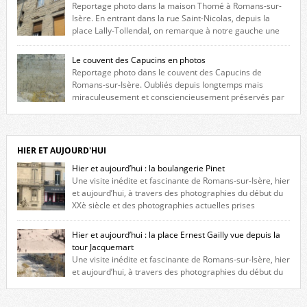
Reportage photo dans la maison Thomé à Romans-sur-
Isère. En entrant dans la rue Saint-Nicolas, depuis la
place Lally-Tollendal, on remarque à notre gauche une
maison construite au XVIè siècle. Les deux façades sont ornées de
fenêtres jumelles à meneaux. Entre ces deux étages, on peut voir une
Le couvent des Capucins en photos
niche qui contient une statue de la Vierge. […]
Reportage photo dans le couvent des Capucins de
Romans-sur-Isère. Oubliés depuis longtemps mais
miraculeusement et consciencieusement préservés par
les propriétaires des lieux, des vestiges du couvent des Capucins de
Romans-sur-Isère s’offrent à nouveau à notre vue. Cliquez ici pour lire
l’histoire de la redécouverte de vestiges du couvent des Capucins ! Petit
retour sur l’histoire […]
HIER ET AUJOURD'HUI
Hier et aujourd’hui : la boulangerie Pinet
Une visite inédite et fascinante de Romans-sur-Isère, hier
et aujourd’hui, à travers des photographies du début du
XXè siècle et des photographies actuelles prises
exactement dans le même cadre ! A l’angle de la place Jean Jaurès et de
l’avenue Victor Hugo (à côté d’Intermarché), à Romans. La boulangerie
Hier et aujourd’hui : la place Ernest Gailly vue depuis la
Jules Pinet est inscrite dans le […]
tour Jacquemart
Une visite inédite et fascinante de Romans-sur-Isère, hier
et aujourd’hui, à travers des photographies du début du
XXè siècle et des photographies actuelles prises exactement dans le
même cadre ! Ma photo date de 2009 donc ça a un peu changé depuis.