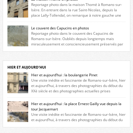
Reportage photo dans la maison Thomé à Romans-sur-
Isère. En entrant dans la rue Saint-Nicolas, depuis la
place Lally-Tollendal, on remarque à notre gauche une
maison construite au XVIè siècle. Les deux façades sont ornées de
fenêtres jumelles à meneaux. Entre ces deux étages, on peut voir une
Le couvent des Capucins en photos
niche qui contient une statue de la Vierge. […]
Reportage photo dans le couvent des Capucins de
Romans-sur-Isère. Oubliés depuis longtemps mais
miraculeusement et consciencieusement préservés par
les propriétaires des lieux, des vestiges du couvent des Capucins de
Romans-sur-Isère s’offrent à nouveau à notre vue. Cliquez ici pour lire
l’histoire de la redécouverte de vestiges du couvent des Capucins ! Petit
retour sur l’histoire […]
HIER ET AUJOURD'HUI
Hier et aujourd’hui : la boulangerie Pinet
Une visite inédite et fascinante de Romans-sur-Isère, hier
et aujourd’hui, à travers des photographies du début du
XXè siècle et des photographies actuelles prises
exactement dans le même cadre ! A l’angle de la place Jean Jaurès et de
l’avenue Victor Hugo (à côté d’Intermarché), à Romans. La boulangerie
Hier et aujourd’hui : la place Ernest Gailly vue depuis la
Jules Pinet est inscrite dans le […]
tour Jacquemart
Une visite inédite et fascinante de Romans-sur-Isère, hier
et aujourd’hui, à travers des photographies du début du
XXè siècle et des photographies actuelles prises exactement dans le
même cadre ! Ma photo date de 2009 donc ça a un peu changé depuis.