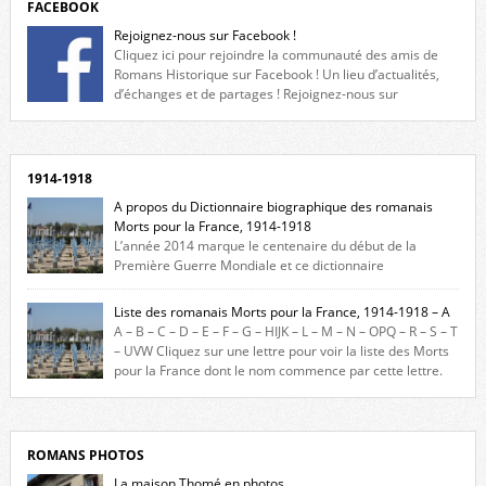
FACEBOOK
Rejoignez-nous sur Facebook !
Cliquez ici pour rejoindre la communauté des amis de
Romans Historique sur Facebook ! Un lieu d’actualités,
d’échanges et de partages ! Rejoignez-nous sur
Facebook, cliquez ici !
1914-1918
A propos du Dictionnaire biographique des romanais
Morts pour la France, 1914-1918
L’année 2014 marque le centenaire du début de la
Première Guerre Mondiale et ce dictionnaire
biographique veut rendre hommage aux romanais Morts pour la
France durant ce conflit. La base de cette recherche historique est
Liste des romanais Morts pour la France, 1914-1918 – A
constituée des noms gravés sur les plaques commémoratives de
A – B – C – D – E – F – G – HIJK – L – M – N – OPQ – R – S – T
l’Hôtel de Ville, du lycée du Dauphiné et du lycée Triboulet, […]
– UVW Cliquez sur une lettre pour voir la liste des Morts
pour la France dont le nom commence par cette lettre.
Liste des romanais […]
ROMANS PHOTOS
La maison Thomé en photos