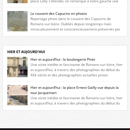
place Lally-Tollendal, on remarque à notre gauche une
maison construite au XVIè siècle. Les deux façades sont ornées de
fenêtres jumelles à meneaux. Entre ces deux étages, on peut voir une
Le couvent des Capucins en photos
niche qui contient une statue de la Vierge. […]
Reportage photo dans le couvent des Capucins de
Romans-sur-Isère. Oubliés depuis longtemps mais
miraculeusement et consciencieusement préservés par
les propriétaires des lieux, des vestiges du couvent des Capucins de
Romans-sur-Isère s’offrent à nouveau à notre vue. Cliquez ici pour lire
l’histoire de la redécouverte de vestiges du couvent des Capucins ! Petit
retour sur l’histoire […]
HIER ET AUJOURD'HUI
Hier et aujourd’hui : la boulangerie Pinet
Une visite inédite et fascinante de Romans-sur-Isère, hier
et aujourd’hui, à travers des photographies du début du
XXè siècle et des photographies actuelles prises
exactement dans le même cadre ! A l’angle de la place Jean Jaurès et de
l’avenue Victor Hugo (à côté d’Intermarché), à Romans. La boulangerie
Hier et aujourd’hui : la place Ernest Gailly vue depuis la
Jules Pinet est inscrite dans le […]
tour Jacquemart
Une visite inédite et fascinante de Romans-sur-Isère, hier
et aujourd’hui, à travers des photographies du début du
XXè siècle et des photographies actuelles prises exactement dans le
même cadre ! Ma photo date de 2009 donc ça a un peu changé depuis.
Cliquez sur l’image pour l’agrandir