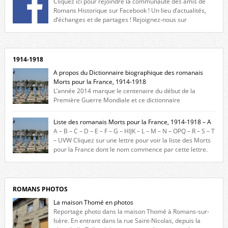
Cliquez ici pour rejoindre la communauté des amis de
Romans Historique sur Facebook ! Un lieu d’actualités,
d’échanges et de partages ! Rejoignez-nous sur
Facebook, cliquez ici !
1914-1918
A propos du Dictionnaire biographique des romanais
Morts pour la France, 1914-1918
L’année 2014 marque le centenaire du début de la
Première Guerre Mondiale et ce dictionnaire
biographique veut rendre hommage aux romanais Morts pour la
France durant ce conflit. La base de cette recherche historique est
Liste des romanais Morts pour la France, 1914-1918 – A
constituée des noms gravés sur les plaques commémoratives de
A – B – C – D – E – F – G – HIJK – L – M – N – OPQ – R – S – T
l’Hôtel de Ville, du lycée du Dauphiné et du lycée Triboulet, […]
– UVW Cliquez sur une lettre pour voir la liste des Morts
pour la France dont le nom commence par cette lettre.
Liste des romanais […]
ROMANS PHOTOS
La maison Thomé en photos
Reportage photo dans la maison Thomé à Romans-sur-
Isère. En entrant dans la rue Saint-Nicolas, depuis la