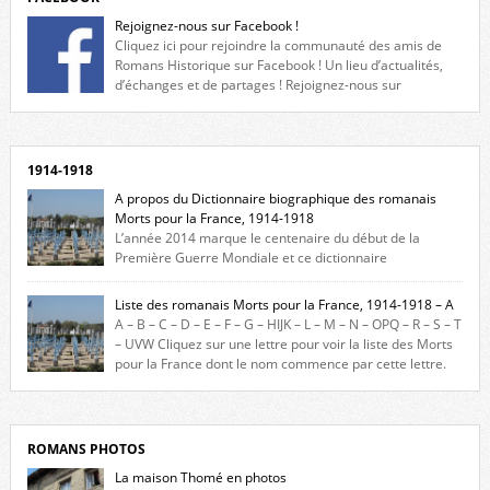
Rejoignez-nous sur Facebook !
Cliquez ici pour rejoindre la communauté des amis de
Romans Historique sur Facebook ! Un lieu d’actualités,
d’échanges et de partages ! Rejoignez-nous sur
Facebook, cliquez ici !
1914-1918
A propos du Dictionnaire biographique des romanais
Morts pour la France, 1914-1918
L’année 2014 marque le centenaire du début de la
Première Guerre Mondiale et ce dictionnaire
biographique veut rendre hommage aux romanais Morts pour la
France durant ce conflit. La base de cette recherche historique est
Liste des romanais Morts pour la France, 1914-1918 – A
constituée des noms gravés sur les plaques commémoratives de
A – B – C – D – E – F – G – HIJK – L – M – N – OPQ – R – S – T
l’Hôtel de Ville, du lycée du Dauphiné et du lycée Triboulet, […]
– UVW Cliquez sur une lettre pour voir la liste des Morts
pour la France dont le nom commence par cette lettre.
Liste des romanais […]
ROMANS PHOTOS
La maison Thomé en photos