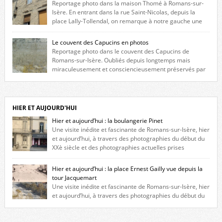
Reportage photo dans la maison Thomé à Romans-sur-
Isère. En entrant dans la rue Saint-Nicolas, depuis la
place Lally-Tollendal, on remarque à notre gauche une
maison construite au XVIè siècle. Les deux façades sont ornées de
fenêtres jumelles à meneaux. Entre ces deux étages, on peut voir une
Le couvent des Capucins en photos
niche qui contient une statue de la Vierge. […]
Reportage photo dans le couvent des Capucins de
Romans-sur-Isère. Oubliés depuis longtemps mais
miraculeusement et consciencieusement préservés par
les propriétaires des lieux, des vestiges du couvent des Capucins de
Romans-sur-Isère s’offrent à nouveau à notre vue. Cliquez ici pour lire
l’histoire de la redécouverte de vestiges du couvent des Capucins ! Petit
retour sur l’histoire […]
HIER ET AUJOURD'HUI
Hier et aujourd’hui : la boulangerie Pinet
Une visite inédite et fascinante de Romans-sur-Isère, hier
et aujourd’hui, à travers des photographies du début du
XXè siècle et des photographies actuelles prises
exactement dans le même cadre ! A l’angle de la place Jean Jaurès et de
l’avenue Victor Hugo (à côté d’Intermarché), à Romans. La boulangerie
Hier et aujourd’hui : la place Ernest Gailly vue depuis la
Jules Pinet est inscrite dans le […]
tour Jacquemart
Une visite inédite et fascinante de Romans-sur-Isère, hier
et aujourd’hui, à travers des photographies du début du
XXè siècle et des photographies actuelles prises exactement dans le
même cadre ! Ma photo date de 2009 donc ça a un peu changé depuis.