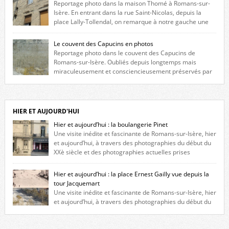
Reportage photo dans la maison Thomé à Romans-sur-
Isère. En entrant dans la rue Saint-Nicolas, depuis la
place Lally-Tollendal, on remarque à notre gauche une
maison construite au XVIè siècle. Les deux façades sont ornées de
fenêtres jumelles à meneaux. Entre ces deux étages, on peut voir une
Le couvent des Capucins en photos
niche qui contient une statue de la Vierge. […]
Reportage photo dans le couvent des Capucins de
Romans-sur-Isère. Oubliés depuis longtemps mais
miraculeusement et consciencieusement préservés par
les propriétaires des lieux, des vestiges du couvent des Capucins de
Romans-sur-Isère s’offrent à nouveau à notre vue. Cliquez ici pour lire
l’histoire de la redécouverte de vestiges du couvent des Capucins ! Petit
retour sur l’histoire […]
HIER ET AUJOURD'HUI
Hier et aujourd’hui : la boulangerie Pinet
Une visite inédite et fascinante de Romans-sur-Isère, hier
et aujourd’hui, à travers des photographies du début du
XXè siècle et des photographies actuelles prises
exactement dans le même cadre ! A l’angle de la place Jean Jaurès et de
l’avenue Victor Hugo (à côté d’Intermarché), à Romans. La boulangerie
Hier et aujourd’hui : la place Ernest Gailly vue depuis la
Jules Pinet est inscrite dans le […]
tour Jacquemart
Une visite inédite et fascinante de Romans-sur-Isère, hier
et aujourd’hui, à travers des photographies du début du
XXè siècle et des photographies actuelles prises exactement dans le
même cadre ! Ma photo date de 2009 donc ça a un peu changé depuis.