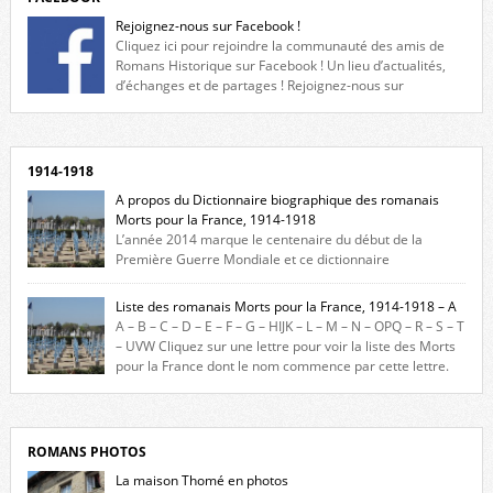
Rejoignez-nous sur Facebook !
Cliquez ici pour rejoindre la communauté des amis de
Romans Historique sur Facebook ! Un lieu d’actualités,
d’échanges et de partages ! Rejoignez-nous sur
Facebook, cliquez ici !
1914-1918
A propos du Dictionnaire biographique des romanais
Morts pour la France, 1914-1918
L’année 2014 marque le centenaire du début de la
Première Guerre Mondiale et ce dictionnaire
biographique veut rendre hommage aux romanais Morts pour la
France durant ce conflit. La base de cette recherche historique est
Liste des romanais Morts pour la France, 1914-1918 – A
constituée des noms gravés sur les plaques commémoratives de
A – B – C – D – E – F – G – HIJK – L – M – N – OPQ – R – S – T
l’Hôtel de Ville, du lycée du Dauphiné et du lycée Triboulet, […]
– UVW Cliquez sur une lettre pour voir la liste des Morts
pour la France dont le nom commence par cette lettre.
Liste des romanais […]
ROMANS PHOTOS
La maison Thomé en photos