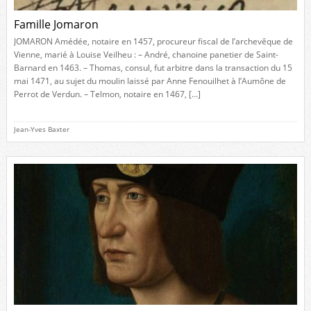
Famille Jomaron
JOMARON Amédée, notaire en 1457, procureur fiscal de l’archevêque de
Vienne, marié à Louise Veilheu : – André, chanoine panetier de Saint-
Barnard en 1463. – Thomas, consul, fut arbitre dans la transaction du 15
mai 1471, au sujet du moulin laissé par Anne Fenouilhet à l’Aumône de
Perrot de Verdun. – Telmon, notaire en 1467, […]
Jean-Yves Baxter