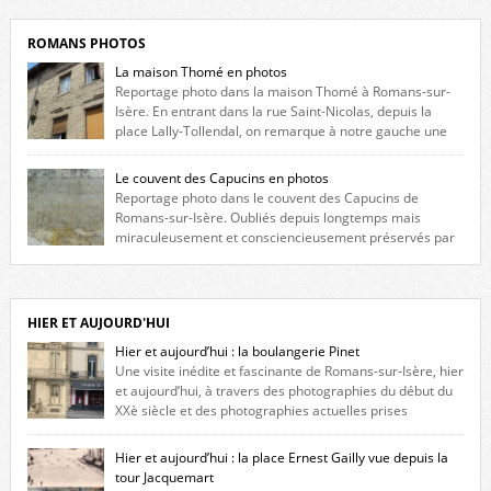
ROMANS PHOTOS
La maison Thomé en photos
Reportage photo dans la maison Thomé à Romans-sur-
Isère. En entrant dans la rue Saint-Nicolas, depuis la
place Lally-Tollendal, on remarque à notre gauche une
maison construite au XVIè siècle. Les deux façades sont ornées de
fenêtres jumelles à meneaux. Entre ces deux étages, on peut voir une
Le couvent des Capucins en photos
niche qui contient une statue de la Vierge. […]
Reportage photo dans le couvent des Capucins de
Romans-sur-Isère. Oubliés depuis longtemps mais
miraculeusement et consciencieusement préservés par
les propriétaires des lieux, des vestiges du couvent des Capucins de
Romans-sur-Isère s’offrent à nouveau à notre vue. Cliquez ici pour lire
l’histoire de la redécouverte de vestiges du couvent des Capucins ! Petit
retour sur l’histoire […]
HIER ET AUJOURD'HUI
Hier et aujourd’hui : la boulangerie Pinet
Une visite inédite et fascinante de Romans-sur-Isère, hier
et aujourd’hui, à travers des photographies du début du
XXè siècle et des photographies actuelles prises
exactement dans le même cadre ! A l’angle de la place Jean Jaurès et de
l’avenue Victor Hugo (à côté d’Intermarché), à Romans. La boulangerie
Hier et aujourd’hui : la place Ernest Gailly vue depuis la
Jules Pinet est inscrite dans le […]
tour Jacquemart