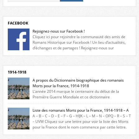
FACEBOOK
Rejoignez-nous sur Facebook !
Cliquez ici pour rejoindre la communauté des amis de
Romans Historique sur Facebook ! Un lieu d’actualités,
d’échanges et de partages ! Rejoignez-nous sur
Facebook, cliquez ici !
1914-1918
A propos du Dictionnaire biographique des romanais
Morts pour la France, 1914-1918
L’année 2014 marque le centenaire du début de la
Première Guerre Mondiale et ce dictionnaire
biographique veut rendre hommage aux romanais Morts pour la
France durant ce conflit. La base de cette recherche historique est
Liste des romanais Morts pour la France, 1914-1918 – A
constituée des noms gravés sur les plaques commémoratives de
A – B – C – D – E – F – G – HIJK – L – M – N – OPQ – R – S – T
l’Hôtel de Ville, du lycée du Dauphiné et du lycée Triboulet, […]
– UVW Cliquez sur une lettre pour voir la liste des Morts
pour la France dont le nom commence par cette lettre.
Liste des romanais […]