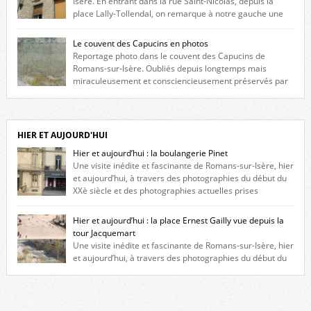
Isère. En entrant dans la rue Saint-Nicolas, depuis la
place Lally-Tollendal, on remarque à notre gauche une
maison construite au XVIè siècle. Les deux façades sont ornées de
fenêtres jumelles à meneaux. Entre ces deux étages, on peut voir une
Le couvent des Capucins en photos
niche qui contient une statue de la Vierge. […]
Reportage photo dans le couvent des Capucins de
Romans-sur-Isère. Oubliés depuis longtemps mais
miraculeusement et consciencieusement préservés par
les propriétaires des lieux, des vestiges du couvent des Capucins de
Romans-sur-Isère s’offrent à nouveau à notre vue. Cliquez ici pour lire
l’histoire de la redécouverte de vestiges du couvent des Capucins ! Petit
retour sur l’histoire […]
HIER ET AUJOURD'HUI
Hier et aujourd’hui : la boulangerie Pinet
Une visite inédite et fascinante de Romans-sur-Isère, hier
et aujourd’hui, à travers des photographies du début du
XXè siècle et des photographies actuelles prises
exactement dans le même cadre ! A l’angle de la place Jean Jaurès et de
l’avenue Victor Hugo (à côté d’Intermarché), à Romans. La boulangerie
Hier et aujourd’hui : la place Ernest Gailly vue depuis la
Jules Pinet est inscrite dans le […]
tour Jacquemart
Une visite inédite et fascinante de Romans-sur-Isère, hier
et aujourd’hui, à travers des photographies du début du
XXè siècle et des photographies actuelles prises exactement dans le
même cadre ! Ma photo date de 2009 donc ça a un peu changé depuis.
Cliquez sur l’image pour l’agrandir