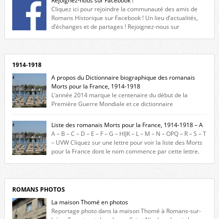
Rejoignez-nous sur Facebook !
Cliquez ici pour rejoindre la communauté des amis de
Romans Historique sur Facebook ! Un lieu d’actualités,
d’échanges et de partages ! Rejoignez-nous sur
Facebook, cliquez ici !
1914-1918
A propos du Dictionnaire biographique des romanais
Morts pour la France, 1914-1918
L’année 2014 marque le centenaire du début de la
Première Guerre Mondiale et ce dictionnaire
biographique veut rendre hommage aux romanais Morts pour la
France durant ce conflit. La base de cette recherche historique est
Liste des romanais Morts pour la France, 1914-1918 – A
constituée des noms gravés sur les plaques commémoratives de
A – B – C – D – E – F – G – HIJK – L – M – N – OPQ – R – S – T
l’Hôtel de Ville, du lycée du Dauphiné et du lycée Triboulet, […]
– UVW Cliquez sur une lettre pour voir la liste des Morts
pour la France dont le nom commence par cette lettre.
Liste des romanais […]
ROMANS PHOTOS
La maison Thomé en photos
Reportage photo dans la maison Thomé à Romans-sur-