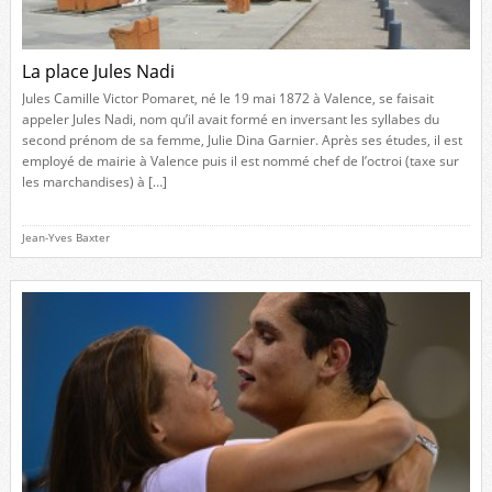
La place Jules Nadi
Jules Camille Victor Pomaret, né le 19 mai 1872 à Valence, se faisait
appeler Jules Nadi, nom qu’il avait formé en inversant les syllabes du
second prénom de sa femme, Julie Dina Garnier. Après ses études, il est
employé de mairie à Valence puis il est nommé chef de l’octroi (taxe sur
les marchandises) à […]
Jean-Yves Baxter