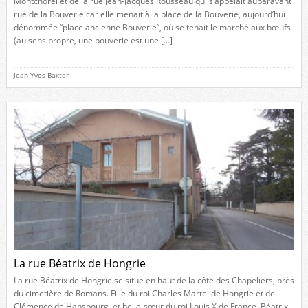
Montchorel et de la rue Jean-Jacques Rousseau qui s’appelait auparavant
rue de la Bouverie car elle menait à la place de la Bouverie, aujourd’hui
dénommée “place ancienne Bouverie”, où se tenait le marché aux bœufs
(au sens propre, une bouverie est une […]
Jean-Yves Baxter
La rue Béatrix de Hongrie
La rue Béatrix de Hongrie se situe en haut de la côte des Chapeliers, près
du cimetière de Romans. Fille du roi Charles Martel de Hongrie et de
Clémence de Habsbourg, et belle-sœur du roi Louis X de France, Béatrix