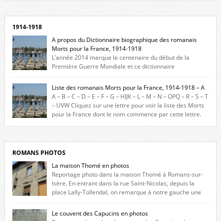
1914-1918
A propos du Dictionnaire biographique des romanais
Morts pour la France, 1914-1918
L’année 2014 marque le centenaire du début de la
Première Guerre Mondiale et ce dictionnaire
biographique veut rendre hommage aux romanais Morts pour la
France durant ce conflit. La base de cette recherche historique est
Liste des romanais Morts pour la France, 1914-1918 – A
constituée des noms gravés sur les plaques commémoratives de
A – B – C – D – E – F – G – HIJK – L – M – N – OPQ – R – S – T
l’Hôtel de Ville, du lycée du Dauphiné et du lycée Triboulet, […]
– UVW Cliquez sur une lettre pour voir la liste des Morts
pour la France dont le nom commence par cette lettre.
Liste des romanais […]
ROMANS PHOTOS
La maison Thomé en photos
Reportage photo dans la maison Thomé à Romans-sur-
Isère. En entrant dans la rue Saint-Nicolas, depuis la
place Lally-Tollendal, on remarque à notre gauche une
maison construite au XVIè siècle. Les deux façades sont ornées de
fenêtres jumelles à meneaux. Entre ces deux étages, on peut voir une
Le couvent des Capucins en photos
niche qui contient une statue de la Vierge. […]