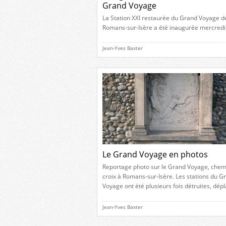
Grand Voyage
La Station XXI restaurée du Grand Voyage d
Romans-sur-Isère a été inaugurée mercredi
décembre 2008, à 18 heures, par Henri Bert
maire, Emilie Jungo, adjointe déléguée à la 
Jean-Yves Baxter
et Eric Olivier-Drure, responsable des archi
municipales. La restauration de cette chapel
classée Monument historique en 1996, aura
nécessité plus de six mois de travaux […]
Le Grand Voyage en photos
Reportage photo sur le Grand Voyage, chem
croix à Romans-sur-Isère. Les stations du G
Voyage ont été plusieurs fois détruites, dép
et reconstruites.
Jean-Yves Baxter