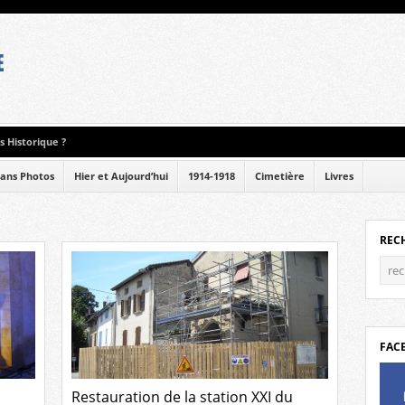
 Historique ?
ans Photos
Hier et Aujourd’hui
1914-1918
Cimetière
Livres
REC
FAC
u
Restauration de la station XXI du