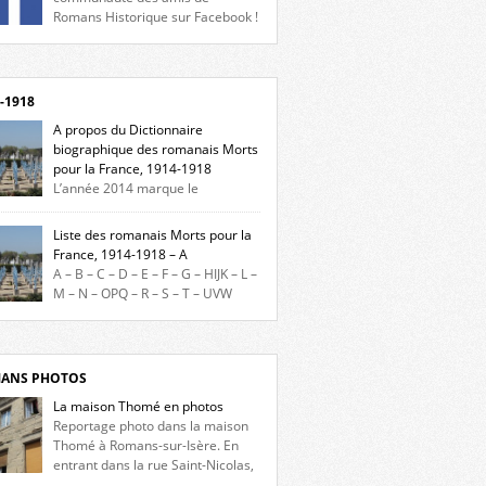
Romans Historique sur Facebook !
eu d’actualités, d’échanges et de partages !
gnez-nous sur Facebook, cliquez ici !
-1918
A propos du Dictionnaire
biographique des romanais Morts
pour la France, 1914-1918
L’année 2014 marque le
enaire du début de la Première Guerre
iale et ce dictionnaire biographique veut
Liste des romanais Morts pour la
re hommage aux romanais Morts pour la
France, 1914-1918 – A
e durant ce conflit. La base de cette
A – B – C – D – E – F – G – HIJK – L –
erche historique est constituée des noms
M – N – OPQ – R – S – T – UVW
és sur les plaques commémoratives de
ez sur une lettre pour voir la liste des
el de Ville, du lycée du Dauphiné et du lycée
s pour la France dont le nom commence
ulet, […]
ette lettre. Liste des romanais […]
ANS PHOTOS
La maison Thomé en photos
Reportage photo dans la maison
Thomé à Romans-sur-Isère. En
entrant dans la rue Saint-Nicolas,
s la place Lally-Tollendal, on remarque à