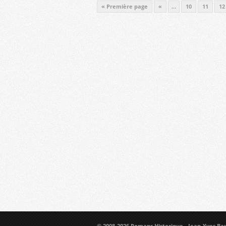
« Première page
«
…
10
11
12