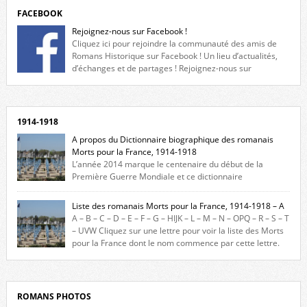
FACEBOOK
Rejoignez-nous sur Facebook !
Cliquez ici pour rejoindre la communauté des amis de
Romans Historique sur Facebook ! Un lieu d’actualités,
d’échanges et de partages ! Rejoignez-nous sur
Facebook, cliquez ici !
1914-1918
A propos du Dictionnaire biographique des romanais
Morts pour la France, 1914-1918
L’année 2014 marque le centenaire du début de la
Première Guerre Mondiale et ce dictionnaire
biographique veut rendre hommage aux romanais Morts pour la
France durant ce conflit. La base de cette recherche historique est
Liste des romanais Morts pour la France, 1914-1918 – A
constituée des noms gravés sur les plaques commémoratives de
A – B – C – D – E – F – G – HIJK – L – M – N – OPQ – R – S – T
l’Hôtel de Ville, du lycée du Dauphiné et du lycée Triboulet, […]
– UVW Cliquez sur une lettre pour voir la liste des Morts
pour la France dont le nom commence par cette lettre.
Liste des romanais […]
ROMANS PHOTOS