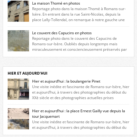
La maison Thomé en photos
Reportage photo dans la maison Thomé à Romans-sur-
Isère. En entrant dans la rue Saint-Nicolas, depuis la
place Lally-Tollendal, on remarque à notre gauche une
maison construite au XVIè siècle. Les deux façades sont ornées de
fenêtres jumelles à meneaux. Entre ces deux étages, on peut voir une
Le couvent des Capucins en photos
niche qui contient une statue de la Vierge. […]
Reportage photo dans le couvent des Capucins de
Romans-sur-Isère. Oubliés depuis longtemps mais
miraculeusement et consciencieusement préservés par
les propriétaires des lieux, des vestiges du couvent des Capucins de
Romans-sur-Isère s’offrent à nouveau à notre vue. Cliquez ici pour lire
l’histoire de la redécouverte de vestiges du couvent des Capucins ! Petit
retour sur l’histoire […]
HIER ET AUJOURD'HUI
Hier et aujourd’hui : la boulangerie Pinet
Une visite inédite et fascinante de Romans-sur-Isère, hier
et aujourd’hui, à travers des photographies du début du
XXè siècle et des photographies actuelles prises
exactement dans le même cadre ! A l’angle de la place Jean Jaurès et de
l’avenue Victor Hugo (à côté d’Intermarché), à Romans. La boulangerie
Hier et aujourd’hui : la place Ernest Gailly vue depuis la
Jules Pinet est inscrite dans le […]
tour Jacquemart
Une visite inédite et fascinante de Romans-sur-Isère, hier
et aujourd’hui, à travers des photographies du début du
XXè siècle et des photographies actuelles prises exactement dans le