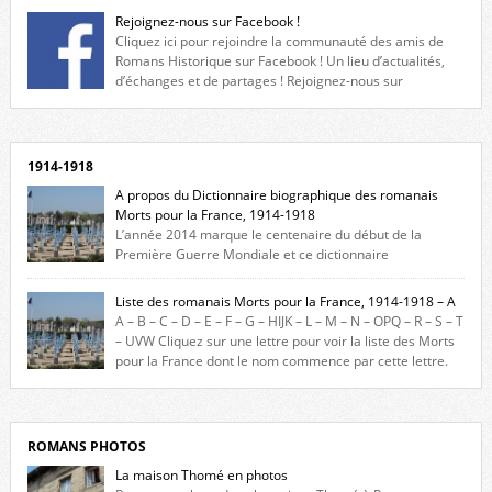
Rejoignez-nous sur Facebook !
Cliquez ici pour rejoindre la communauté des amis de
Romans Historique sur Facebook ! Un lieu d’actualités,
d’échanges et de partages ! Rejoignez-nous sur
Facebook, cliquez ici !
1914-1918
A propos du Dictionnaire biographique des romanais
Morts pour la France, 1914-1918
L’année 2014 marque le centenaire du début de la
Première Guerre Mondiale et ce dictionnaire
biographique veut rendre hommage aux romanais Morts pour la
France durant ce conflit. La base de cette recherche historique est
Liste des romanais Morts pour la France, 1914-1918 – A
constituée des noms gravés sur les plaques commémoratives de
A – B – C – D – E – F – G – HIJK – L – M – N – OPQ – R – S – T
l’Hôtel de Ville, du lycée du Dauphiné et du lycée Triboulet, […]
– UVW Cliquez sur une lettre pour voir la liste des Morts
pour la France dont le nom commence par cette lettre.
Liste des romanais […]
ROMANS PHOTOS
La maison Thomé en photos