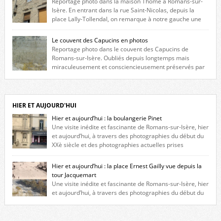
Reportage photo dans la maison Thomé à Romans-sur-
Isère. En entrant dans la rue Saint-Nicolas, depuis la
place Lally-Tollendal, on remarque à notre gauche une
maison construite au XVIè siècle. Les deux façades sont ornées de
fenêtres jumelles à meneaux. Entre ces deux étages, on peut voir une
Le couvent des Capucins en photos
niche qui contient une statue de la Vierge. […]
Reportage photo dans le couvent des Capucins de
Romans-sur-Isère. Oubliés depuis longtemps mais
miraculeusement et consciencieusement préservés par
les propriétaires des lieux, des vestiges du couvent des Capucins de
Romans-sur-Isère s’offrent à nouveau à notre vue. Cliquez ici pour lire
l’histoire de la redécouverte de vestiges du couvent des Capucins ! Petit
retour sur l’histoire […]
HIER ET AUJOURD'HUI
Hier et aujourd’hui : la boulangerie Pinet
Une visite inédite et fascinante de Romans-sur-Isère, hier
et aujourd’hui, à travers des photographies du début du
XXè siècle et des photographies actuelles prises
exactement dans le même cadre ! A l’angle de la place Jean Jaurès et de
l’avenue Victor Hugo (à côté d’Intermarché), à Romans. La boulangerie
Hier et aujourd’hui : la place Ernest Gailly vue depuis la
Jules Pinet est inscrite dans le […]
tour Jacquemart
Une visite inédite et fascinante de Romans-sur-Isère, hier
et aujourd’hui, à travers des photographies du début du
XXè siècle et des photographies actuelles prises exactement dans le
même cadre ! Ma photo date de 2009 donc ça a un peu changé depuis.
Cliquez sur l’image pour l’agrandir