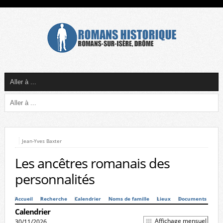
Jean-Yves Baxter
Les ancêtres romanais des
personnalités
Accueil
Recherche
Calendrier
Noms de famille
Lieux
Documents
Calendrier
Affichage mensuel
30/11/2026