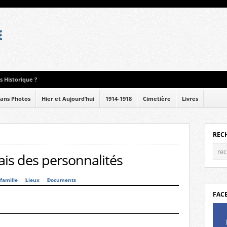
 Historique ?
ans Photos
Hier et Aujourd’hui
1914-1918
Cimetière
Livres
REC
is des personnalités
famille
Lieux
Documents
FAC