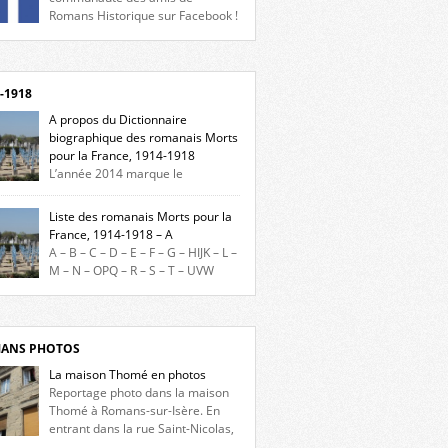
Romans Historique sur Facebook !
eu d’actualités, d’échanges et de partages !
gnez-nous sur Facebook, cliquez ici !
-1918
A propos du Dictionnaire
biographique des romanais Morts
pour la France, 1914-1918
L’année 2014 marque le
enaire du début de la Première Guerre
iale et ce dictionnaire biographique veut
Liste des romanais Morts pour la
re hommage aux romanais Morts pour la
France, 1914-1918 – A
e durant ce conflit. La base de cette
A – B – C – D – E – F – G – HIJK – L –
erche historique est constituée des noms
M – N – OPQ – R – S – T – UVW
és sur les plaques commémoratives de
ez sur une lettre pour voir la liste des
el de Ville, du lycée du Dauphiné et du lycée
s pour la France dont le nom commence
ulet, […]
ette lettre. Liste des romanais […]
ANS PHOTOS
La maison Thomé en photos
Reportage photo dans la maison
Thomé à Romans-sur-Isère. En
entrant dans la rue Saint-Nicolas,
s la place Lally-Tollendal, on remarque à