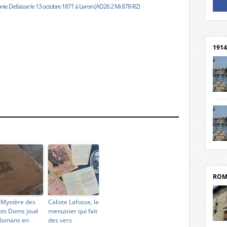
nie Defaisse le 13 octobre 1871 à Livron (AD26 2 Mi 878-R2)
Un li
Rejoi
1914
cent
Mond
rend
Franc
rech
grav
Cliqu
l’Hôt
Mort
Tribo
par c
ROM
 Mystère des
Calixte Lafosse, le
ois Doms joué
menuisier qui fait
Romans en
des vers
depui