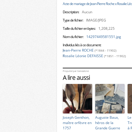
Acte de mariage de Jean-Pierre Roche x Rosalie Léo
Description:
Aucun
Type de fichier:
IMAGE/JPEG
Taille du fichier en bytes:
1,208,225
Nom du fichier:
14297449581551.jpg
Individus liés à ce document:
Jean-Pierre ROCHE
(*1844 - †1902)
Rosalie Léonie DEFAISSE
(*1851 - †1902)
Propulsé par
Genealone
A lire aussi
Joseph Genthon,
Auguste Baux,
Le
maître orfèvre en
héros de la
Tr
1757
Grande Guerre
à 