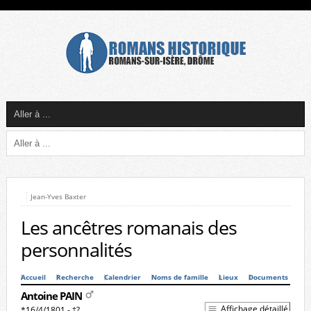
Jean-Yves Baxter
Les ancêtres romanais des
personnalités
Accueil
Recherche
Calendrier
Noms de famille
Lieux
Documents
Antoine PAIN
Affichage détaillé
*16/4/1801 - †?