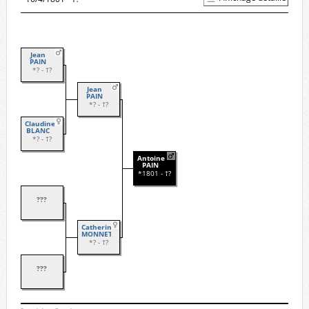
Jean
PAIN
*? - †?
Jean
PAIN
*? - †?
Claudine
BLANC
*? - †?
Antoine
PAIN
*1801 - †?
???
Catherine
MONNET
*? - †?
???