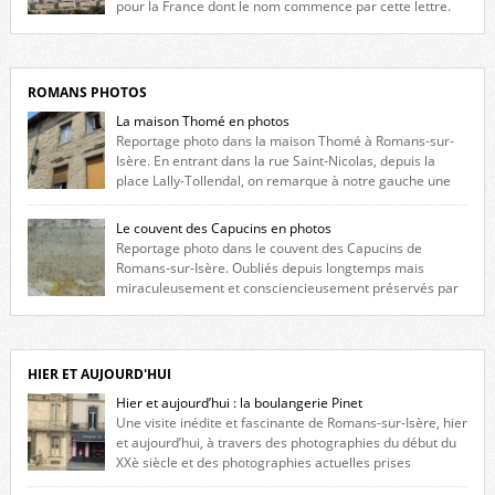
pour la France dont le nom commence par cette lettre.
Liste des romanais […]
ROMANS PHOTOS
La maison Thomé en photos
Reportage photo dans la maison Thomé à Romans-sur-
Isère. En entrant dans la rue Saint-Nicolas, depuis la
place Lally-Tollendal, on remarque à notre gauche une
maison construite au XVIè siècle. Les deux façades sont ornées de
fenêtres jumelles à meneaux. Entre ces deux étages, on peut voir une
Le couvent des Capucins en photos
niche qui contient une statue de la Vierge. […]
Reportage photo dans le couvent des Capucins de
Romans-sur-Isère. Oubliés depuis longtemps mais
miraculeusement et consciencieusement préservés par
les propriétaires des lieux, des vestiges du couvent des Capucins de
Romans-sur-Isère s’offrent à nouveau à notre vue. Cliquez ici pour lire
l’histoire de la redécouverte de vestiges du couvent des Capucins ! Petit
retour sur l’histoire […]
HIER ET AUJOURD'HUI
Hier et aujourd’hui : la boulangerie Pinet
Une visite inédite et fascinante de Romans-sur-Isère, hier
et aujourd’hui, à travers des photographies du début du
XXè siècle et des photographies actuelles prises
exactement dans le même cadre ! A l’angle de la place Jean Jaurès et de