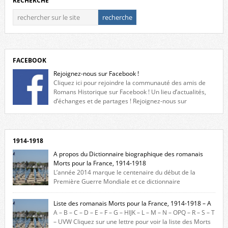
RECHERCHE
FACEBOOK
Rejoignez-nous sur Facebook !
Cliquez ici pour rejoindre la communauté des amis de
Romans Historique sur Facebook ! Un lieu d’actualités,
d’échanges et de partages ! Rejoignez-nous sur
Facebook, cliquez ici !
1914-1918
A propos du Dictionnaire biographique des romanais
Morts pour la France, 1914-1918
L’année 2014 marque le centenaire du début de la
Première Guerre Mondiale et ce dictionnaire
biographique veut rendre hommage aux romanais Morts pour la
France durant ce conflit. La base de cette recherche historique est
Liste des romanais Morts pour la France, 1914-1918 – A
constituée des noms gravés sur les plaques commémoratives de
A – B – C – D – E – F – G – HIJK – L – M – N – OPQ – R – S – T
l’Hôtel de Ville, du lycée du Dauphiné et du lycée Triboulet, […]
– UVW Cliquez sur une lettre pour voir la liste des Morts