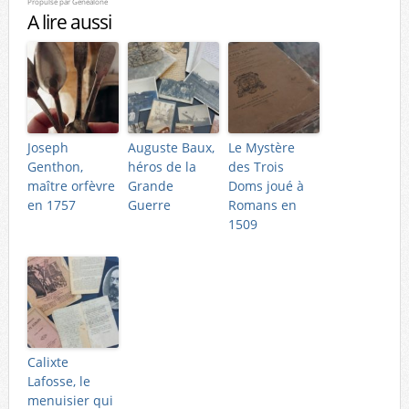
Propulsé par
Genealone
A lire aussi
Joseph
Auguste Baux,
Le Mystère
Genthon,
héros de la
des Trois
maître orfèvre
Grande
Doms joué à
en 1757
Guerre
Romans en
1509
Calixte
Lafosse, le
menuisier qui