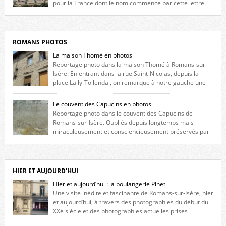
pour la France dont le nom commence par cette lettre.
Liste des romanais […]
ROMANS PHOTOS
La maison Thomé en photos
Reportage photo dans la maison Thomé à Romans-sur-
Isère. En entrant dans la rue Saint-Nicolas, depuis la
place Lally-Tollendal, on remarque à notre gauche une
maison construite au XVIè siècle. Les deux façades sont ornées de
fenêtres jumelles à meneaux. Entre ces deux étages, on peut voir une
Le couvent des Capucins en photos
niche qui contient une statue de la Vierge. […]
Reportage photo dans le couvent des Capucins de
Romans-sur-Isère. Oubliés depuis longtemps mais
miraculeusement et consciencieusement préservés par
les propriétaires des lieux, des vestiges du couvent des Capucins de
Romans-sur-Isère s’offrent à nouveau à notre vue. Cliquez ici pour lire
l’histoire de la redécouverte de vestiges du couvent des Capucins ! Petit
retour sur l’histoire […]
HIER ET AUJOURD'HUI
Hier et aujourd’hui : la boulangerie Pinet
Une visite inédite et fascinante de Romans-sur-Isère, hier
et aujourd’hui, à travers des photographies du début du
XXè siècle et des photographies actuelles prises
exactement dans le même cadre ! A l’angle de la place Jean Jaurès et de