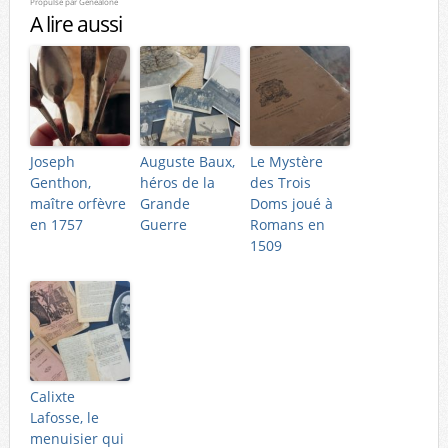
Propulsé par
Genealone
A lire aussi
Joseph
Auguste Baux,
Le Mystère
Genthon,
héros de la
des Trois
maître orfèvre
Grande
Doms joué à
en 1757
Guerre
Romans en
1509
Calixte
Lafosse, le
menuisier qui