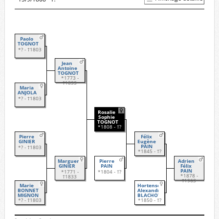
Paolo
TOGNOTI
*? - †1803
Jean
Antoine
TOGNOTI
*1773 -
†1833
Maria
ANJOLA
*? - †1803
Rosalie
Sophie
TOGNOTI
*1808 - †?
Pierre
Félix
GINIER
Eugène
PAIN
*? - †1803
*1845 - †?
Marguerite
Pierre
Adrien
GINIER
PAIN
Félix
PAIN
*1771 -
*1804 - †?
*1878 -
†1833
†1963
Marie
Hortense
BONNET
Alexandrine
MIGNON
BLACHOT
*? - †1803
*1850 - †?