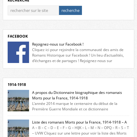
RECHERCHE
FACEBOOK
Rejoignez-nous sur Facebook !
Cliquez ici pour rejoindre la communauté des amis de
Romans Historique sur Facebook ! Un lieu d’actualités,
d’échanges et de partages ! Rejoignez-nous sur
Facebook, cliquez ici !
1914-1918
A propos du Dictionnaire biographique des romanais
Morts pour la France, 1914-1918
L’année 2014 marque le centenaire du début de la
Première Guerre Mondiale et ce dictionnaire
biographique veut rendre hommage aux romanais Morts pour la
France durant ce conflit. La base de cette recherche historique est
Liste des romanais Morts pour la France, 1914-1918 – A
constituée des noms gravés sur les plaques commémoratives de
A – B – C – D – E – F – G – HIJK – L – M – N – OPQ – R – S – T
l’Hôtel de Ville, du lycée du Dauphiné et du lycée Triboulet, […]
– UVW Cliquez sur une lettre pour voir la liste des Morts