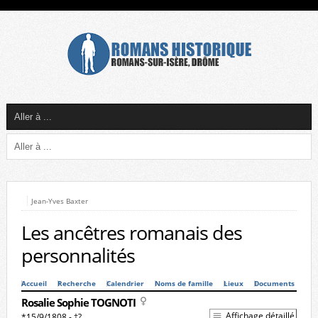
Jean-Yves Baxter
Les ancêtres romanais des
personnalités
Accueil
Recherche
Calendrier
Noms de famille
Lieux
Documents
Rosalie Sophie TOGNOTI
Affichage détaillé
*15/9/1808 - †?