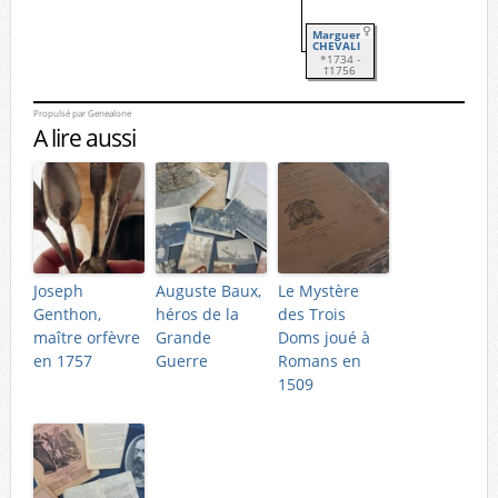
Marguerite
CHEVALIER
*1734 -
†1756
Propulsé par
Genealone
A lire aussi
Joseph
Auguste Baux,
Le Mystère
Genthon,
héros de la
des Trois
maître orfèvre
Grande
Doms joué à
en 1757
Guerre
Romans en
1509