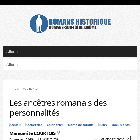
Jean-Yves Baxter
Les ancêtres romanais des
personnalités
Accueil
Recherche
Calendrier
Noms de famille
Lieux
Documents
Marguerite COURTOIS
Affichage détaillé
*approx. 1696 - †19/10/1756