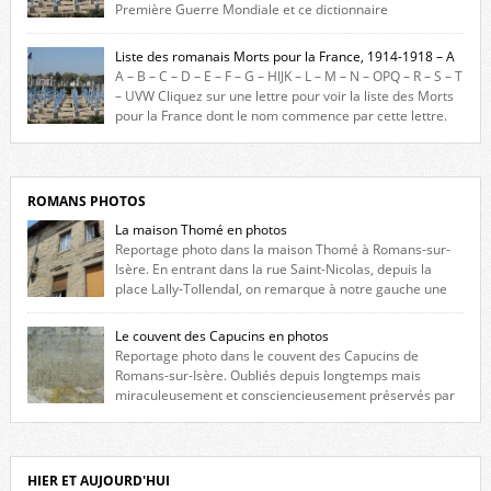
Première Guerre Mondiale et ce dictionnaire
biographique veut rendre hommage aux romanais Morts pour la
France durant ce conflit. La base de cette recherche historique est
Liste des romanais Morts pour la France, 1914-1918 – A
constituée des noms gravés sur les plaques commémoratives de
A – B – C – D – E – F – G – HIJK – L – M – N – OPQ – R – S – T
l’Hôtel de Ville, du lycée du Dauphiné et du lycée Triboulet, […]
– UVW Cliquez sur une lettre pour voir la liste des Morts
pour la France dont le nom commence par cette lettre.
Liste des romanais […]
ROMANS PHOTOS
La maison Thomé en photos
Reportage photo dans la maison Thomé à Romans-sur-
Isère. En entrant dans la rue Saint-Nicolas, depuis la
place Lally-Tollendal, on remarque à notre gauche une
maison construite au XVIè siècle. Les deux façades sont ornées de
fenêtres jumelles à meneaux. Entre ces deux étages, on peut voir une
Le couvent des Capucins en photos
niche qui contient une statue de la Vierge. […]
Reportage photo dans le couvent des Capucins de
Romans-sur-Isère. Oubliés depuis longtemps mais
miraculeusement et consciencieusement préservés par
les propriétaires des lieux, des vestiges du couvent des Capucins de
Romans-sur-Isère s’offrent à nouveau à notre vue. Cliquez ici pour lire
l’histoire de la redécouverte de vestiges du couvent des Capucins ! Petit
retour sur l’histoire […]
HIER ET AUJOURD'HUI