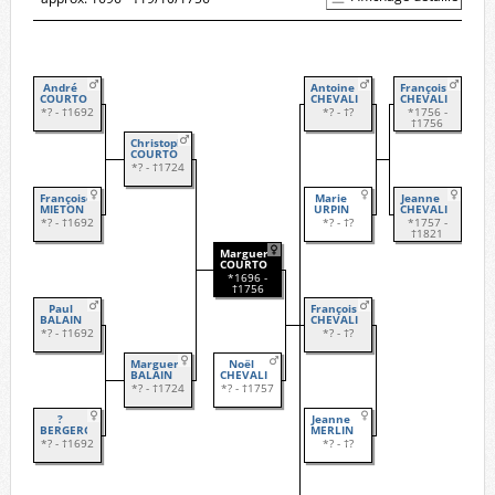
André
Antoine
François
COURTOIS
CHEVALIER
CHEVALIER
*? - †1692
*? - †?
*1756 -
†1756
Christophe
COURTOIS
*? - †1724
Françoise
Marie
Jeanne
MIETON
URPIN
CHEVALIER
*? - †1692
*? - †?
*1757 -
†1821
Marguerite
COURTOIS
*1696 -
†1756
Paul
François
BALAIN
CHEVALIER
*? - †1692
*? - †?
Marguerite
Noël
BALAIN
CHEVALIER
*? - †1724
*? - †1757
?
Jeanne
BERGERON
MERLIN
*? - †1692
*? - †?