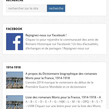
RECHERCHE
FACEBOOK
Rejoignez-nous sur Facebook !
Cliquez ici pour rejoindre la communauté des amis de
Romans Historique sur Facebook ! Un lieu d’actualités,
d’échanges et de partages ! Rejoignez-nous sur
Facebook, cliquez ici !
1914-1918
A propos du Dictionnaire biographique des romanais
Morts pour la France, 1914-1918
L’année 2014 marque le centenaire du début de la
Première Guerre Mondiale et ce dictionnaire
biographique veut rendre hommage aux romanais Morts pour la
France durant ce conflit. La base de cette recherche historique est
Liste des romanais Morts pour la France, 1914-1918 – A
constituée des noms gravés sur les plaques commémoratives de
A – B – C – D – E – F – G – HIJK – L – M – N – OPQ – R – S – T
l’Hôtel de Ville, du lycée du Dauphiné et du lycée Triboulet, […]
– UVW Cliquez sur une lettre pour voir la liste des Morts