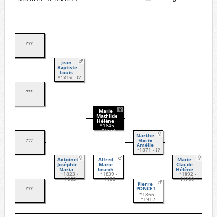
???
Jean
Baptiste
Louis
SABRAN
*1816 - †?
???
Marie
Mathilde
Hélène
SABRAN
*1845 -
†1874
Marthe
???
Marie
Amélie
GIRODON
*1871 - †?
Antoinette
Alfred
Marie
Joséphine
Marie
Claude
Maria
Joseph
Hélène
ROCHE
*1823 -
GIRODON
*1839 -
PONCET
*1892 -
†1863
†1888
†1980
Pierre
???
PONCET
*1866 -
†1912