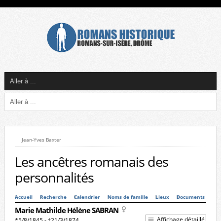
Jean-Yves Baxter
Les ancêtres romanais des
personnalités
Accueil
Recherche
Calendrier
Noms de famille
Lieux
Documents
Marie Mathilde Hélène SABRAN
Affichage détaillé
*5/8/1845 - †21/3/1874