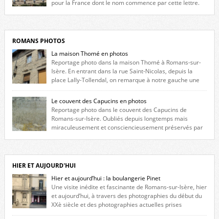
pour la France dont le nom commence par cette lettre.
Liste des romanais […]
ROMANS PHOTOS
La maison Thomé en photos
Reportage photo dans la maison Thomé à Romans-sur-
Isère. En entrant dans la rue Saint-Nicolas, depuis la
place Lally-Tollendal, on remarque à notre gauche une
maison construite au XVIè siècle. Les deux façades sont ornées de
fenêtres jumelles à meneaux. Entre ces deux étages, on peut voir une
Le couvent des Capucins en photos
niche qui contient une statue de la Vierge. […]
Reportage photo dans le couvent des Capucins de
Romans-sur-Isère. Oubliés depuis longtemps mais
miraculeusement et consciencieusement préservés par
les propriétaires des lieux, des vestiges du couvent des Capucins de
Romans-sur-Isère s’offrent à nouveau à notre vue. Cliquez ici pour lire
l’histoire de la redécouverte de vestiges du couvent des Capucins ! Petit
retour sur l’histoire […]
HIER ET AUJOURD'HUI
Hier et aujourd’hui : la boulangerie Pinet
Une visite inédite et fascinante de Romans-sur-Isère, hier
et aujourd’hui, à travers des photographies du début du
XXè siècle et des photographies actuelles prises
exactement dans le même cadre ! A l’angle de la place Jean Jaurès et de