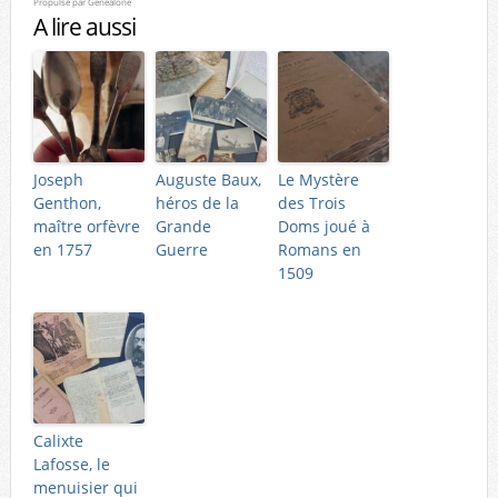
Propulsé par
Genealone
A lire aussi
Joseph
Auguste Baux,
Le Mystère
Genthon,
héros de la
des Trois
maître orfèvre
Grande
Doms joué à
en 1757
Guerre
Romans en
1509
Calixte
Lafosse, le
menuisier qui