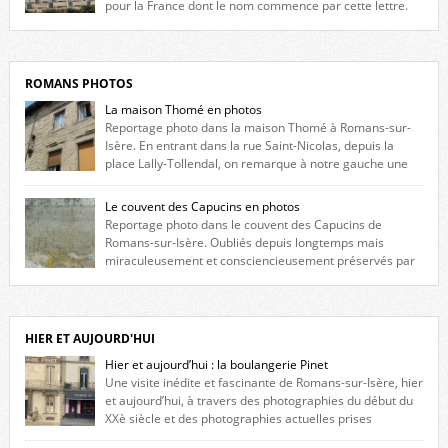
pour la France dont le nom commence par cette lettre.
Liste des romanais […]
ROMANS PHOTOS
La maison Thomé en photos
Reportage photo dans la maison Thomé à Romans-sur-
Isère. En entrant dans la rue Saint-Nicolas, depuis la
place Lally-Tollendal, on remarque à notre gauche une
maison construite au XVIè siècle. Les deux façades sont ornées de
fenêtres jumelles à meneaux. Entre ces deux étages, on peut voir une
Le couvent des Capucins en photos
niche qui contient une statue de la Vierge. […]
Reportage photo dans le couvent des Capucins de
Romans-sur-Isère. Oubliés depuis longtemps mais
miraculeusement et consciencieusement préservés par
les propriétaires des lieux, des vestiges du couvent des Capucins de
Romans-sur-Isère s’offrent à nouveau à notre vue. Cliquez ici pour lire
l’histoire de la redécouverte de vestiges du couvent des Capucins ! Petit
retour sur l’histoire […]
HIER ET AUJOURD'HUI
Hier et aujourd’hui : la boulangerie Pinet
Une visite inédite et fascinante de Romans-sur-Isère, hier
et aujourd’hui, à travers des photographies du début du
XXè siècle et des photographies actuelles prises
exactement dans le même cadre ! A l’angle de la place Jean Jaurès et de