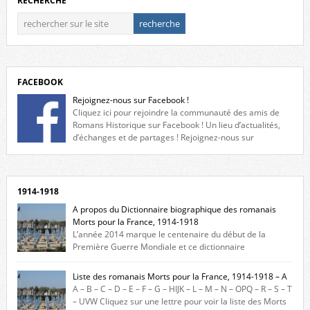
RECHERCHE
FACEBOOK
Rejoignez-nous sur Facebook !
Cliquez ici pour rejoindre la communauté des amis de
Romans Historique sur Facebook ! Un lieu d’actualités,
d’échanges et de partages ! Rejoignez-nous sur
Facebook, cliquez ici !
1914-1918
A propos du Dictionnaire biographique des romanais
Morts pour la France, 1914-1918
L’année 2014 marque le centenaire du début de la
Première Guerre Mondiale et ce dictionnaire
biographique veut rendre hommage aux romanais Morts pour la
France durant ce conflit. La base de cette recherche historique est
Liste des romanais Morts pour la France, 1914-1918 – A
constituée des noms gravés sur les plaques commémoratives de
A – B – C – D – E – F – G – HIJK – L – M – N – OPQ – R – S – T
l’Hôtel de Ville, du lycée du Dauphiné et du lycée Triboulet, […]
– UVW Cliquez sur une lettre pour voir la liste des Morts