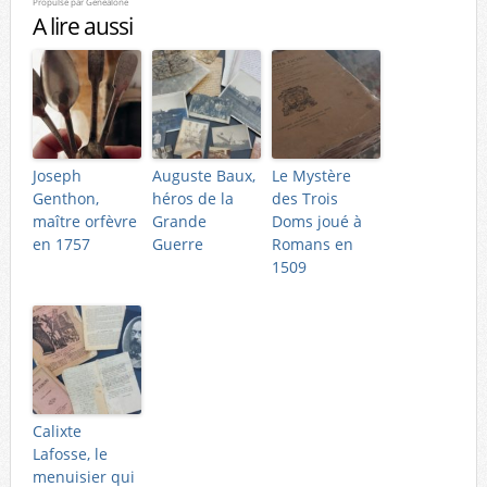
Propulsé par
Genealone
A lire aussi
Joseph
Auguste Baux,
Le Mystère
Genthon,
héros de la
des Trois
maître orfèvre
Grande
Doms joué à
en 1757
Guerre
Romans en
1509
Calixte
Lafosse, le
menuisier qui