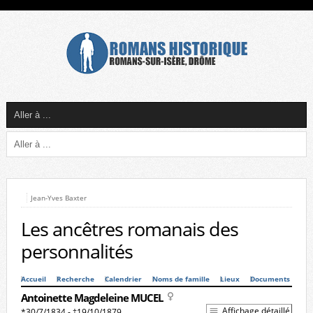
Jean-Yves Baxter
Les ancêtres romanais des
personnalités
Accueil
Recherche
Calendrier
Noms de famille
Lieux
Documents
Antoinette Magdeleine MUCEL
Affichage détaillé
*30/7/1834 - †19/10/1879