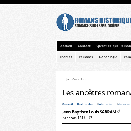
Accueil
Contact
Qu’est-ce que Romans
Thèmes
Périodes
Généalogie
Rom
Jean-Yves Baxter
Les ancêtres romana
Accueil
Recherche
Calendrier
Noms de 
Jean Baptiste Louis SABRAN
*approx. 1816 - †?