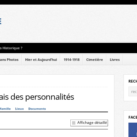
 Historique ?
ans Photos
Hier et Aujourd’hui
1914-1918
Cimetière
Livres
REC
is des personnalités
famille
Lieux
Documents
FAC
Affichage détaillé