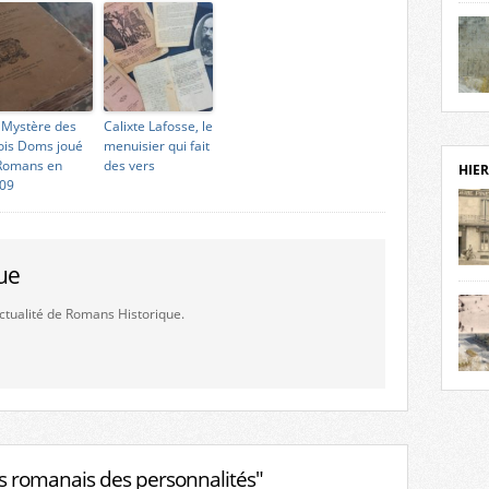
notr
sièc
fenê
étage
statu
Isèr
mira
 Mystère des
Calixte Lafosse, le
prése
ois Doms joué
menuisier qui fait
vest
Romans en
des vers
HIER
sur-I
09
Cliqu
de ve
retou
ue
aujo
débu
'actualité de Romans Historique.
actu
cadre
l’ave
Roman
Roman
dans 
des 
des 
dans
donc
 romanais des personnalités"
l’ima