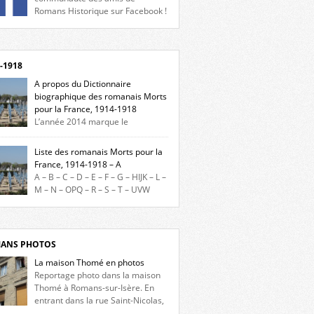
Romans Historique sur Facebook !
eu d’actualités, d’échanges et de partages !
gnez-nous sur Facebook, cliquez ici !
-1918
A propos du Dictionnaire
biographique des romanais Morts
pour la France, 1914-1918
L’année 2014 marque le
enaire du début de la Première Guerre
iale et ce dictionnaire biographique veut
Liste des romanais Morts pour la
re hommage aux romanais Morts pour la
France, 1914-1918 – A
e durant ce conflit. La base de cette
A – B – C – D – E – F – G – HIJK – L –
erche historique est constituée des noms
M – N – OPQ – R – S – T – UVW
és sur les plaques commémoratives de
ez sur une lettre pour voir la liste des
el de Ville, du lycée du Dauphiné et du lycée
s pour la France dont le nom commence
ulet, […]
ette lettre. Liste des romanais […]
ANS PHOTOS
La maison Thomé en photos
Reportage photo dans la maison
Thomé à Romans-sur-Isère. En
entrant dans la rue Saint-Nicolas,
s la place Lally-Tollendal, on remarque à