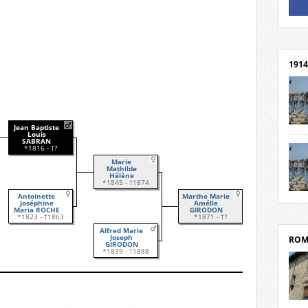
Un li
Rejoi
1914
Jean Baptiste
cent
Louis
SABRAN
Mond
*1816 - †?
rend
Marie
Franc
Mathilde
Hélène
rech
*1845 - †1874
SABRAN
grav
Antoinette
Marthe Marie
Cliqu
Joséphine
Amélie
l’Hôt
Mort
Maria ROCHE
GIRODON
*1823 - †1863
*1871 - †?
Tribo
par c
Alfred Marie
Joseph
ROM
GIRODON
*1839 - †1888
depui