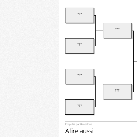
???
???
???
???
???
???
Propulsé par
Genealone
A lire aussi