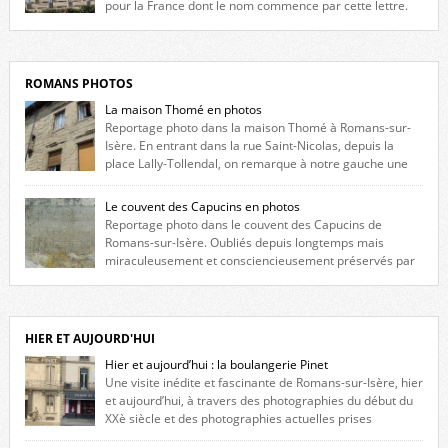
pour la France dont le nom commence par cette lettre.
Liste des romanais […]
ROMANS PHOTOS
La maison Thomé en photos
Reportage photo dans la maison Thomé à Romans-sur-
Isère. En entrant dans la rue Saint-Nicolas, depuis la
place Lally-Tollendal, on remarque à notre gauche une
maison construite au XVIè siècle. Les deux façades sont ornées de
fenêtres jumelles à meneaux. Entre ces deux étages, on peut voir une
Le couvent des Capucins en photos
niche qui contient une statue de la Vierge. […]
Reportage photo dans le couvent des Capucins de
Romans-sur-Isère. Oubliés depuis longtemps mais
miraculeusement et consciencieusement préservés par
les propriétaires des lieux, des vestiges du couvent des Capucins de
Romans-sur-Isère s’offrent à nouveau à notre vue. Cliquez ici pour lire
l’histoire de la redécouverte de vestiges du couvent des Capucins ! Petit
retour sur l’histoire […]
HIER ET AUJOURD'HUI
Hier et aujourd’hui : la boulangerie Pinet
Une visite inédite et fascinante de Romans-sur-Isère, hier
et aujourd’hui, à travers des photographies du début du
XXè siècle et des photographies actuelles prises
exactement dans le même cadre ! A l’angle de la place Jean Jaurès et de