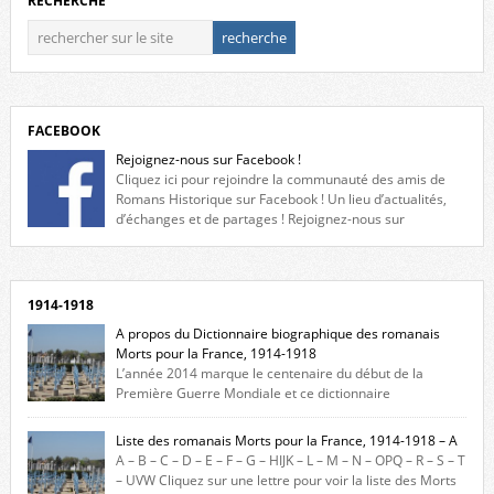
RECHERCHE
FACEBOOK
Rejoignez-nous sur Facebook !
Cliquez ici pour rejoindre la communauté des amis de
Romans Historique sur Facebook ! Un lieu d’actualités,
d’échanges et de partages ! Rejoignez-nous sur
Facebook, cliquez ici !
1914-1918
A propos du Dictionnaire biographique des romanais
Morts pour la France, 1914-1918
L’année 2014 marque le centenaire du début de la
Première Guerre Mondiale et ce dictionnaire
biographique veut rendre hommage aux romanais Morts pour la
France durant ce conflit. La base de cette recherche historique est
Liste des romanais Morts pour la France, 1914-1918 – A
constituée des noms gravés sur les plaques commémoratives de
A – B – C – D – E – F – G – HIJK – L – M – N – OPQ – R – S – T
l’Hôtel de Ville, du lycée du Dauphiné et du lycée Triboulet, […]
– UVW Cliquez sur une lettre pour voir la liste des Morts