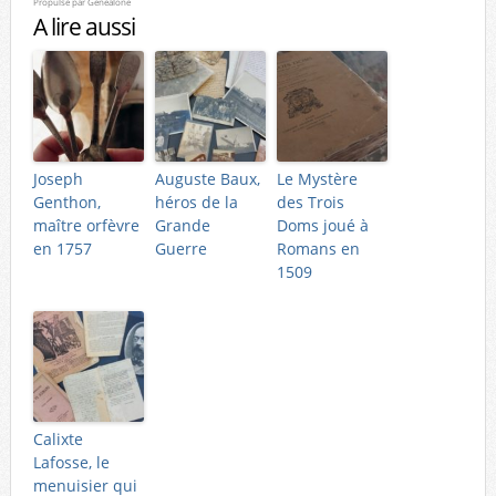
Propulsé par
Genealone
A lire aussi
Joseph
Auguste Baux,
Le Mystère
Genthon,
héros de la
des Trois
maître orfèvre
Grande
Doms joué à
en 1757
Guerre
Romans en
1509
Calixte
Lafosse, le
menuisier qui