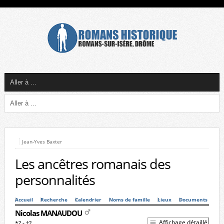
Jean-Yves Baxter
Les ancêtres romanais des
personnalités
Accueil
Recherche
Calendrier
Noms de famille
Lieux
Documents
Nicolas MANAUDOU
Affichage détaillé
*? - †?