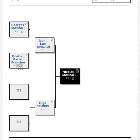
Georges
MANAUDOU
*? - †?
Jean-
Luc
MANAUDOU
*? - †?
Odette
Marie
Francine
SÉNAC
*1926 -
†1982
Nicolas
MANAUDOU
*? - †?
???
Olga
SCHIPPERS
*? - †?
???