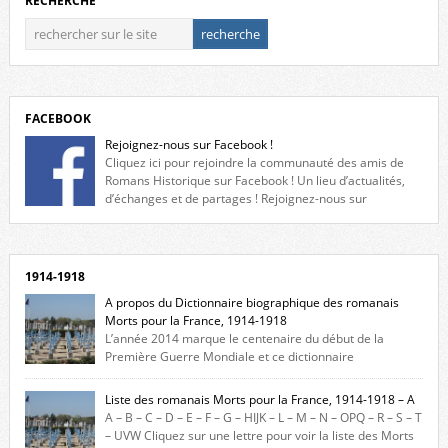
RECHERCHE
FACEBOOK
Rejoignez-nous sur Facebook !
Cliquez ici pour rejoindre la communauté des amis de
Romans Historique sur Facebook ! Un lieu d’actualités,
d’échanges et de partages ! Rejoignez-nous sur
Facebook, cliquez ici !
1914-1918
A propos du Dictionnaire biographique des romanais
Morts pour la France, 1914-1918
L’année 2014 marque le centenaire du début de la
Première Guerre Mondiale et ce dictionnaire
biographique veut rendre hommage aux romanais Morts pour la
France durant ce conflit. La base de cette recherche historique est
Liste des romanais Morts pour la France, 1914-1918 – A
constituée des noms gravés sur les plaques commémoratives de
A – B – C – D – E – F – G – HIJK – L – M – N – OPQ – R – S – T
l’Hôtel de Ville, du lycée du Dauphiné et du lycée Triboulet, […]
– UVW Cliquez sur une lettre pour voir la liste des Morts