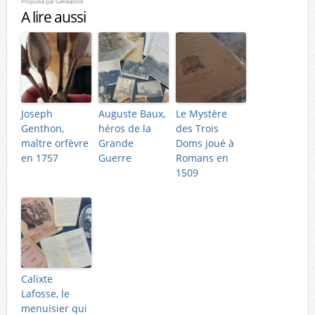
Propulsé par
Genealone
A lire aussi
Joseph
Auguste Baux,
Le Mystère
Genthon,
héros de la
des Trois
maître orfèvre
Grande
Doms joué à
en 1757
Guerre
Romans en
1509
Calixte
Lafosse, le
menuisier qui