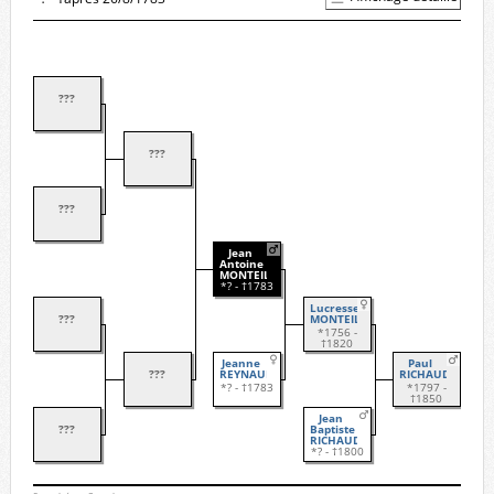
???
???
???
Jean
Antoine
MONTEILLET
*? - †1783
Lucresse
???
MONTEILLET
*1756 -
†1820
Jeanne
Paul
???
REYNAUD
RICHAUD
*? - †1783
*1797 -
†1850
Jean
???
Baptiste
RICHAUD
*? - †1800