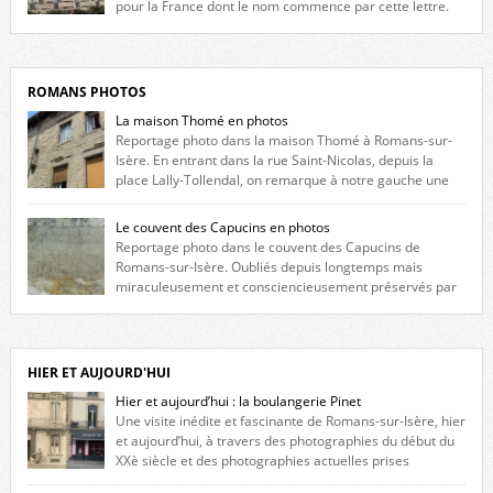
pour la France dont le nom commence par cette lettre.
Liste des romanais […]
ROMANS PHOTOS
La maison Thomé en photos
Reportage photo dans la maison Thomé à Romans-sur-
Isère. En entrant dans la rue Saint-Nicolas, depuis la
place Lally-Tollendal, on remarque à notre gauche une
maison construite au XVIè siècle. Les deux façades sont ornées de
fenêtres jumelles à meneaux. Entre ces deux étages, on peut voir une
Le couvent des Capucins en photos
niche qui contient une statue de la Vierge. […]
Reportage photo dans le couvent des Capucins de
Romans-sur-Isère. Oubliés depuis longtemps mais
miraculeusement et consciencieusement préservés par
les propriétaires des lieux, des vestiges du couvent des Capucins de
Romans-sur-Isère s’offrent à nouveau à notre vue. Cliquez ici pour lire
l’histoire de la redécouverte de vestiges du couvent des Capucins ! Petit
retour sur l’histoire […]
HIER ET AUJOURD'HUI
Hier et aujourd’hui : la boulangerie Pinet
Une visite inédite et fascinante de Romans-sur-Isère, hier
et aujourd’hui, à travers des photographies du début du
XXè siècle et des photographies actuelles prises
exactement dans le même cadre ! A l’angle de la place Jean Jaurès et de