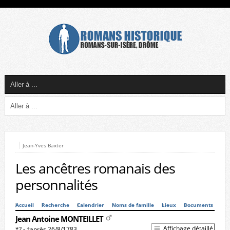
Jean-Yves Baxter
Les ancêtres romanais des
personnalités
Accueil
Recherche
Calendrier
Noms de famille
Lieux
Documents
Jean Antoine MONTEILLET
Affichage détaillé
*? - †après 26/8/1783