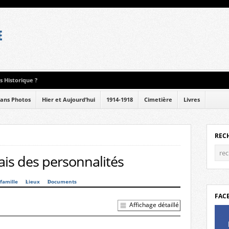
 Historique ?
ans Photos
Hier et Aujourd’hui
1914-1918
Cimetière
Livres
REC
is des personnalités
famille
Lieux
Documents
FAC
Affichage détaillé