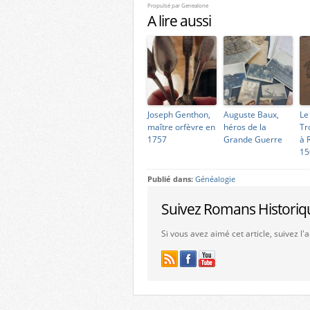
Propulsé par
Genealone
A lire aussi
Joseph Genthon,
Auguste Baux,
Le
maître orfèvre en
héros de la
Tr
1757
Grande Guerre
à 
15
Publié dans:
Généalogie
Suivez Romans Historiq
Si vous avez aimé cet article, suivez l