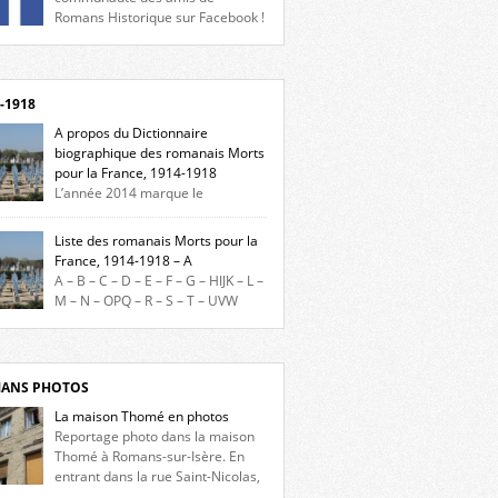
Romans Historique sur Facebook !
eu d’actualités, d’échanges et de partages !
gnez-nous sur Facebook, cliquez ici !
-1918
A propos du Dictionnaire
biographique des romanais Morts
pour la France, 1914-1918
L’année 2014 marque le
enaire du début de la Première Guerre
iale et ce dictionnaire biographique veut
Liste des romanais Morts pour la
re hommage aux romanais Morts pour la
France, 1914-1918 – A
e durant ce conflit. La base de cette
A – B – C – D – E – F – G – HIJK – L –
erche historique est constituée des noms
M – N – OPQ – R – S – T – UVW
és sur les plaques commémoratives de
ez sur une lettre pour voir la liste des
el de Ville, du lycée du Dauphiné et du lycée
s pour la France dont le nom commence
ulet, […]
ette lettre. Liste des romanais […]
ANS PHOTOS
La maison Thomé en photos
Reportage photo dans la maison
Thomé à Romans-sur-Isère. En
entrant dans la rue Saint-Nicolas,
s la place Lally-Tollendal, on remarque à