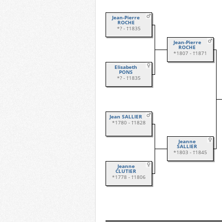
Jean-Pierre
ROCHE
*? - †1835
Jean-Pierre
ROCHE
*1807 - †1871
Élisabeth
PONS
*? - †1835
Jean SALLIER
*1780 - †1828
Jeanne
SALLIER
*1803 - †1845
Jeanne
CLUTIER
*1778 - †1806