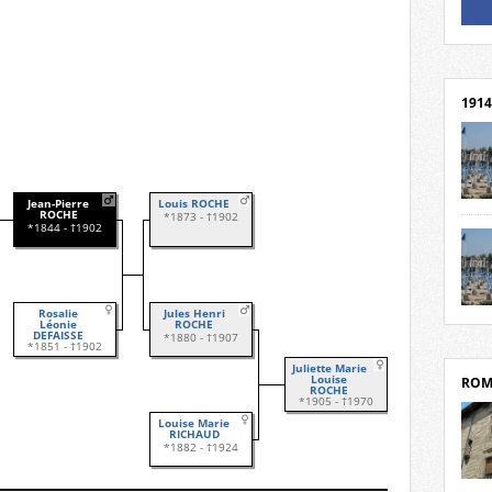
Un li
Rejoi
1914
Jean-Pierre
Louis ROCHE
cent
ROCHE
*1873 - †1902
*1844 - †1902
Mond
rend
Franc
rech
grav
Rosalie
Jules Henri
Cliqu
Léonie
ROCHE
l’Hôt
Mort
DEFAISSE
*1880 - †1907
*1851 - †1902
Tribo
par c
Juliette Marie
Louise
ROM
ROCHE
*1905 - †1970
Louise Marie
RICHAUD
*1882 - †1924
depui