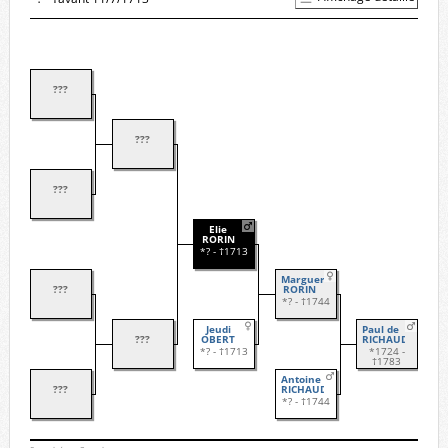
???
???
???
Elie
RORIN
*? - †1713
Marguerite
???
RORIN
*? - †1744
Jeudi
Paul de
???
OBERT
RICHAUD
*? - †1713
*1724 -
†1783
Antoine
???
RICHAUD
*? - †1744