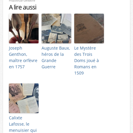
Propulsé par
Genealone
A lire aussi
Joseph
Auguste Baux,
Le Mystère
Genthon,
héros de la
des Trois
maître orfèvre
Grande
Doms joué à
en 1757
Guerre
Romans en
1509
Calixte
Lafosse, le
menuisier qui