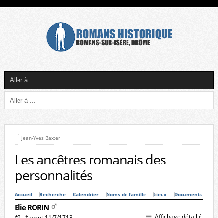
Jean-Yves Baxter
Les ancêtres romanais des
personnalités
Accueil
Recherche
Calendrier
Noms de famille
Lieux
Documents
Elie RORIN
Affichage détaillé
*? - †avant 11/7/1713