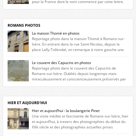
pour la France dont le nom commence par cette lettre.
Liste des romanais […]
ROMANS PHOTOS
La maison Thomé en photos
Reportage photo dans la maison Thomé à Romans-sur-
Isère. En entrant dans la rue Saint-Nicolas, depuis la
place Lally-Tollendal, on remarque à notre gauche une
maison construite au XVIè siècle. Les deux façades sont ornées de
fenêtres jumelles à meneaux. Entre ces deux étages, on peut voir une
Le couvent des Capucins en photos
niche qui contient une statue de la Vierge. […]
Reportage photo dans le couvent des Capucins de
Romans-sur-Isère. Oubliés depuis longtemps mais
miraculeusement et consciencieusement préservés par
les propriétaires des lieux, des vestiges du couvent des Capucins de
Romans-sur-Isère s’offrent à nouveau à notre vue. Cliquez ici pour lire
l’histoire de la redécouverte de vestiges du couvent des Capucins ! Petit
retour sur l’histoire […]
HIER ET AUJOURD'HUI
Hier et aujourd’hui : la boulangerie Pinet
Une visite inédite et fascinante de Romans-sur-Isère, hier
et aujourd’hui, à travers des photographies du début du
XXè siècle et des photographies actuelles prises
exactement dans le même cadre ! A l’angle de la place Jean Jaurès et de