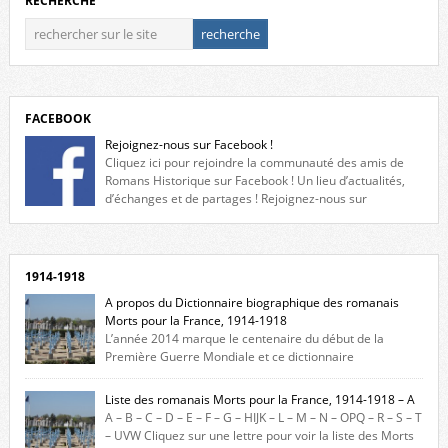
RECHERCHE
FACEBOOK
Rejoignez-nous sur Facebook !
Cliquez ici pour rejoindre la communauté des amis de
Romans Historique sur Facebook ! Un lieu d’actualités,
d’échanges et de partages ! Rejoignez-nous sur
Facebook, cliquez ici !
1914-1918
A propos du Dictionnaire biographique des romanais
Morts pour la France, 1914-1918
L’année 2014 marque le centenaire du début de la
Première Guerre Mondiale et ce dictionnaire
biographique veut rendre hommage aux romanais Morts pour la
France durant ce conflit. La base de cette recherche historique est
Liste des romanais Morts pour la France, 1914-1918 – A
constituée des noms gravés sur les plaques commémoratives de
A – B – C – D – E – F – G – HIJK – L – M – N – OPQ – R – S – T
l’Hôtel de Ville, du lycée du Dauphiné et du lycée Triboulet, […]
– UVW Cliquez sur une lettre pour voir la liste des Morts