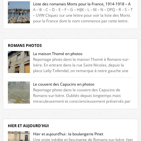
France durant ce conflit. La base de cette recherche historique est
Liste des romanais Morts pour la France, 1914-1918 – A
constituée des noms gravés sur les plaques commémoratives de
A – B – C – D – E – F – G – HIJK – L – M – N – OPQ – R – S – T
l’Hôtel de Ville, du lycée du Dauphiné et du lycée Triboulet, […]
– UVW Cliquez sur une lettre pour voir la liste des Morts
pour la France dont le nom commence par cette lettre.
Liste des romanais […]
ROMANS PHOTOS
La maison Thomé en photos
Reportage photo dans la maison Thomé à Romans-sur-
Isère. En entrant dans la rue Saint-Nicolas, depuis la
place Lally-Tollendal, on remarque à notre gauche une
maison construite au XVIè siècle. Les deux façades sont ornées de
fenêtres jumelles à meneaux. Entre ces deux étages, on peut voir une
Le couvent des Capucins en photos
niche qui contient une statue de la Vierge. […]
Reportage photo dans le couvent des Capucins de
Romans-sur-Isère. Oubliés depuis longtemps mais
miraculeusement et consciencieusement préservés par
les propriétaires des lieux, des vestiges du couvent des Capucins de
Romans-sur-Isère s’offrent à nouveau à notre vue. Cliquez ici pour lire
l’histoire de la redécouverte de vestiges du couvent des Capucins ! Petit
retour sur l’histoire […]
HIER ET AUJOURD'HUI
Hier et aujourd’hui : la boulangerie Pinet
Une visite inédite et fascinante de Romans-sur-Isère, hier