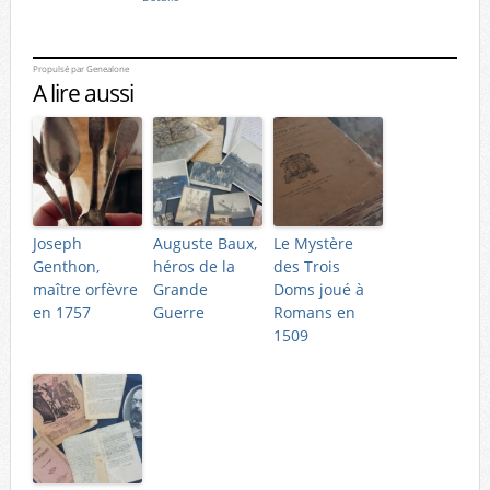
Propulsé par
Genealone
A lire aussi
Joseph
Auguste Baux,
Le Mystère
Genthon,
héros de la
des Trois
maître orfèvre
Grande
Doms joué à
en 1757
Guerre
Romans en
1509