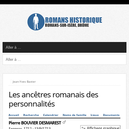
Jean-Yves Baxter
Les ancêtres romanais des
personnalités
Accueil
Recherche
Calendrier
Noms de famille
Lieux
Documents
Pierre BOUVIER DESMAREST
Affichage graphique
*approx. 1712 - †3/9/1713