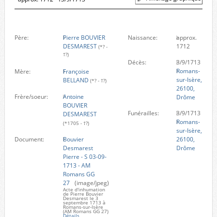
Père:
Pierre BOUVIER
Naissance:
approx.
DESMAREST
1712
(*? -
†?)
Décès:
3/9/1713
Romans-
Mère:
Françoise
sur-Isère,
BELLAND
(*? - †?)
26100,
Frère/soeur:
Antoine
Drôme
BOUVIER
Funérailles:
3/9/1713
DESMAREST
Romans-
(*1705 - †?)
sur-Isère,
Document:
Bouvier
26100,
Desmarest
Drôme
Pierre - S 03-09-
1713 - AM
Romans GG
27
(image/jpeg)
Acte d'inhumation
de Pierre Bouvier
Desmarest le 3
septembre 1713 à
Romans-sur-Isère
(AM Romans GG 27)
Détails