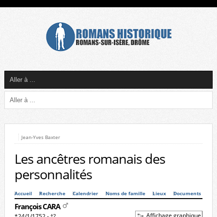
Jean-Yves Baxter
Les ancêtres romanais des
personnalités
Accueil
Recherche
Calendrier
Noms de famille
Lieux
Documents
François CARA
Affichage graphique
*24/1/1752 - †?