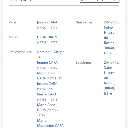
Père:
Joseph CARA
Naissance:
24/1/1752
Saint-
(*1727 - †1772)
Hilaire-
Mère:
Cécile BRUN
du-
Rosier,
(*1725 - †1771)
38840,
Frères/soeurs:
Antoine CARA
(*?
Isère
- †?)
Jeanne CARA
Baptême:
24/1/1752
Saint-
(*1745 - †1767)
Hilaire-
Marie Anne
du-
CARA
(*1748 - †?)
Rosier,
Joseph CARA
38840,
(*1750 - †?)
Isère
Pierre CARA
(*1755 - †1813)
Marie Anne
CARA
(*1757 -
†1762)
Marie
Madeleine CARA