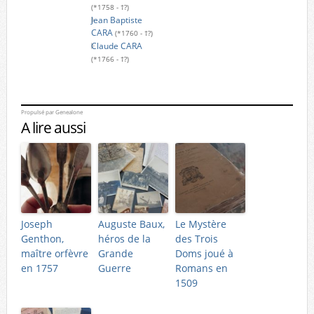
(*1758 - †?)
Jean Baptiste
CARA
(*1760 - †?)
Claude CARA
(*1766 - †?)
Propulsé par
Genealone
A lire aussi
Joseph
Auguste Baux,
Le Mystère
Genthon,
héros de la
des Trois
maître orfèvre
Grande
Doms joué à
en 1757
Guerre
Romans en
1509