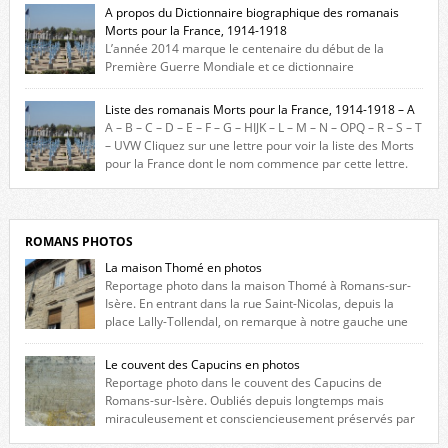
A propos du Dictionnaire biographique des romanais
Morts pour la France, 1914-1918
L’année 2014 marque le centenaire du début de la
Première Guerre Mondiale et ce dictionnaire
biographique veut rendre hommage aux romanais Morts pour la
France durant ce conflit. La base de cette recherche historique est
Liste des romanais Morts pour la France, 1914-1918 – A
constituée des noms gravés sur les plaques commémoratives de
A – B – C – D – E – F – G – HIJK – L – M – N – OPQ – R – S – T
l’Hôtel de Ville, du lycée du Dauphiné et du lycée Triboulet, […]
– UVW Cliquez sur une lettre pour voir la liste des Morts
pour la France dont le nom commence par cette lettre.
Liste des romanais […]
ROMANS PHOTOS
La maison Thomé en photos
Reportage photo dans la maison Thomé à Romans-sur-
Isère. En entrant dans la rue Saint-Nicolas, depuis la
place Lally-Tollendal, on remarque à notre gauche une
maison construite au XVIè siècle. Les deux façades sont ornées de
fenêtres jumelles à meneaux. Entre ces deux étages, on peut voir une
Le couvent des Capucins en photos
niche qui contient une statue de la Vierge. […]
Reportage photo dans le couvent des Capucins de
Romans-sur-Isère. Oubliés depuis longtemps mais
miraculeusement et consciencieusement préservés par
les propriétaires des lieux, des vestiges du couvent des Capucins de