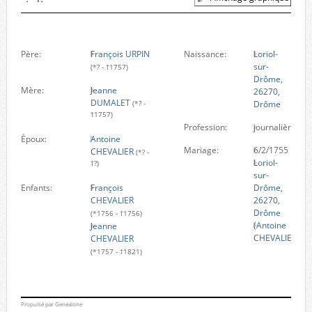
Père:
François URPIN
Naissance:
Loriol-
sur-
(*? - †1757)
Drôme,
Mère:
Jeanne
26270,
DUMALET
Drôme
(*? -
†1757)
Profession:
journalière
Époux:
Antoine
Mariage:
6/2/1755
CHEVALIER
(*? -
Loriol-
†?)
sur-
Enfants:
François
Drôme,
CHEVALIER
26270,
Drôme
(*1756 - †1756)
(
Antoine
Jeanne
CHEVALIER
)
CHEVALIER
(*1757 - †1821)
Propulsé par
Genealone