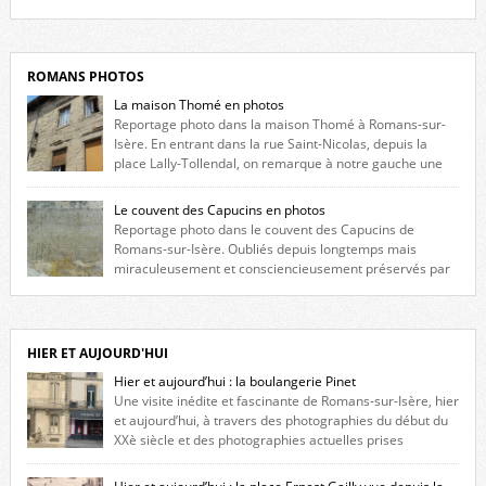
Liste des romanais […]
ROMANS PHOTOS
La maison Thomé en photos
Reportage photo dans la maison Thomé à Romans-sur-
Isère. En entrant dans la rue Saint-Nicolas, depuis la
place Lally-Tollendal, on remarque à notre gauche une
maison construite au XVIè siècle. Les deux façades sont ornées de
fenêtres jumelles à meneaux. Entre ces deux étages, on peut voir une
Le couvent des Capucins en photos
niche qui contient une statue de la Vierge. […]
Reportage photo dans le couvent des Capucins de
Romans-sur-Isère. Oubliés depuis longtemps mais
miraculeusement et consciencieusement préservés par
les propriétaires des lieux, des vestiges du couvent des Capucins de
Romans-sur-Isère s’offrent à nouveau à notre vue. Cliquez ici pour lire
l’histoire de la redécouverte de vestiges du couvent des Capucins ! Petit
retour sur l’histoire […]
HIER ET AUJOURD'HUI
Hier et aujourd’hui : la boulangerie Pinet
Une visite inédite et fascinante de Romans-sur-Isère, hier
et aujourd’hui, à travers des photographies du début du
XXè siècle et des photographies actuelles prises
exactement dans le même cadre ! A l’angle de la place Jean Jaurès et de
l’avenue Victor Hugo (à côté d’Intermarché), à Romans. La boulangerie