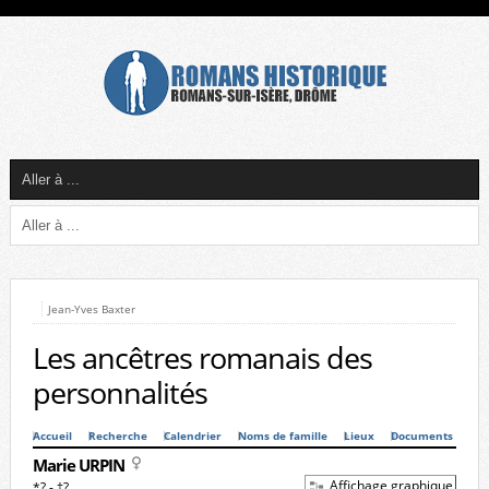
Jean-Yves Baxter
Les ancêtres romanais des
personnalités
Accueil
Recherche
Calendrier
Noms de famille
Lieux
Documents
Marie URPIN
Affichage graphique
*? - †?