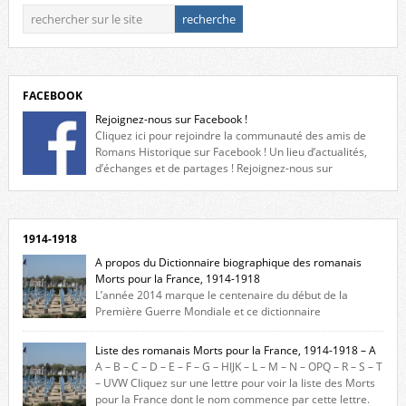
FACEBOOK
Rejoignez-nous sur Facebook !
Cliquez ici pour rejoindre la communauté des amis de
Romans Historique sur Facebook ! Un lieu d’actualités,
d’échanges et de partages ! Rejoignez-nous sur
Facebook, cliquez ici !
1914-1918
A propos du Dictionnaire biographique des romanais
Morts pour la France, 1914-1918
L’année 2014 marque le centenaire du début de la
Première Guerre Mondiale et ce dictionnaire
biographique veut rendre hommage aux romanais Morts pour la
France durant ce conflit. La base de cette recherche historique est
Liste des romanais Morts pour la France, 1914-1918 – A
constituée des noms gravés sur les plaques commémoratives de
A – B – C – D – E – F – G – HIJK – L – M – N – OPQ – R – S – T
l’Hôtel de Ville, du lycée du Dauphiné et du lycée Triboulet, […]
– UVW Cliquez sur une lettre pour voir la liste des Morts
pour la France dont le nom commence par cette lettre.