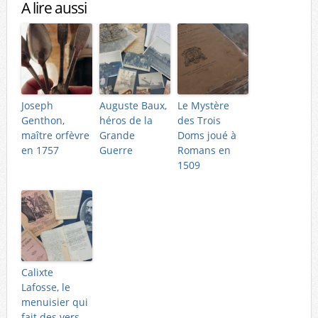
A lire aussi
Joseph
Auguste Baux,
Le Mystère
Genthon,
héros de la
des Trois
maître orfèvre
Grande
Doms joué à
en 1757
Guerre
Romans en
1509
Calixte
Lafosse, le
menuisier qui
fait des vers