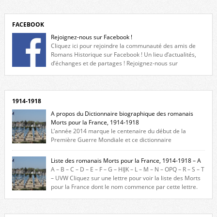
FACEBOOK
Rejoignez-nous sur Facebook !
Cliquez ici pour rejoindre la communauté des amis de
Romans Historique sur Facebook ! Un lieu d’actualités,
d’échanges et de partages ! Rejoignez-nous sur
Facebook, cliquez ici !
1914-1918
A propos du Dictionnaire biographique des romanais
Morts pour la France, 1914-1918
L’année 2014 marque le centenaire du début de la
Première Guerre Mondiale et ce dictionnaire
biographique veut rendre hommage aux romanais Morts pour la
France durant ce conflit. La base de cette recherche historique est
Liste des romanais Morts pour la France, 1914-1918 – A
constituée des noms gravés sur les plaques commémoratives de
A – B – C – D – E – F – G – HIJK – L – M – N – OPQ – R – S – T
l’Hôtel de Ville, du lycée du Dauphiné et du lycée Triboulet, […]
– UVW Cliquez sur une lettre pour voir la liste des Morts
pour la France dont le nom commence par cette lettre.
Liste des romanais […]