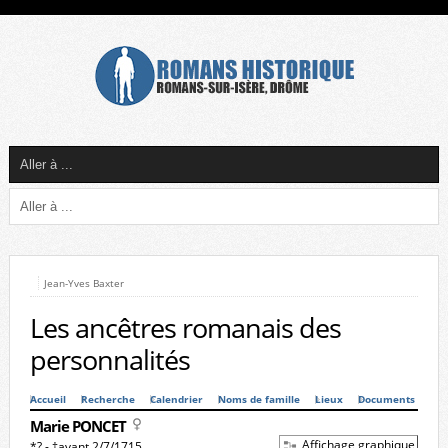
Jean-Yves Baxter
Les ancêtres romanais des
personnalités
Accueil
Recherche
Calendrier
Noms de famille
Lieux
Documents
Marie PONCET
Affichage graphique
*? - †avant 2/7/1715