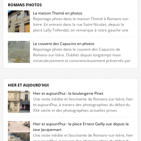
ROMANS PHOTOS
La maison Thomé en photos
Reportage photo dans la maison Thomé à Romans-sur-
Isère. En entrant dans la rue Saint-Nicolas, depuis la
place Lally-Tollendal, on remarque à notre gauche une
maison construite au XVIè siècle. Les deux façades sont ornées de
fenêtres jumelles à meneaux. Entre ces deux étages, on peut voir une
Le couvent des Capucins en photos
niche qui contient une statue de la Vierge. […]
Reportage photo dans le couvent des Capucins de
Romans-sur-Isère. Oubliés depuis longtemps mais
miraculeusement et consciencieusement préservés par
les propriétaires des lieux, des vestiges du couvent des Capucins de
Romans-sur-Isère s’offrent à nouveau à notre vue. Cliquez ici pour lire
l’histoire de la redécouverte de vestiges du couvent des Capucins ! Petit
retour sur l’histoire […]
HIER ET AUJOURD'HUI
Hier et aujourd’hui : la boulangerie Pinet
Une visite inédite et fascinante de Romans-sur-Isère, hier
et aujourd’hui, à travers des photographies du début du
XXè siècle et des photographies actuelles prises
exactement dans le même cadre ! A l’angle de la place Jean Jaurès et de
l’avenue Victor Hugo (à côté d’Intermarché), à Romans. La boulangerie
Hier et aujourd’hui : la place Ernest Gailly vue depuis la
Jules Pinet est inscrite dans le […]
tour Jacquemart
Une visite inédite et fascinante de Romans-sur-Isère, hier
et aujourd’hui, à travers des photographies du début du