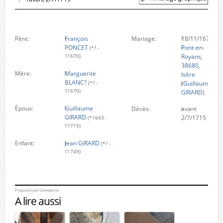
Père:
François
Mariage:
18/11/1670
PONCET
Pont-en-
(*? -
Royans,
†1670)
38680,
Mère:
Marguerite
Isère
BLANC?
(
Guillaume
(*? -
†1670)
GIRARD
)
Époux:
Guillaume
Décès:
avant
GIRARD
2/7/1715
(*1643 -
†1715)
Enfant:
Jean GIRARD
(*? -
†1749)
Propulsé par
Genealone
A lire aussi