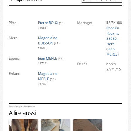
Père:
Pierre ROUX
Mariage:
18/5/1688
(*? -
Pont-en-
†1688)
Royans,
Mère:
Magdelaine
38680,
BUISSON
Isère
(*? -
†1688)
(
Jean
MERLE
)
Époux:
Jean MERLE
(*? -
†1715)
Décès:
après
2/7/1715
Enfant:
Magdelaine
MERLE
(*? -
†1749)
Propulsé par
Genealone
A lire aussi