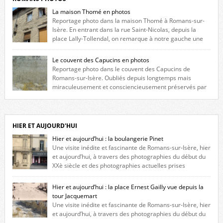
La maison Thomé en photos
Reportage photo dans la maison Thomé à Romans-sur-
Isère. En entrant dans la rue Saint-Nicolas, depuis la
place Lally-Tollendal, on remarque à notre gauche une
maison construite au XVIè siècle. Les deux façades sont ornées de
fenêtres jumelles à meneaux. Entre ces deux étages, on peut voir une
Le couvent des Capucins en photos
niche qui contient une statue de la Vierge. […]
Reportage photo dans le couvent des Capucins de
Romans-sur-Isère. Oubliés depuis longtemps mais
miraculeusement et consciencieusement préservés par
les propriétaires des lieux, des vestiges du couvent des Capucins de
Romans-sur-Isère s’offrent à nouveau à notre vue. Cliquez ici pour lire
l’histoire de la redécouverte de vestiges du couvent des Capucins ! Petit
retour sur l’histoire […]
HIER ET AUJOURD'HUI
Hier et aujourd’hui : la boulangerie Pinet
Une visite inédite et fascinante de Romans-sur-Isère, hier
et aujourd’hui, à travers des photographies du début du
XXè siècle et des photographies actuelles prises
exactement dans le même cadre ! A l’angle de la place Jean Jaurès et de
l’avenue Victor Hugo (à côté d’Intermarché), à Romans. La boulangerie
Hier et aujourd’hui : la place Ernest Gailly vue depuis la
Jules Pinet est inscrite dans le […]
tour Jacquemart
Une visite inédite et fascinante de Romans-sur-Isère, hier
et aujourd’hui, à travers des photographies du début du
XXè siècle et des photographies actuelles prises exactement dans le