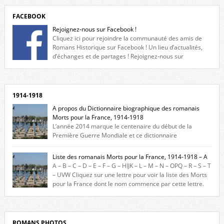
FACEBOOK
Rejoignez-nous sur Facebook !
Cliquez ici pour rejoindre la communauté des amis de
Romans Historique sur Facebook ! Un lieu d’actualités,
d’échanges et de partages ! Rejoignez-nous sur
Facebook, cliquez ici !
1914-1918
A propos du Dictionnaire biographique des romanais
Morts pour la France, 1914-1918
L’année 2014 marque le centenaire du début de la
Première Guerre Mondiale et ce dictionnaire
biographique veut rendre hommage aux romanais Morts pour la
France durant ce conflit. La base de cette recherche historique est
Liste des romanais Morts pour la France, 1914-1918 – A
constituée des noms gravés sur les plaques commémoratives de
A – B – C – D – E – F – G – HIJK – L – M – N – OPQ – R – S – T
l’Hôtel de Ville, du lycée du Dauphiné et du lycée Triboulet, […]
– UVW Cliquez sur une lettre pour voir la liste des Morts
pour la France dont le nom commence par cette lettre.
Liste des romanais […]
ROMANS PHOTOS