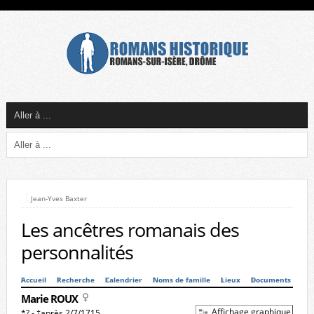
Jean-Yves Baxter
Les ancêtres romanais des
personnalités
Accueil
Recherche
Calendrier
Noms de famille
Lieux
Documents
Marie ROUX
Affichage graphique
*? - †après 2/7/1715