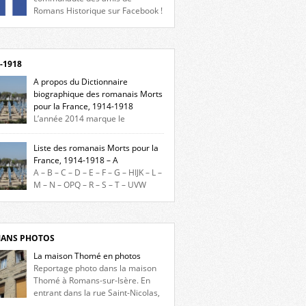
Romans Historique sur Facebook !
eu d’actualités, d’échanges et de partages !
gnez-nous sur Facebook, cliquez ici !
-1918
A propos du Dictionnaire
biographique des romanais Morts
pour la France, 1914-1918
L’année 2014 marque le
enaire du début de la Première Guerre
iale et ce dictionnaire biographique veut
Liste des romanais Morts pour la
re hommage aux romanais Morts pour la
France, 1914-1918 – A
e durant ce conflit. La base de cette
A – B – C – D – E – F – G – HIJK – L –
erche historique est constituée des noms
M – N – OPQ – R – S – T – UVW
és sur les plaques commémoratives de
ez sur une lettre pour voir la liste des
el de Ville, du lycée du Dauphiné et du lycée
s pour la France dont le nom commence
ulet, […]
ette lettre. Liste des romanais […]
ANS PHOTOS
La maison Thomé en photos
Reportage photo dans la maison
Thomé à Romans-sur-Isère. En
entrant dans la rue Saint-Nicolas,
s la place Lally-Tollendal, on remarque à