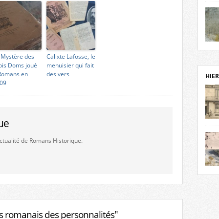
notr
sièc
fenê
étage
statu
Isèr
mira
 Mystère des
Calixte Lafosse, le
prése
ois Doms joué
menuisier qui fait
vest
Romans en
des vers
HIER
sur-I
09
Cliqu
de ve
retou
ue
aujo
débu
'actualité de Romans Historique.
actu
cadre
l’ave
Roman
Roman
dans 
des 
des 
dans
donc
 romanais des personnalités"
l’ima