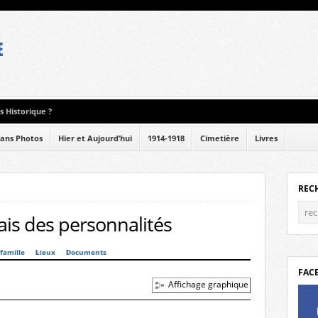
 Historique ?
ans Photos
Hier et Aujourd’hui
1914-1918
Cimetière
Livres
REC
is des personnalités
famille
Lieux
Documents
FAC
Affichage graphique