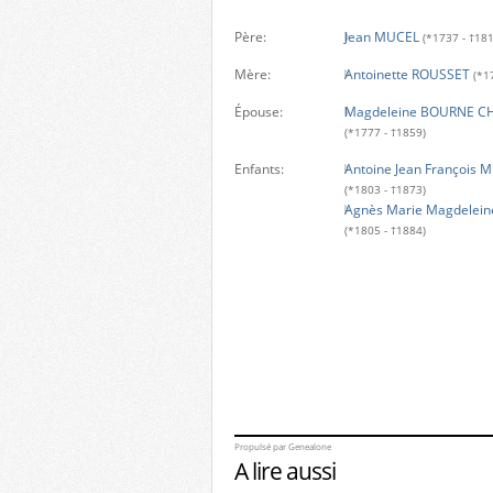
Père:
Jean MUCEL
(*1737 - †18
Mère:
Antoinette ROUSSET
(*1
Épouse:
Magdeleine BOURNE C
(*1777 - †1859)
Enfants:
Antoine Jean François 
(*1803 - †1873)
Agnès Marie Magdelei
(*1805 - †1884)
Propulsé par
Genealone
A lire aussi