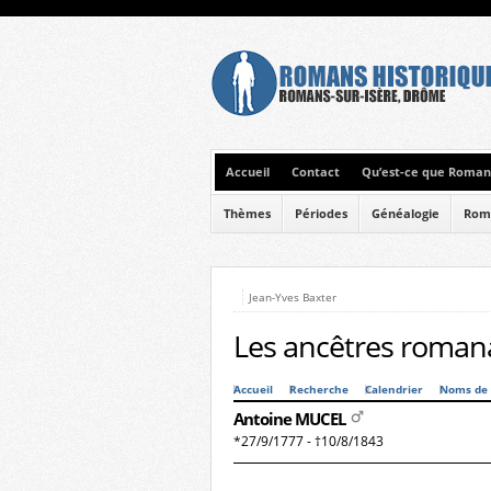
Accueil
Contact
Qu’est-ce que Romans
Thèmes
Périodes
Généalogie
Rom
Jean-Yves Baxter
Les ancêtres romana
Accueil
Recherche
Calendrier
Noms de 
Antoine MUCEL
*27/9/1777 - †10/8/1843