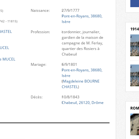
Naissance:
27/9/1777
Un li
15)
Pont-en-Royans, 38680,
Rejoi
Isère
742 - †1815)
1914
HASTEL
Profession:
cordonnier, journalier,
gardien de la maison de
campagne de M. Ferlay,
MUCEL
quartier des Rosiers à
Chabeuil
ne MUCEL
cent
Mariage:
6/9/1801
Mond
Pont-en-Royans, 38680,
rend
Isère
Franc
(
Magdeleine BOURNE
rech
CHASTEL
)
grav
Cliqu
l’Hôt
Mort
Décès:
10/8/1843
Tribo
par c
Chabeuil, 26120, Drôme
ROM
depui