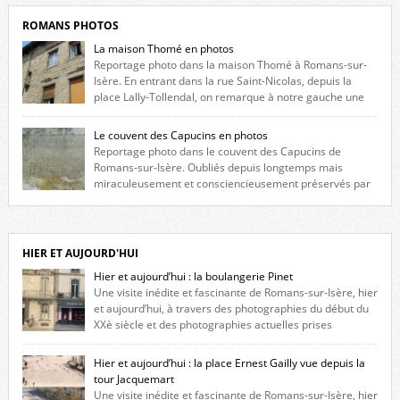
ROMANS PHOTOS
La maison Thomé en photos
Reportage photo dans la maison Thomé à Romans-sur-
Isère. En entrant dans la rue Saint-Nicolas, depuis la
place Lally-Tollendal, on remarque à notre gauche une
maison construite au XVIè siècle. Les deux façades sont ornées de
fenêtres jumelles à meneaux. Entre ces deux étages, on peut voir une
Le couvent des Capucins en photos
niche qui contient une statue de la Vierge. […]
Reportage photo dans le couvent des Capucins de
Romans-sur-Isère. Oubliés depuis longtemps mais
miraculeusement et consciencieusement préservés par
les propriétaires des lieux, des vestiges du couvent des Capucins de
Romans-sur-Isère s’offrent à nouveau à notre vue. Cliquez ici pour lire
l’histoire de la redécouverte de vestiges du couvent des Capucins ! Petit
retour sur l’histoire […]
HIER ET AUJOURD'HUI
Hier et aujourd’hui : la boulangerie Pinet
Une visite inédite et fascinante de Romans-sur-Isère, hier
et aujourd’hui, à travers des photographies du début du
XXè siècle et des photographies actuelles prises
exactement dans le même cadre ! A l’angle de la place Jean Jaurès et de
l’avenue Victor Hugo (à côté d’Intermarché), à Romans. La boulangerie
Hier et aujourd’hui : la place Ernest Gailly vue depuis la
Jules Pinet est inscrite dans le […]
tour Jacquemart
Une visite inédite et fascinante de Romans-sur-Isère, hier