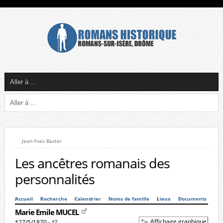
Jean-Yves Baxter
Les ancêtres romanais des
personnalités
Accueil
Recherche
Calendrier
Noms de famille
Lieux
Documents
Marie Emile MUCEL
Affichage graphique
*27/5/1870 - †?