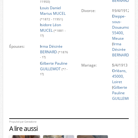
BERNARD
)
†1950)
Louis Daniel
Divorce:
19/4/1912
Marius MUCEL
Dieppe-
(*1872 - †1951)
sous-
Isidore Léon
Douaumont,
MUCEL
(*1881 -
55400,
†?)
Meuse
(
Irma
Épouses:
Irma Désirée
Désirée
BERNARD
(*1876
BERNARD
)
- †?)
Gilberte Pauline
Mariage:
5/4/1913
GUILLEMOT
(*? -
Orléans,
†?)
45000,
Loiret
(
Gilberte
Pauline
GUILLEMOT
)
Propulsé par
Genealone
A lire aussi