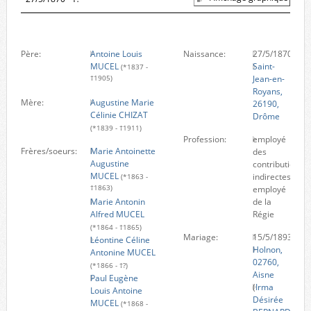
Père:
Antoine Louis
Naissance:
27/5/1870
MUCEL
Saint-
(*1837 -
Jean-en-
†1905)
Royans,
Mère:
Augustine Marie
26190,
Célinie CHIZAT
Drôme
(*1839 - †1911)
Profession:
employé
Frères/soeurs:
Marie Antoinette
des
Augustine
contributions
MUCEL
indirectes,
(*1863 -
†1863)
employé
Marie Antonin
de la
Alfred MUCEL
Régie
(*1864 - †1865)
Mariage:
15/5/1893
Léontine Céline
Holnon,
Antonine MUCEL
02760,
(*1866 - †?)
Aisne
Paul Eugène
(
Irma
Louis Antoine
Désirée
MUCEL
(*1868 -