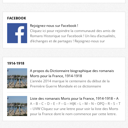
FACEBOOK
Rejoignez-nous sur Facebook !
Cliquez ici pour rejoindre la communauté des amis de
Romans Historique sur Facebook ! Un lieu d’actualités,
d’échanges et de partages ! Rejoignez-nous sur
Facebook, cliquez ici !
1914-1918
A propos du Dictionnaire biographique des romanais
Morts pour la France, 1914-1918
L’année 2014 marque le centenaire du début de la
Première Guerre Mondiale et ce dictionnaire
biographique veut rendre hommage aux romanais Morts pour la
France durant ce conflit. La base de cette recherche historique est
Liste des romanais Morts pour la France, 1914-1918 – A
constituée des noms gravés sur les plaques commémoratives de
A – B – C – D – E – F – G – HIJK – L – M – N – OPQ – R – S – T
l’Hôtel de Ville, du lycée du Dauphiné et du lycée Triboulet, […]
– UVW Cliquez sur une lettre pour voir la liste des Morts
pour la France dont le nom commence par cette lettre.
Liste des romanais […]