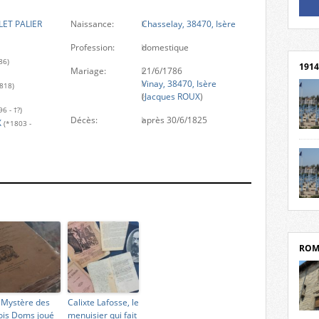
LET PALIER
Naissance:
Chasselay, 38470, Isère
Un li
Rejoi
Profession:
domestique
86)
1914
Mariage:
21/6/1786
Vinay, 38470, Isère
1818)
(
Jacques ROUX
)
6 - †?)
Décès:
après 30/6/1825
X
(*1803 -
cent
Mond
rend
Franc
rech
grav
Cliqu
l’Hôt
Mort
Tribo
par c
ROM
 Mystère des
Calixte Lafosse, le
ois Doms joué
menuisier qui fait
depui