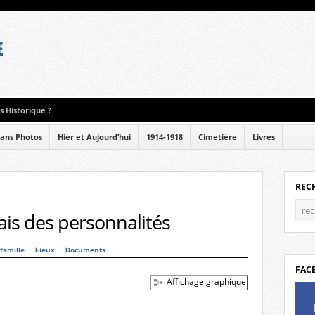
 Historique ?
ans Photos
Hier et Aujourd’hui
1914-1918
Cimetière
Livres
REC
is des personnalités
famille
Lieux
Documents
FAC
Affichage graphique