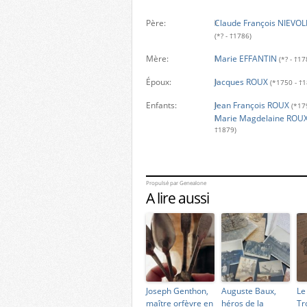
Père:
Claude François NIEVOL
(*? - †1786)
Mère:
Marie EFFANTIN
(*? - †17
Époux:
Jacques ROUX
(*1750 - †
Enfants:
Jean François ROUX
(*179
Marie Magdelaine ROU
†1879)
Propulsé par
Genealone
A lire aussi
Joseph Genthon,
Auguste Baux,
Le
maître orfèvre en
héros de la
Tr