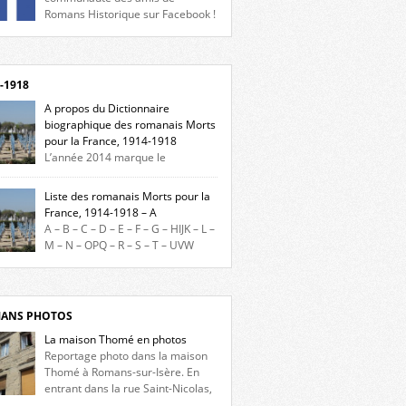
Romans Historique sur Facebook !
eu d’actualités, d’échanges et de partages !
gnez-nous sur Facebook, cliquez ici !
-1918
A propos du Dictionnaire
biographique des romanais Morts
pour la France, 1914-1918
L’année 2014 marque le
enaire du début de la Première Guerre
iale et ce dictionnaire biographique veut
Liste des romanais Morts pour la
re hommage aux romanais Morts pour la
France, 1914-1918 – A
e durant ce conflit. La base de cette
A – B – C – D – E – F – G – HIJK – L –
erche historique est constituée des noms
M – N – OPQ – R – S – T – UVW
és sur les plaques commémoratives de
ez sur une lettre pour voir la liste des
el de Ville, du lycée du Dauphiné et du lycée
s pour la France dont le nom commence
ulet, […]
ette lettre. Liste des romanais […]
ANS PHOTOS
La maison Thomé en photos
Reportage photo dans la maison
Thomé à Romans-sur-Isère. En
entrant dans la rue Saint-Nicolas,
s la place Lally-Tollendal, on remarque à