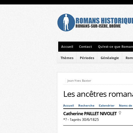
Accueil
Contact
Qu’est-ce que Romans
Thèmes
Périodes
Généalogie
Rom
Jean-Yves Baxter
Les ancêtres romana
Accueil
Recherche
Calendrier
Noms de 
Catherine PAILLET NIVOLET
*? - †après 30/6/1825