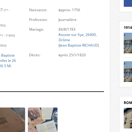
ET
Naissance:
approx. 1756
Un li
(*? -
Rejoi
Profession:
journalière
1783)
1914
Mariage:
26/8/1783
Aouste-sur-Sye, 26400,
(*? - †1800)
Drôme
(
Jean Baptiste RICHAUD
)
1850)
Décès:
après 25/1/1820
 Baptiste
cent
llet le 26
Mond
26 5 Mi
rend
Franc
rech
grav
Cliqu
l’Hôt
Mort
Tribo
par c
ROM
depui