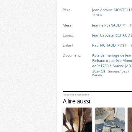
Père:
Jean Antoine MONTEILL
†1783)
Mère:
Jeanne REYNAUD
(*? - †
Époux:
Jean Baptiste RICHAUD
Enfant:
Paul RICHAUD
(*1797 - †
Document:
Acte de mariage de Jean
Richaud x Lucrèce Montei
août 1783 à Aouste (AD
202-R8)
(image/jpeg)
Détails
Propulsé par
Genealone
A lire aussi