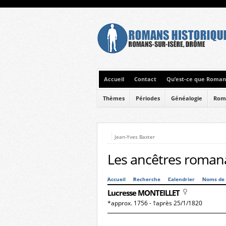
Accueil
Contact
Qu’est-ce que Romans
Thèmes
Périodes
Généalogie
Rom
Jean-Yves Baxter
Les ancêtres romana
Accueil
Recherche
Calendrier
Noms de 
Lucresse MONTEILLET
*approx. 1756 - †après 25/1/1820