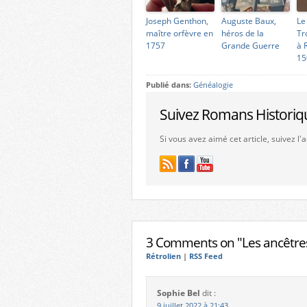
Joseph Genthon,
Auguste Baux,
Le
maître orfèvre en
héros de la
Tr
1757
Grande Guerre
à 
15
Publié dans:
Généalogie
Suivez Romans Historiq
Si vous avez aimé cet article, suivez l
3 Comments on "Les ancêtres
Rétrolien
|
RSS Feed
Sophie Bel
dit :
9 juillet 2022 à 21:43