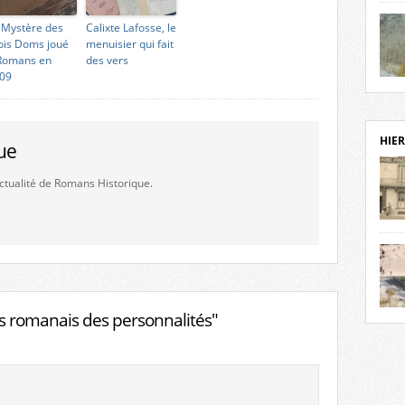
notr
 Mystère des
Calixte Lafosse, le
sièc
ois Doms joué
menuisier qui fait
fenê
Romans en
des vers
étage
09
statu
Isèr
mira
prése
vest
HIER
ue
sur-I
Cliqu
'actualité de Romans Historique.
de ve
retou
aujo
débu
actu
cadre
l’ave
Roman
 romanais des personnalités"
Roman
dans 
des 
des 
dans
donc
l’ima