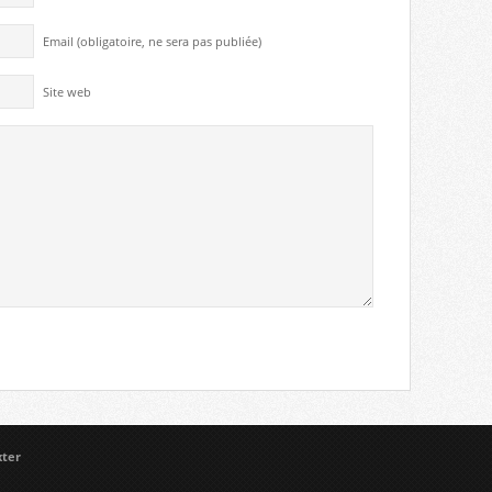
Email (obligatoire, ne sera pas publiée)
Site web
xter