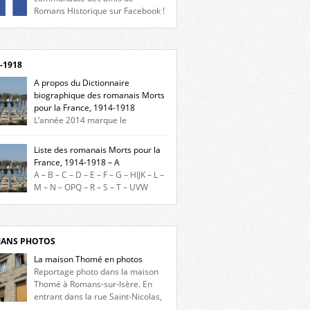
Romans Historique sur Facebook !
eu d’actualités, d’échanges et de partages !
gnez-nous sur Facebook, cliquez ici !
-1918
A propos du Dictionnaire
biographique des romanais Morts
pour la France, 1914-1918
L’année 2014 marque le
enaire du début de la Première Guerre
iale et ce dictionnaire biographique veut
Liste des romanais Morts pour la
re hommage aux romanais Morts pour la
France, 1914-1918 – A
e durant ce conflit. La base de cette
A – B – C – D – E – F – G – HIJK – L –
erche historique est constituée des noms
M – N – OPQ – R – S – T – UVW
és sur les plaques commémoratives de
ez sur une lettre pour voir la liste des
el de Ville, du lycée du Dauphiné et du lycée
s pour la France dont le nom commence
ulet, […]
ette lettre. Liste des romanais […]
ANS PHOTOS
La maison Thomé en photos
Reportage photo dans la maison
Thomé à Romans-sur-Isère. En
entrant dans la rue Saint-Nicolas,
s la place Lally-Tollendal, on remarque à