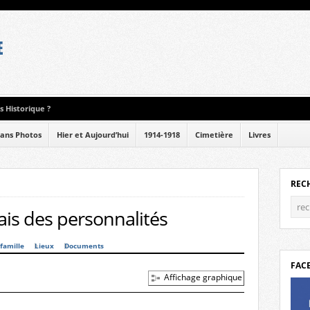
 Historique ?
ans Photos
Hier et Aujourd’hui
1914-1918
Cimetière
Livres
REC
is des personnalités
famille
Lieux
Documents
FAC
Affichage graphique