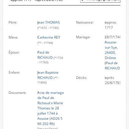
Père:
Jean THOMAS
Naissance:
approx.
1717
(*1672 - †1740)
Mariage:
28/7/1744
Mère:
Catherine REY
Aouste-
(*? - †1744)
sur-Sye,
Époux:
Paul de
26400,
RICHAUD
Drôme
(*1724
- †1783)
(
Paul de
RICHAUD
)
Enfant:
Jean Baptiste
RICHAUD
Décès:
après
(*? -
26/8/1783
†1800)
Document:
Acte de mariage
de Paul de
Richaud x Marie
Thomas le 28
juillet 1744 à
Aouste (AD26 5
Mi 202-R6)
(image/jpeg)