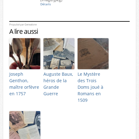
Détails
Propulsé par
Genealone
A lire aussi
Joseph
Auguste Baux,
Le Mystère
Genthon,
héros de la
des Trois
maître orfèvre
Grande
Doms joué à
en 1757
Guerre
Romans en
1509