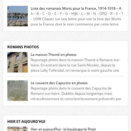
biographique veut rendre hommage aux romanais Morts pour la
France durant ce conflit. La base de cette recherche historique est
Liste des romanais Morts pour la France, 1914-1918 – A
constituée des noms gravés sur les plaques commémoratives de
A – B – C – D – E – F – G – HIJK – L – M – N – OPQ – R – S – T
l’Hôtel de Ville, du lycée du Dauphiné et du lycée Triboulet, […]
– UVW Cliquez sur une lettre pour voir la liste des Morts
pour la France dont le nom commence par cette lettre.
Liste des romanais […]
ROMANS PHOTOS
La maison Thomé en photos
Reportage photo dans la maison Thomé à Romans-sur-
Isère. En entrant dans la rue Saint-Nicolas, depuis la
place Lally-Tollendal, on remarque à notre gauche une
maison construite au XVIè siècle. Les deux façades sont ornées de
fenêtres jumelles à meneaux. Entre ces deux étages, on peut voir une
Le couvent des Capucins en photos
niche qui contient une statue de la Vierge. […]
Reportage photo dans le couvent des Capucins de
Romans-sur-Isère. Oubliés depuis longtemps mais
miraculeusement et consciencieusement préservés par
les propriétaires des lieux, des vestiges du couvent des Capucins de
Romans-sur-Isère s’offrent à nouveau à notre vue. Cliquez ici pour lire
l’histoire de la redécouverte de vestiges du couvent des Capucins ! Petit
retour sur l’histoire […]
HIER ET AUJOURD'HUI
Hier et aujourd’hui : la boulangerie Pinet