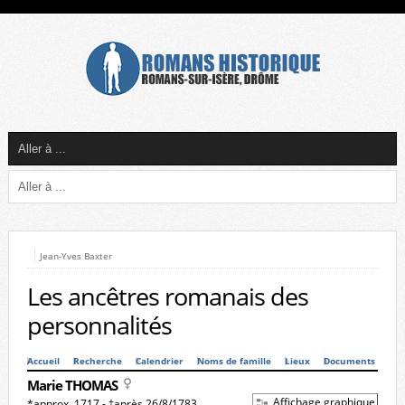
Jean-Yves Baxter
Les ancêtres romanais des
personnalités
Accueil
Recherche
Calendrier
Noms de famille
Lieux
Documents
Marie THOMAS
Affichage graphique
*approx. 1717 - †après 26/8/1783