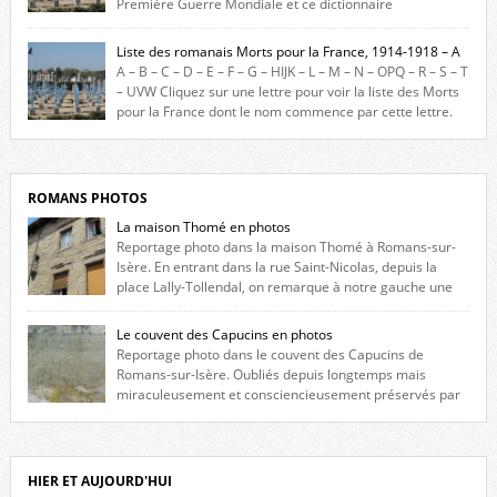
Première Guerre Mondiale et ce dictionnaire
biographique veut rendre hommage aux romanais Morts pour la
France durant ce conflit. La base de cette recherche historique est
Liste des romanais Morts pour la France, 1914-1918 – A
constituée des noms gravés sur les plaques commémoratives de
A – B – C – D – E – F – G – HIJK – L – M – N – OPQ – R – S – T
l’Hôtel de Ville, du lycée du Dauphiné et du lycée Triboulet, […]
– UVW Cliquez sur une lettre pour voir la liste des Morts
pour la France dont le nom commence par cette lettre.
Liste des romanais […]
ROMANS PHOTOS
La maison Thomé en photos
Reportage photo dans la maison Thomé à Romans-sur-
Isère. En entrant dans la rue Saint-Nicolas, depuis la
place Lally-Tollendal, on remarque à notre gauche une
maison construite au XVIè siècle. Les deux façades sont ornées de
fenêtres jumelles à meneaux. Entre ces deux étages, on peut voir une
Le couvent des Capucins en photos
niche qui contient une statue de la Vierge. […]
Reportage photo dans le couvent des Capucins de
Romans-sur-Isère. Oubliés depuis longtemps mais
miraculeusement et consciencieusement préservés par
les propriétaires des lieux, des vestiges du couvent des Capucins de
Romans-sur-Isère s’offrent à nouveau à notre vue. Cliquez ici pour lire
l’histoire de la redécouverte de vestiges du couvent des Capucins ! Petit
retour sur l’histoire […]
HIER ET AUJOURD'HUI