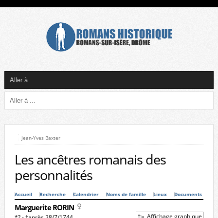
Jean-Yves Baxter
Les ancêtres romanais des
personnalités
Accueil
Recherche
Calendrier
Noms de famille
Lieux
Documents
Marguerite RORIN
Affichage graphique
*? - †après 28/7/1744