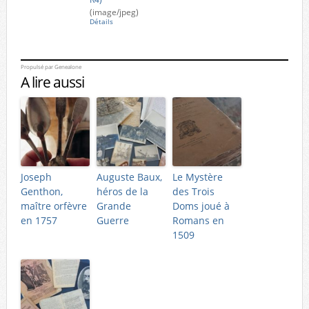
(image/jpeg)
Détails
Propulsé par
Genealone
A lire aussi
Joseph
Auguste Baux,
Le Mystère
Genthon,
héros de la
des Trois
maître orfèvre
Grande
Doms joué à
en 1757
Guerre
Romans en
1509