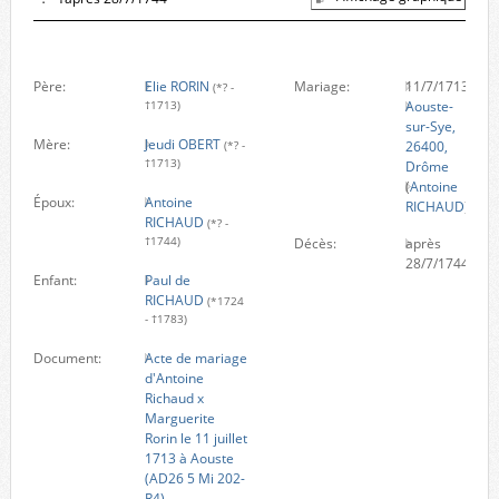
Père:
Elie RORIN
Mariage:
11/7/1713
(*? -
Aouste-
†1713)
sur-Sye,
Mère:
Jeudi OBERT
26400,
(*? -
†1713)
Drôme
(
Antoine
Époux:
Antoine
RICHAUD
)
RICHAUD
(*? -
†1744)
Décès:
après
28/7/1744
Enfant:
Paul de
RICHAUD
(*1724
- †1783)
Document:
Acte de mariage
d'Antoine
Richaud x
Marguerite
Rorin le 11 juillet
1713 à Aouste
(AD26 5 Mi 202-
R4)