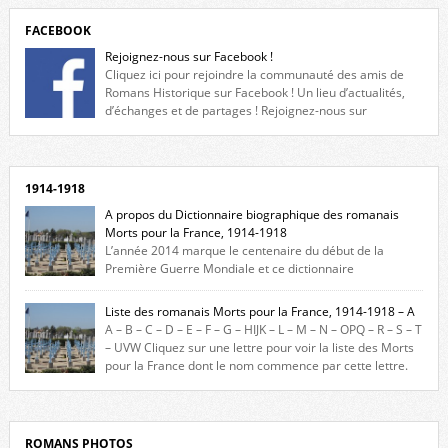
FACEBOOK
Rejoignez-nous sur Facebook !
Cliquez ici pour rejoindre la communauté des amis de
Romans Historique sur Facebook ! Un lieu d’actualités,
d’échanges et de partages ! Rejoignez-nous sur
Facebook, cliquez ici !
1914-1918
A propos du Dictionnaire biographique des romanais
Morts pour la France, 1914-1918
L’année 2014 marque le centenaire du début de la
Première Guerre Mondiale et ce dictionnaire
biographique veut rendre hommage aux romanais Morts pour la
France durant ce conflit. La base de cette recherche historique est
Liste des romanais Morts pour la France, 1914-1918 – A
constituée des noms gravés sur les plaques commémoratives de
A – B – C – D – E – F – G – HIJK – L – M – N – OPQ – R – S – T
l’Hôtel de Ville, du lycée du Dauphiné et du lycée Triboulet, […]
– UVW Cliquez sur une lettre pour voir la liste des Morts
pour la France dont le nom commence par cette lettre.
Liste des romanais […]
ROMANS PHOTOS