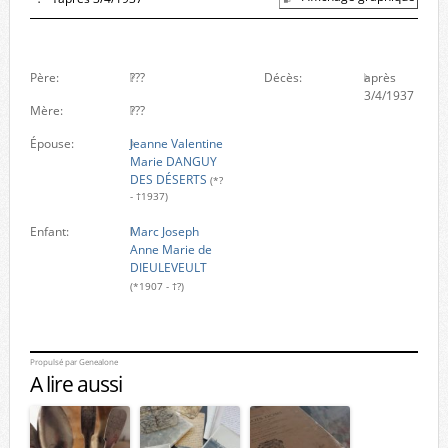
Père:
???
Décès:
après
3/4/1937
Mère:
???
Épouse:
Jeanne Valentine
Marie DANGUY
DES DÉSERTS
(*?
- †1937)
Enfant:
Marc Joseph
Anne Marie de
DIEULEVEULT
(*1907 - †?)
Propulsé par
Genealone
A lire aussi