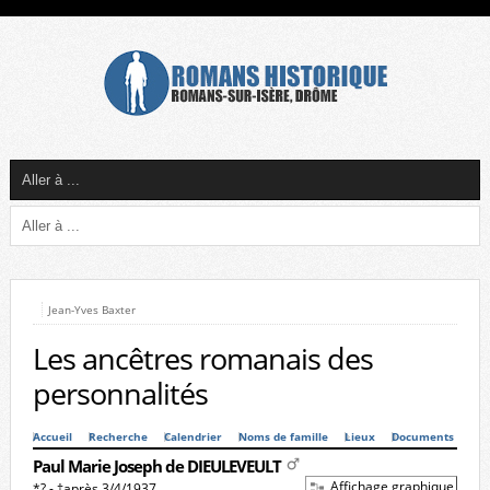
Jean-Yves Baxter
Les ancêtres romanais des
personnalités
Accueil
Recherche
Calendrier
Noms de famille
Lieux
Documents
Paul Marie Joseph de DIEULEVEULT
Affichage graphique
*? - †après 3/4/1937