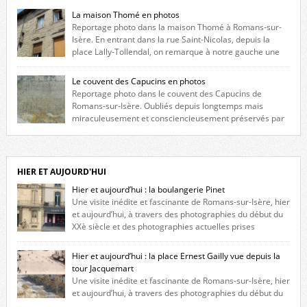
La maison Thomé en photos
Reportage photo dans la maison Thomé à Romans-sur-
Isère. En entrant dans la rue Saint-Nicolas, depuis la
place Lally-Tollendal, on remarque à notre gauche une
maison construite au XVIè siècle. Les deux façades sont ornées de
fenêtres jumelles à meneaux. Entre ces deux étages, on peut voir une
Le couvent des Capucins en photos
niche qui contient une statue de la Vierge. […]
Reportage photo dans le couvent des Capucins de
Romans-sur-Isère. Oubliés depuis longtemps mais
miraculeusement et consciencieusement préservés par
les propriétaires des lieux, des vestiges du couvent des Capucins de
Romans-sur-Isère s’offrent à nouveau à notre vue. Cliquez ici pour lire
l’histoire de la redécouverte de vestiges du couvent des Capucins ! Petit
retour sur l’histoire […]
HIER ET AUJOURD'HUI
Hier et aujourd’hui : la boulangerie Pinet
Une visite inédite et fascinante de Romans-sur-Isère, hier
et aujourd’hui, à travers des photographies du début du
XXè siècle et des photographies actuelles prises
exactement dans le même cadre ! A l’angle de la place Jean Jaurès et de
l’avenue Victor Hugo (à côté d’Intermarché), à Romans. La boulangerie
Hier et aujourd’hui : la place Ernest Gailly vue depuis la
Jules Pinet est inscrite dans le […]
tour Jacquemart
Une visite inédite et fascinante de Romans-sur-Isère, hier
et aujourd’hui, à travers des photographies du début du
XXè siècle et des photographies actuelles prises exactement dans le