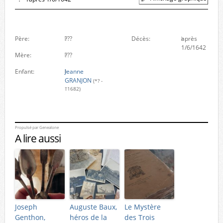
Père:
???
Décès:
après
1/6/1642
Mère:
???
Enfant:
Jeanne
GRANJON
(*? -
†1682)
Propulsé par
Genealone
A lire aussi
Joseph
Auguste Baux,
Le Mystère
Genthon,
héros de la
des Trois