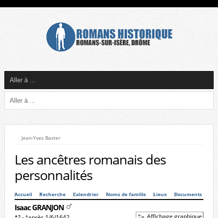
Jean-Yves Baxter
Les ancêtres romanais des
personnalités
Accueil
Recherche
Calendrier
Noms de famille
Lieux
Documents
Isaac GRANJON
Affichage graphique
*? - †après 1/6/1642