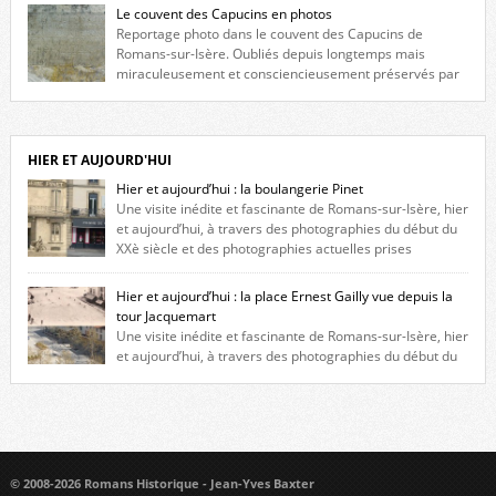
fenêtres jumelles à meneaux. Entre ces deux étages, on peut voir une
Le couvent des Capucins en photos
niche qui contient une statue de la Vierge. […]
Reportage photo dans le couvent des Capucins de
Romans-sur-Isère. Oubliés depuis longtemps mais
miraculeusement et consciencieusement préservés par
les propriétaires des lieux, des vestiges du couvent des Capucins de
Romans-sur-Isère s’offrent à nouveau à notre vue. Cliquez ici pour lire
l’histoire de la redécouverte de vestiges du couvent des Capucins ! Petit
retour sur l’histoire […]
HIER ET AUJOURD'HUI
Hier et aujourd’hui : la boulangerie Pinet
Une visite inédite et fascinante de Romans-sur-Isère, hier
et aujourd’hui, à travers des photographies du début du
XXè siècle et des photographies actuelles prises
exactement dans le même cadre ! A l’angle de la place Jean Jaurès et de
l’avenue Victor Hugo (à côté d’Intermarché), à Romans. La boulangerie
Hier et aujourd’hui : la place Ernest Gailly vue depuis la
Jules Pinet est inscrite dans le […]
tour Jacquemart
Une visite inédite et fascinante de Romans-sur-Isère, hier
et aujourd’hui, à travers des photographies du début du
XXè siècle et des photographies actuelles prises exactement dans le
même cadre ! Ma photo date de 2009 donc ça a un peu changé depuis.
Cliquez sur l’image pour l’agrandir
© 2008-2026 Romans Historique - Jean-Yves Baxter