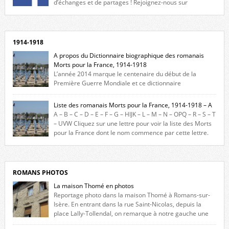
d’échanges et de partages ! Rejoignez-nous sur
Facebook, cliquez ici !
1914-1918
A propos du Dictionnaire biographique des romanais
Morts pour la France, 1914-1918
L’année 2014 marque le centenaire du début de la
Première Guerre Mondiale et ce dictionnaire
biographique veut rendre hommage aux romanais Morts pour la
France durant ce conflit. La base de cette recherche historique est
Liste des romanais Morts pour la France, 1914-1918 – A
constituée des noms gravés sur les plaques commémoratives de
A – B – C – D – E – F – G – HIJK – L – M – N – OPQ – R – S – T
l’Hôtel de Ville, du lycée du Dauphiné et du lycée Triboulet, […]
– UVW Cliquez sur une lettre pour voir la liste des Morts
pour la France dont le nom commence par cette lettre.
Liste des romanais […]
ROMANS PHOTOS
La maison Thomé en photos
Reportage photo dans la maison Thomé à Romans-sur-
Isère. En entrant dans la rue Saint-Nicolas, depuis la
place Lally-Tollendal, on remarque à notre gauche une
maison construite au XVIè siècle. Les deux façades sont ornées de