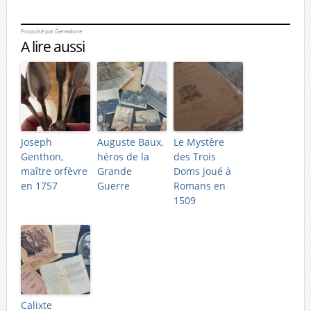
Propulsé par
Genealone
A lire aussi
Joseph
Auguste Baux,
Le Mystère
Genthon,
héros de la
des Trois
maître orfèvre
Grande
Doms joué à
en 1757
Guerre
Romans en
1509
Calixte