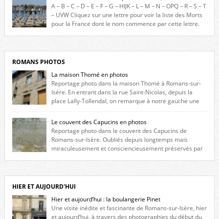
constituée des noms gravés sur les plaques commémoratives de
A – B – C – D – E – F – G – HIJK – L – M – N – OPQ – R – S – T
l’Hôtel de Ville, du lycée du Dauphiné et du lycée Triboulet, […]
– UVW Cliquez sur une lettre pour voir la liste des Morts
pour la France dont le nom commence par cette lettre.
Liste des romanais […]
ROMANS PHOTOS
La maison Thomé en photos
Reportage photo dans la maison Thomé à Romans-sur-
Isère. En entrant dans la rue Saint-Nicolas, depuis la
place Lally-Tollendal, on remarque à notre gauche une
maison construite au XVIè siècle. Les deux façades sont ornées de
fenêtres jumelles à meneaux. Entre ces deux étages, on peut voir une
Le couvent des Capucins en photos
niche qui contient une statue de la Vierge. […]
Reportage photo dans le couvent des Capucins de
Romans-sur-Isère. Oubliés depuis longtemps mais
miraculeusement et consciencieusement préservés par
les propriétaires des lieux, des vestiges du couvent des Capucins de
Romans-sur-Isère s’offrent à nouveau à notre vue. Cliquez ici pour lire
l’histoire de la redécouverte de vestiges du couvent des Capucins ! Petit
retour sur l’histoire […]
HIER ET AUJOURD'HUI
Hier et aujourd’hui : la boulangerie Pinet
Une visite inédite et fascinante de Romans-sur-Isère, hier
et aujourd’hui, à travers des photographies du début du