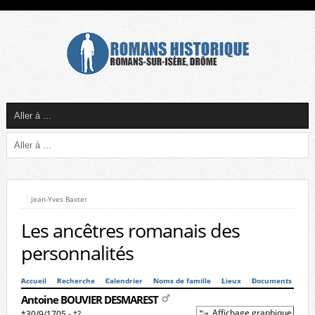
Jean-Yves Baxter
Les ancêtres romanais des
personnalités
Accueil
Recherche
Calendrier
Noms de famille
Lieux
Documents
Antoine BOUVIER DESMAREST
Affichage graphique
*30/9/1705 - †?