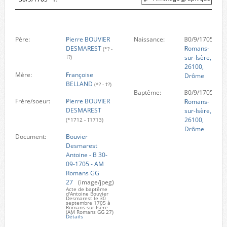
Père:
Pierre BOUVIER
Naissance:
30/9/1705
DESMAREST
Romans-
(*? -
sur-Isère,
†?)
26100,
Mère:
Françoise
Drôme
BELLAND
(*? - †?)
Baptême:
30/9/1705
Frère/soeur:
Pierre BOUVIER
Romans-
DESMAREST
sur-Isère,
26100,
(*1712 - †1713)
Drôme
Document:
Bouvier
Desmarest
Antoine - B 30-
09-1705 - AM
Romans GG
27
(image/jpeg)
Acte de baptême
d'Antoine Bouvier
Desmarest le 30
septembre 1705 à
Romans-sur-Isère
(AM Romans GG 27)
Détails