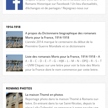
Romans Historique sur Facebook ! Un lieu d’actualités,
d’échanges et de partages ! Rejoignez-nous sur
Facebook, cliquez ici !
1914-1918
A propos du Dictionnaire biographique des romanais
Morts pour la France, 1914-1918
L’année 2014 marque le centenaire du début de la
Première Guerre Mondiale et ce dictionnaire
biographique veut rendre hommage aux romanais Morts pour la
France durant ce conflit. La base de cette recherche historique est
Liste des romanais Morts pour la France, 1914-1918 – A
constituée des noms gravés sur les plaques commémoratives de
A – B – C – D – E – F – G – HIJK – L – M – N – OPQ – R – S – T
l’Hôtel de Ville, du lycée du Dauphiné et du lycée Triboulet, […]
– UVW Cliquez sur une lettre pour voir la liste des Morts
pour la France dont le nom commence par cette lettre.
Liste des romanais […]
ROMANS PHOTOS
La maison Thomé en photos
Reportage photo dans la maison Thomé à Romans-sur-
Isère. En entrant dans la rue Saint-Nicolas, depuis la
place Lally-Tollendal, on remarque à notre gauche une