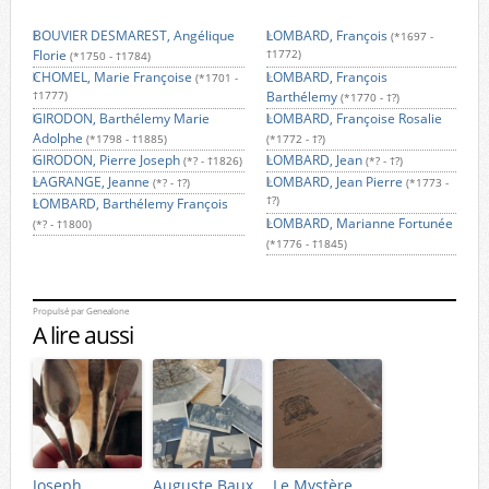
BOUVIER DESMAREST, Angélique
LOMBARD, François
(*1697 -
Florie
†1772)
(*1750 - †1784)
CHOMEL, Marie Françoise
LOMBARD, François
(*1701 -
Barthélemy
†1777)
(*1770 - †?)
GIRODON, Barthélemy Marie
LOMBARD, Françoise Rosalie
Adolphe
(*1798 - †1885)
(*1772 - †?)
GIRODON, Pierre Joseph
LOMBARD, Jean
(*? - †1826)
(*? - †?)
LAGRANGE, Jeanne
LOMBARD, Jean Pierre
(*? - †?)
(*1773 -
†?)
LOMBARD, Barthélemy François
LOMBARD, Marianne Fortunée
(*? - †1800)
(*1776 - †1845)
Propulsé par
Genealone
A lire aussi
Joseph
Auguste Baux,
Le Mystère