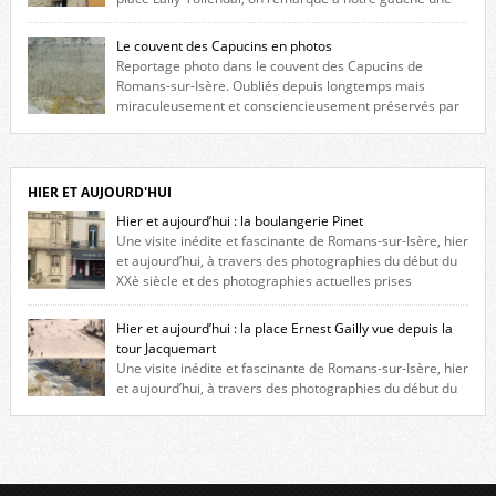
maison construite au XVIè siècle. Les deux façades sont ornées de
fenêtres jumelles à meneaux. Entre ces deux étages, on peut voir une
Le couvent des Capucins en photos
niche qui contient une statue de la Vierge. […]
Reportage photo dans le couvent des Capucins de
Romans-sur-Isère. Oubliés depuis longtemps mais
miraculeusement et consciencieusement préservés par
les propriétaires des lieux, des vestiges du couvent des Capucins de
Romans-sur-Isère s’offrent à nouveau à notre vue. Cliquez ici pour lire
l’histoire de la redécouverte de vestiges du couvent des Capucins ! Petit
retour sur l’histoire […]
HIER ET AUJOURD'HUI
Hier et aujourd’hui : la boulangerie Pinet
Une visite inédite et fascinante de Romans-sur-Isère, hier
et aujourd’hui, à travers des photographies du début du
XXè siècle et des photographies actuelles prises
exactement dans le même cadre ! A l’angle de la place Jean Jaurès et de
l’avenue Victor Hugo (à côté d’Intermarché), à Romans. La boulangerie
Hier et aujourd’hui : la place Ernest Gailly vue depuis la
Jules Pinet est inscrite dans le […]
tour Jacquemart
Une visite inédite et fascinante de Romans-sur-Isère, hier
et aujourd’hui, à travers des photographies du début du
XXè siècle et des photographies actuelles prises exactement dans le
même cadre ! Ma photo date de 2009 donc ça a un peu changé depuis.
Cliquez sur l’image pour l’agrandir