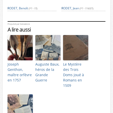
RODET, Benoît
RODET, Jean
(*? - †?)
(*? - †1657)
Propulsé par
Genealone
A lire aussi
Joseph
Auguste Baux,
Le Mystère
Genthon,
héros de la
des Trois
maître orfèvre
Grande
Doms joué à
en 1757
Guerre
Romans en
1509