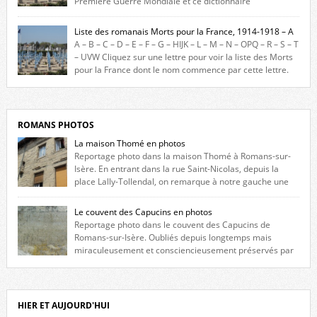
Première Guerre Mondiale et ce dictionnaire
biographique veut rendre hommage aux romanais Morts pour la
France durant ce conflit. La base de cette recherche historique est
Liste des romanais Morts pour la France, 1914-1918 – A
constituée des noms gravés sur les plaques commémoratives de
A – B – C – D – E – F – G – HIJK – L – M – N – OPQ – R – S – T
l’Hôtel de Ville, du lycée du Dauphiné et du lycée Triboulet, […]
– UVW Cliquez sur une lettre pour voir la liste des Morts
pour la France dont le nom commence par cette lettre.
Liste des romanais […]
ROMANS PHOTOS
La maison Thomé en photos
Reportage photo dans la maison Thomé à Romans-sur-
Isère. En entrant dans la rue Saint-Nicolas, depuis la
place Lally-Tollendal, on remarque à notre gauche une
maison construite au XVIè siècle. Les deux façades sont ornées de
fenêtres jumelles à meneaux. Entre ces deux étages, on peut voir une
Le couvent des Capucins en photos
niche qui contient une statue de la Vierge. […]
Reportage photo dans le couvent des Capucins de
Romans-sur-Isère. Oubliés depuis longtemps mais
miraculeusement et consciencieusement préservés par
les propriétaires des lieux, des vestiges du couvent des Capucins de
Romans-sur-Isère s’offrent à nouveau à notre vue. Cliquez ici pour lire
l’histoire de la redécouverte de vestiges du couvent des Capucins ! Petit
retour sur l’histoire […]
HIER ET AUJOURD'HUI