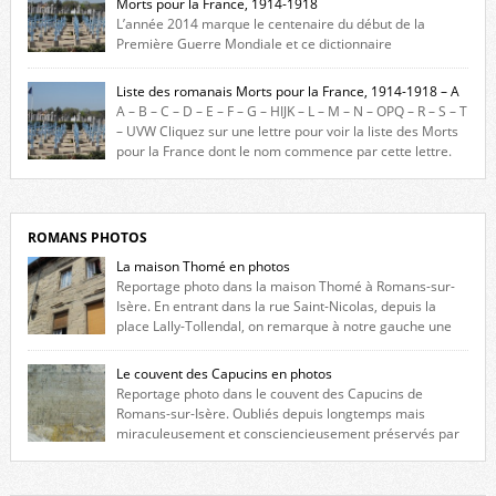
Morts pour la France, 1914-1918
L’année 2014 marque le centenaire du début de la
Première Guerre Mondiale et ce dictionnaire
biographique veut rendre hommage aux romanais Morts pour la
France durant ce conflit. La base de cette recherche historique est
Liste des romanais Morts pour la France, 1914-1918 – A
constituée des noms gravés sur les plaques commémoratives de
A – B – C – D – E – F – G – HIJK – L – M – N – OPQ – R – S – T
l’Hôtel de Ville, du lycée du Dauphiné et du lycée Triboulet, […]
– UVW Cliquez sur une lettre pour voir la liste des Morts
pour la France dont le nom commence par cette lettre.
Liste des romanais […]
ROMANS PHOTOS
La maison Thomé en photos
Reportage photo dans la maison Thomé à Romans-sur-
Isère. En entrant dans la rue Saint-Nicolas, depuis la
place Lally-Tollendal, on remarque à notre gauche une
maison construite au XVIè siècle. Les deux façades sont ornées de
fenêtres jumelles à meneaux. Entre ces deux étages, on peut voir une
Le couvent des Capucins en photos
niche qui contient une statue de la Vierge. […]
Reportage photo dans le couvent des Capucins de
Romans-sur-Isère. Oubliés depuis longtemps mais
miraculeusement et consciencieusement préservés par
les propriétaires des lieux, des vestiges du couvent des Capucins de
Romans-sur-Isère s’offrent à nouveau à notre vue. Cliquez ici pour lire
l’histoire de la redécouverte de vestiges du couvent des Capucins ! Petit