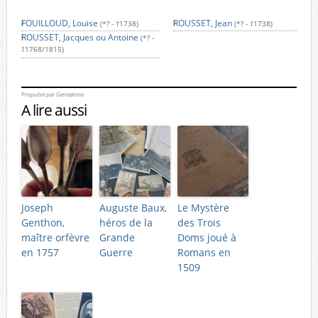
FOUILLOUD, Louise
ROUSSET, Jean
(*? - †1738)
(*? - †1738)
ROUSSET, Jacques ou Antoine
(*? -
†1768/1815)
Propulsé par
Genealone
A lire aussi
Joseph
Auguste Baux,
Le Mystère
Genthon,
héros de la
des Trois
maître orfèvre
Grande
Doms joué à
en 1757
Guerre
Romans en
1509