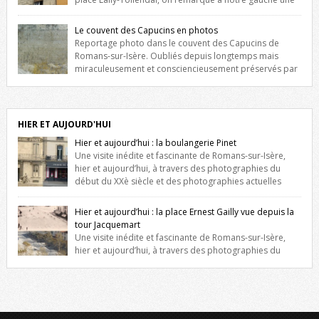
maison construite au XVIè siècle. Les deux façades sont ornées de
fenêtres jumelles à meneaux. Entre ces deux étages, on peut voir une
Le couvent des Capucins en photos
niche qui contient une statue de la Vierge. […]
Reportage photo dans le couvent des Capucins de
Romans-sur-Isère. Oubliés depuis longtemps mais
miraculeusement et consciencieusement préservés par
les propriétaires des lieux, des vestiges du couvent des Capucins de
Romans-sur-Isère s’offrent à nouveau à notre vue. Cliquez ici pour lire
l’histoire de la redécouverte de vestiges du couvent des Capucins !
Petit retour sur l’histoire […]
HIER ET AUJOURD'HUI
Hier et aujourd’hui : la boulangerie Pinet
Une visite inédite et fascinante de Romans-sur-Isère,
hier et aujourd’hui, à travers des photographies du
début du XXè siècle et des photographies actuelles
prises exactement dans le même cadre ! A l’angle de la place Jean
Jaurès et de l’avenue Victor Hugo (à côté d’Intermarché), à Romans. La
Hier et aujourd’hui : la place Ernest Gailly vue depuis la
boulangerie Jules Pinet est inscrite dans le […]
tour Jacquemart
Une visite inédite et fascinante de Romans-sur-Isère,
hier et aujourd’hui, à travers des photographies du
début du XXè siècle et des photographies actuelles prises exactement
dans le même cadre ! Ma photo date de 2009 donc ça a un peu
changé depuis. Cliquez sur l’image pour l’agrandir