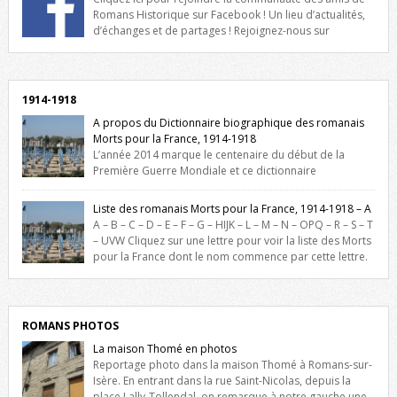
Romans Historique sur Facebook ! Un lieu d’actualités,
d’échanges et de partages ! Rejoignez-nous sur
Facebook, cliquez ici !
1914-1918
A propos du Dictionnaire biographique des romanais
Morts pour la France, 1914-1918
L’année 2014 marque le centenaire du début de la
Première Guerre Mondiale et ce dictionnaire
biographique veut rendre hommage aux romanais Morts pour la
France durant ce conflit. La base de cette recherche historique est
Liste des romanais Morts pour la France, 1914-1918 – A
constituée des noms gravés sur les plaques commémoratives de
A – B – C – D – E – F – G – HIJK – L – M – N – OPQ – R – S – T
l’Hôtel de Ville, du lycée du Dauphiné et du lycée Triboulet, […]
– UVW Cliquez sur une lettre pour voir la liste des Morts
pour la France dont le nom commence par cette lettre.
Liste des romanais […]
ROMANS PHOTOS
La maison Thomé en photos
Reportage photo dans la maison Thomé à Romans-sur-
Isère. En entrant dans la rue Saint-Nicolas, depuis la
place Lally-Tollendal, on remarque à notre gauche une