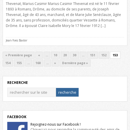
Thevenat, Marius Casimir Marius Casimir Thevenat est né le 11 février
1893 à Romans, Drôme, au domicile de ses parents, de Joseph
Thevenat, âgé de 43 ans, marchand, et de Marie Julie Senéclauze, âgée
de 35 ans, sans profession, domiciliés quartier Vessette à Romans,
Drôme. Il a épousé Claire Isabelle Mory le 17 février 1912 […]
Jean-Yves Baxter
« Première page
«
…
10
20
30
…
151
152
153
154
155
…
160
…
»
Dernière page »
RECHERCHE
FACEBOOK
Rejoignez-nous sur Facebook !
Cliquez ici pour rejoindre la communauté des amis de