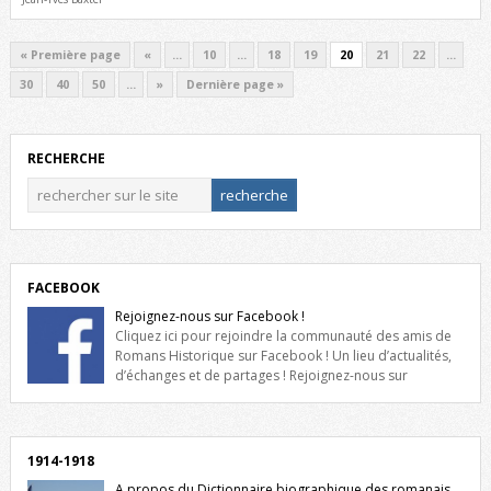
« Première page
«
…
10
…
18
19
20
21
22
…
30
40
50
…
»
Dernière page »
RECHERCHE
FACEBOOK
Rejoignez-nous sur Facebook !
Cliquez ici pour rejoindre la communauté des amis de
Romans Historique sur Facebook ! Un lieu d’actualités,
d’échanges et de partages ! Rejoignez-nous sur
Facebook, cliquez ici !
1914-1918
A propos du Dictionnaire biographique des romanais