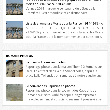
Morts pour la France, 1914-1918
L’année 2014 marque le centenaire du début de la
Première Guerre Mondiale et ce dictionnaire
biographique veut rendre hommage aux romanais Morts pour la
France durant ce conflit. La base de cette recherche historique est
Liste des romanais Morts pour la France, 1914-1918 – A
constituée des noms gravés sur les plaques commémoratives de
A – B – C – D – E – F – G – HIJK – L – M – N – OPQ – R – S – T
l’Hôtel de Ville, du lycée du Dauphiné et du lycée Triboulet, […]
– UVW Cliquez sur une lettre pour voir la liste des Morts
pour la France dont le nom commence par cette lettre.
Liste des romanais […]
ROMANS PHOTOS
La maison Thomé en photos
Reportage photo dans la maison Thomé à Romans-sur-
Isère. En entrant dans la rue Saint-Nicolas, depuis la
place Lally-Tollendal, on remarque à notre gauche une
maison construite au XVIè siècle. Les deux façades sont ornées de
fenêtres jumelles à meneaux. Entre ces deux étages, on peut voir une
Le couvent des Capucins en photos
niche qui contient une statue de la Vierge. […]
Reportage photo dans le couvent des Capucins de
Romans-sur-Isère. Oubliés depuis longtemps mais
miraculeusement et consciencieusement préservés par
les propriétaires des lieux, des vestiges du couvent des Capucins de
Romans-sur-Isère s’offrent à nouveau à notre vue. Cliquez ici pour lire