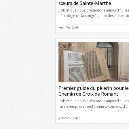
sœurs de Sainte-Marthe
L’objet que nous présentons aujourd’hui est
nécrologe de la congrégation des sœurs d
Sainte-Marthe. Mesurant 55×65 cm, il était
dans la salle du chapitre de la congrégation,
Jean-Yves Baxter
à-dire à l’endroit où les religieuses prenaie
décisions quant au fonctionnement et à
l’organisation de leur école. Ce nécrologe
comporte les noms de 289 religieuses […]
Premier guide du pèlerin pour le
Chemin de Croix de Romans
L’objet que nous présentons aujourd’hui es
rare exemplaire, seul connu à Romans, d’u
du pèlerin pour le Chemin de Croix de notre
publié en 1551. C’est aussi le plus ancien g
Jean-Yves Baxter
pèlerin aujourd’hui connu à Romans. Publié
Paris, chez Yolande Bonhomme, le titre co