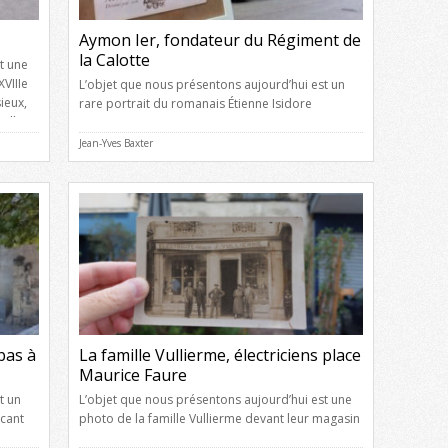
Aymon Ier, fondateur du Régiment de
la Calotte
t une
VIIIe
L’objet que nous présentons aujourd’hui est un
ieux,
rare portrait du romanais Étienne Isidore
ullier.
Théophile Aymon dit Aymon Ier, fondateur d’une
sorte d’académie satirique et littéraire. Écuyer
Jean-Yves Baxter
ville.
porte-manteau du Roi Étienne Isidore Théophile
Aymon, deuxième fils d’André et de Marguerite
…]
Michel, naquit à Romans, le 22 février 1659, et
succéda à son père dans la charge […]
bas à
La famille Vullierme, électriciens place
Maurice Faure
t un
L’objet que nous présentons aujourd’hui est une
icant
photo de la famille Vullierme devant leur magasin
de la
d’électricité, 10 place Maurice Faure. Vous avez