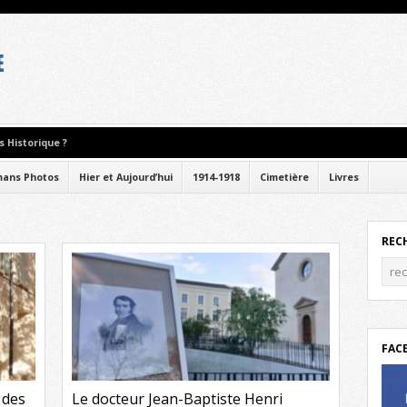
 Historique ?
ans Photos
Hier et Aujourd’hui
1914-1918
Cimetière
Livres
REC
FAC
 des
Le docteur Jean-Baptiste Henri