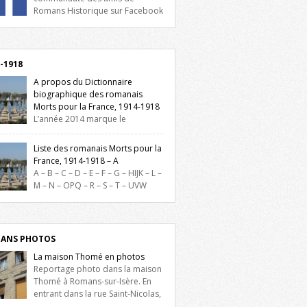
Romans Historique sur Facebook
lieu d’actualités, d’échanges et de partages
oignez-nous sur Facebook, cliquez ici !
-1918
A propos du Dictionnaire
biographique des romanais
Morts pour la France, 1914-1918
L’année 2014 marque le
enaire du début de la Première Guerre
iale et ce dictionnaire biographique veut
Liste des romanais Morts pour la
re hommage aux romanais Morts pour la
France, 1914-1918 – A
e durant ce conflit. La base de cette
A – B – C – D – E – F – G – HIJK – L –
erche historique est constituée des noms
M – N – OPQ – R – S – T – UVW
és sur les plaques commémoratives de
ez sur une lettre pour voir la liste des
el de Ville, du lycée du Dauphiné et du
s pour la France dont le nom commence
 Triboulet, […]
ette lettre. Liste des romanais […]
ANS PHOTOS
La maison Thomé en photos
Reportage photo dans la maison
Thomé à Romans-sur-Isère. En
entrant dans la rue Saint-Nicolas,
is la place Lally-Tollendal, on remarque à