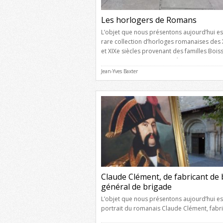
Les horlogers de Romans
L’objet que nous présentons aujourd’hui es
rare collection d’horloges romanaises des X
et XIXe siècles provenant des familles Boiss
Dumaine, Jeunet, Mante, Métrat, Tiran et Tro
L’occasion de faire connaissance avec ces
Jean-Yves Baxter
artisans ayant eu pignon sur rue dans notre 
Des dynasties d’horlogers Le plus ancien
horloger de la famille Boissieux était Jean [
Claude Clément, de fabricant de 
général de brigade
L’objet que nous présentons aujourd’hui es
portrait du romanais Claude Clément, fabr
de bas drapés devenu général de brigade 