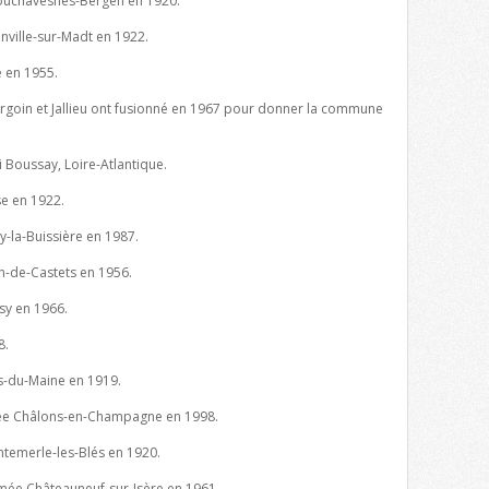
uchavesnes-Bergen en 1920.
ille-sur-Madt en 1922.
 en 1955.
goin et Jallieu ont fusionné en 1967 pour donner la commune
i Boussay, Loire-Atlantique.
e en 1922.
la-Buissière en 1987.
-de-Castets en 1956.
y en 1966.
8.
-du-Maine en 1919.
e Châlons-en-Champagne en 1998.
emerle-les-Blés en 1920.
ée Châteauneuf-sur-Isère en 1961.