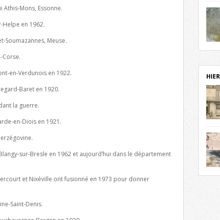
ui Athis-Mons, Essonne.
notr
sièc
-Helpe en 1962.
fenê
étag
-et-Soumazannes, Meuse.
statu
Isèr
mira
e-Corse.
prés
t-en-Verdunois en 1922.
vest
HIER
sur-I
gard-Baret en 1920.
Cliqu
redé
dant la guerre.
Capuc
rde-en-Diois en 1921.
aujo
débu
Herzégovine.
actu
cadre
angy-sur-Bresle en 1962 et aujourd’hui dans le département
l’ave
Roman
Roman
dans 
rcourt et Nixéville ont fusionné en 1973 pour donner
des 
des 
exac
ine-Saint-Denis.
date
Cliqu