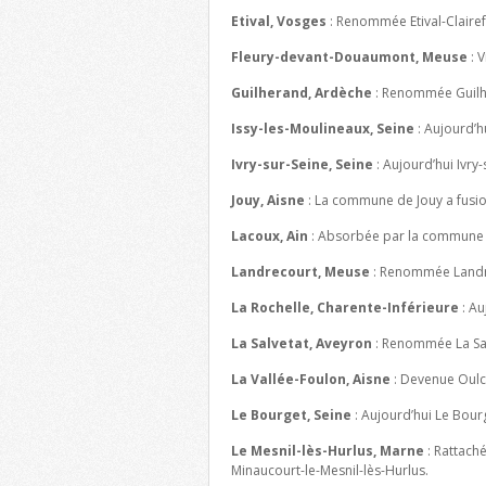
Etival, Vosges
: Renommée Etival-Clairef
Fleury-devant-Douaumont, Meuse
: V
Guilherand, Ardèche
: Renommée Guilh
Issy-les-Moulineaux, Seine
: Aujourd’h
Ivry-sur-Seine, Seine
: Aujourd’hui Ivry
Jouy, Aisne
: La commune de Jouy a fusion
Lacoux, Ain
: Absorbée par la commune 
Landrecourt, Meuse
: Renommée Landr
La Rochelle, Charente-Inférieure
: Au
La Salvetat, Aveyron
: Renommée La Sal
La Vallée-Foulon, Aisne
: Devenue Oulc
Le Bourget, Seine
: Aujourd’hui Le Bourg
Le Mesnil-lès-Hurlus, Marne
: Rattach
Minaucourt-le-Mesnil-lès-Hurlus.