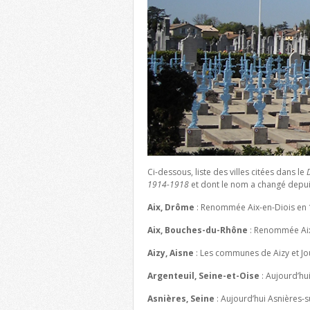
Ci-dessous, liste des villes citées dans le
1914-1918
et dont le nom a changé depuis
Aix, Drôme
: Renommée Aix-en-Diois en 
Aix, Bouches-du-Rhône
: Renommée Aix
Aizy, Aisne
: Les communes de Aizy et Jo
Argenteuil, Seine-et-Oise
: Aujourd’hui
Asnières, Seine
: Aujourd’hui Asnières-s