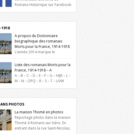
Romans Historique sur Facebook
lieu d’actualités, d’échanges et de partages
oignez-nous sur Facebook, cliquez ici !
-1918
A propos du Dictionnaire
biographique des romanais
Morts pour la France, 1914-1918
L’année 2014 marque le
enaire du début de la Première Guerre
iale et ce dictionnaire biographique veut
Liste des romanais Morts pour la
re hommage aux romanais Morts pour la
France, 1914-1918 – A
e durant ce conflit. La base de cette
A – B – C – D – E – F – G – HIJK – L –
erche historique est constituée des noms
M – N – OPQ – R – S – T – UVW
és sur les plaques commémoratives de
ez sur une lettre pour voir la liste des
el de Ville, du lycée du Dauphiné et du
s pour la France dont le nom commence
 Triboulet, […]
ette lettre. Liste des romanais […]
ANS PHOTOS
La maison Thomé en photos
Reportage photo dans la maison
Thomé à Romans-sur-Isère. En
entrant dans la rue Saint-Nicolas,
is la place Lally-Tollendal, on remarque à