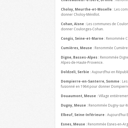
Choloy, Meurthe-et-Moselle
: Les com
donner Choloy-Ménillot.
Cohan, Aisne
: Les communes de Coulon
donner Coulonges-Cohan.
Congis, Seine-et-Marne
: Renommée Co
Cumières, Meuse
: Renommée Cumières
Digne, Basses-Alpes
: Renommée Digne-
Alpes-de-Haute-Provence.
Doldzeli, Serbie
: Aujourd’hui en Répub
Dompierre-en-Santerre, Somme
: Le
fusionné en 1964 pour donner Dompierr
Douaumont, Meuse
: Village entièremen
Dugny, Meuse
: Renommée Dugny-sur-M
Elbeuf, Seine-Inférieure
: Aujourd’hui 
Esnes, Meuse
: Renommée Esnes-en-Arg