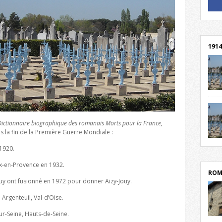
! Un 
! Rej
1914
cent
Mond
rend
Franc
Dictionnaire biographique des romanais Morts pour la France,
rech
 la fin de la Première Guerre Mondiale :
grav
Cliqu
1920.
l’Hôt
Mort
lycée
par c
-en-Provence en 1932.
ROM
uy ont fusionné en 1972 pour donner Aizy-Jouy.
 Argenteuil, Val-d’Oise.
ur-Seine, Hauts-de-Seine.
depu