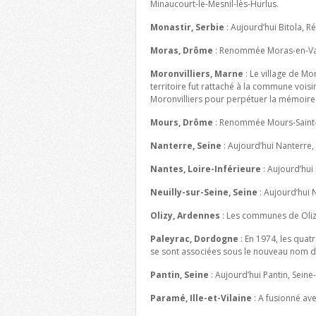
Minaucourt-le-Mesnil-lès-Hurlus.
Monastir, Serbie
: Aujourd’hui Bitola, 
Moras, Drôme
: Renommée Moras-en-Val
Moronvilliers, Marne
: Le village de Mo
territoire fut rattaché à la commune vois
Moronvilliers pour perpétuer la mémoire 
Mours, Drôme
: Renommée Mours-Saint-
Nanterre, Seine
: Aujourd’hui Nanterre,
Nantes, Loire-Inférieure
: Aujourd’hui 
Neuilly-sur-Seine, Seine
: Aujourd’hui 
Olizy, Ardennes
: Les communes de Olizy
Paleyrac, Dordogne
: En 1974, les qua
se sont associées sous le nouveau nom 
Pantin, Seine
: Aujourd’hui Pantin, Seine
Paramé, Ille-et-Vilaine
: A fusionné ave