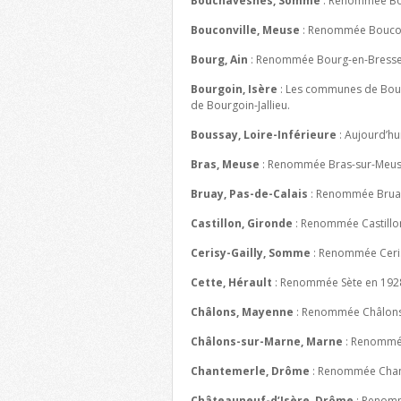
Bouchavesnes, Somme
: Renommée Bo
Bouconville, Meuse
: Renommée Bouconv
Bourg, Ain
: Renommée Bourg-en-Bresse
Bourgoin, Isère
: Les communes de Bour
de Bourgoin-Jallieu.
Boussay, Loire-Inférieure
: Aujourd’hu
Bras, Meuse
: Renommée Bras-sur-Meus
Bruay, Pas-de-Calais
: Renommée Bruay-
Castillon, Gironde
: Renommée Castillon
Cerisy-Gailly, Somme
: Renommée Ceris
Cette, Hérault
: Renommée Sète en 192
Châlons, Mayenne
: Renommée Châlons
Châlons-sur-Marne, Marne
: Renommé
Chantemerle, Drôme
: Renommée Chant
Châteauneuf-d’Isère, Drôme
: Renomm