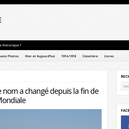
 Historique ?
ans Photos
Hier et Aujourd’hui
1914-1918
Cimetière
Livres
REC
 le nom a changé depuis la fin de
Mondiale
FAC