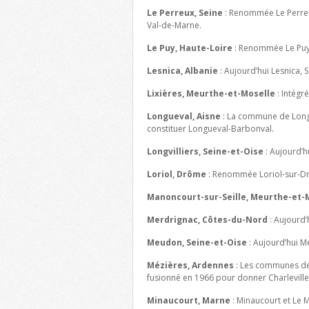
Le Perreux, Seine
: Renommée Le Perreu
Val-de-Marne.
Le Puy, Haute-Loire
: Renommée Le Puy
Lesnica, Albanie
: Aujourd’hui Lesnica, S
Lixières, Meurthe-et-Moselle
: Intégr
Longueval, Aisne
: La commune de Longu
constituer Longueval-Barbonval.
Longvilliers, Seine-et-Oise
: Aujourd’hu
Loriol, Drôme
: Renommée Loriol-sur-D
Manoncourt-sur-Seille, Meurthe-et-
Merdrignac, Côtes-du-Nord
: Aujourd’
Meudon, Seine-et-Oise
: Aujourd’hui M
Mézières, Ardennes
: Les communes de 
fusionné en 1966 pour donner Charleville
Minaucourt, Marne
: Minaucourt et Le 