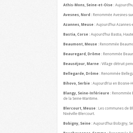
Athis-Mons, Seine-et-Oise
: Aujourd’h
Avesnes, Nord
: Renommée Avesnes-sur
Azannes, Meuse
: Aujourd’hui Azannes
Bastia, Corse
: Aujourd’hui Bastia, Haut
Beaumont, Meuse
: Renommée Beaumon
Beauregard, Drôme
: Renommée Beaure
Beauséjour, Marne
: Village détruit pen
Bellegarde, Drôme
: Renommée Bellega
Bihovo, Serbie
: Aujourdh’ui en Bosnie-
Blangy, Seine-Inférieure
: Renommée Bl
de la Seine-Maritime.
Blercourt, Meuse
: Les communes de Ble
Nixéville-Blercourt.
Bobigny, Seine
: Aujourd’hui Bobigny, Se